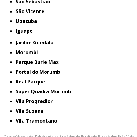
São Sebastião
São Vicente
Ubatuba
iguape
Jardim Guedala
Morumbi
Parque Burle Max
Portal do Morumbi
Real Parque
Super Quadra Morumbi
Vila Progredior
Vila Suzana
Vila Tramontano
O conteúdo do texto "
Fabricante de Armários de Escritorio Planejados Brás
" é de