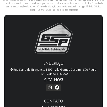
direito reservado. Sua reprodução, parcial ou total, mesmo citando nossos links, é proibida
sem a autorização do autor. Crime de violação de direito autoral – artigo 184 do Código
Penal –
Lei 9610/98 - Lei de direitos autorais
.
ENDEREÇO
Rua Serra de Bragança, 1492 - Vila Gomes Cardim - São Paulo
- SP - CEP: 03318-000
SIGA-NOS!
CONTATO