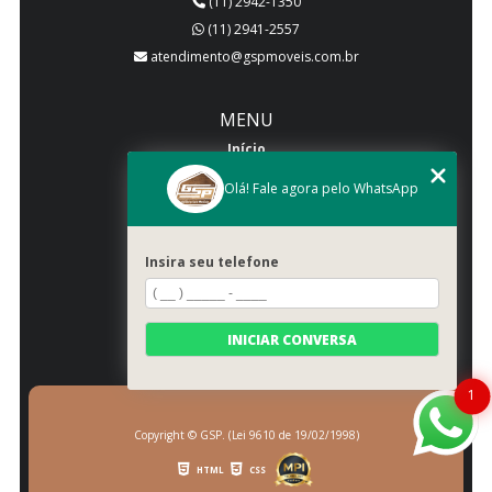
(11) 2942-1350
(11) 2941-2557
atendimento@gspmoveis.com.br
MENU
Início
Quem somos
Olá! Fale agora pelo WhatsApp
Produtos
Blog
Insira seu telefone
Galeria
Categorias
Contato
INICIAR CONVERSA
Mapa do site
1
Copyright © GSP. (Lei 9610 de 19/02/1998)
HTML
CSS