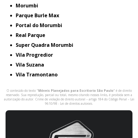
Morumbi
Parque Burle Max
Portal do Morumbi
Real Parque
Super Quadra Morumbi
Vila Progredior
Vila Suzana
Vila Tramontano
O conteúdo do texto "
Móveis Planejados para Escritorio São Paulo
" é de direito
reservado. Sua reprodução, parcial ou total, mesmo citando nossos links, é proibida sem a
autorização do autor. Crime de violação de direito autoral – artigo 184 do Código Penal –
Lei
9610/98 - Lei de direitos autorais
.