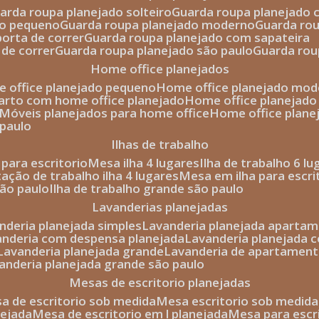
uarda roupa planejado solteiro
guarda roupa planejado 
to pequeno
guarda roupa planejado moderno
guarda ro
porta de correr
guarda roupa planejado com sapateira
 de correr
guarda roupa planejado são paulo
guarda ro
home office planejados
e office planejado pequeno
home office planejado mo
uarto com home office planejado
home office planejad
móveis planejados para home office
home office plane
 paulo
ilhas de trabalho
a para escritorio
mesa ilha 4 lugares
ilha de trabalho 6 l
stação de trabalho ilha 4 lugares
mesa em ilha para escri
são paulo
ilha de trabalho grande são paulo
lavanderias planejadas
anderia planejada simples
lavanderia planejada aparta
vanderia com despensa planejada
lavanderia planejada 
lavanderia planejada grande
lavanderia de apartament
vanderia planejada grande são paulo
mesas de escritorio planejadas
esa de escritorio sob medida
mesa escritorio sob medida
nejada
mesa de escritorio em l planejada
mesa para esc