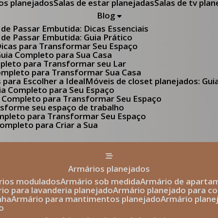
tos planejados
Salas de estar planejadas
Salas de tv pla
Blog
 de Passar Embutida: Dicas Essenciais
 de Passar Embutida: Guia Prático
 Dicas para Transformar Seu Espaço
 Guia Completo para Sua Casa
pleto para Transformar seu Lar
Completo para Transformar Sua Casa
s para Escolher a Ideal
Móveis de closet planejados: Gu
Guia Completo para Seu Espaço
uia Completo para Transformar Seu Espaço
ansforme seu espaço de trabalho
ompleto para Transformar Seu Espaço
ompleto para Criar a Sua
armários planejados
ários modulados
armário sob medida
armário de aparta
rio para lavanderia planejado
armário planejado para c
nha
armário para mantimentos planejado
armário plan
o