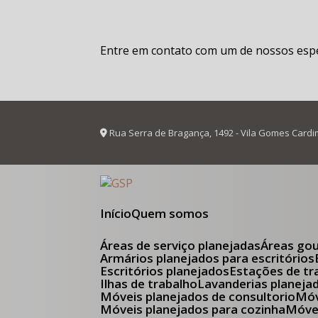
Entre em contato com um de nossos espec
Rua Serra de Bragança, 1492 - Vila Gomes Cardi
Início
Quem somos
Áreas de serviço planejadas
Áreas go
Armários planejados para escritórios
Escritórios planejados
Estações de tr
Ilhas de trabalho
Lavanderias planeja
Móveis planejados de consultorio
M
Móveis planejados para cozinha
Móv