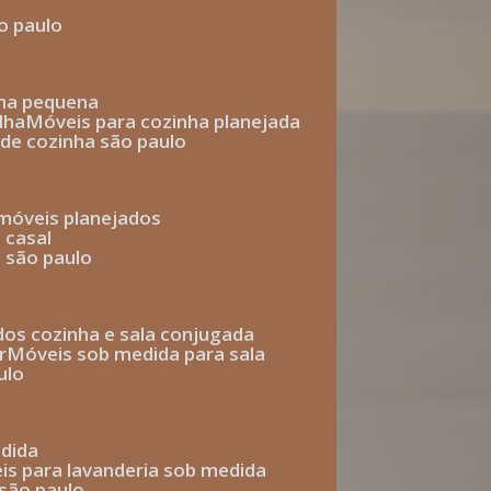
o paulo
nha pequena
lha
móveis para cozinha planejada
 de cozinha são paulo
 móveis planejados
 casal
o são paulo
ados cozinha e sala conjugada
r
móveis sob medida para sala
ulo
edida
eis para lavanderia sob medida
 são paulo