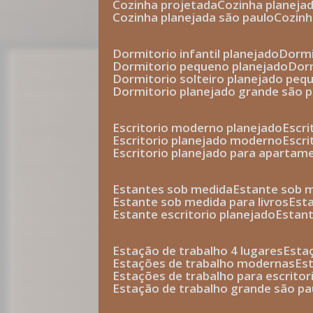
cozinha projetada
cozinha planeja
cozinha planejada são paulo
cozin
dormitorio infantil planejado
dorm
dormitorio pequeno planejado
do
dormitorio solteiro planejado peq
dormitorio planejado grande são 
escritorio moderno planejado
escr
escritorio planejado moderno
escr
escritorio planejado para apartam
estantes sob medida
estante sob 
estante sob medida para livros
est
estante escritorio planejado
estan
estação de trabalho 4 lugares
esta
estações de trabalho modernas
es
estações de trabalho para escritor
estação de trabalho grande são pa