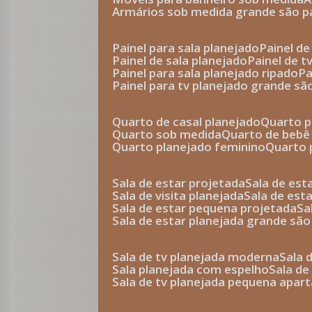
armários sob medida grande são p
painel para sala planejado
painel d
painel de sala planejado
painel de 
painel para sala planejado ripado
p
painel para tv planejado grande sã
quarto de casal planejado
quarto 
quarto sob medida
quarto de bebê
quarto planejado feminino
quarto
sala de estar projetada
sala de es
sala de visita planejada
sala de es
sala de estar pequena projetada
s
sala de estar planejada grande são
sala de tv planejada moderna
sala
sala planejada com espelho
sala d
sala de tv planejada pequena apa