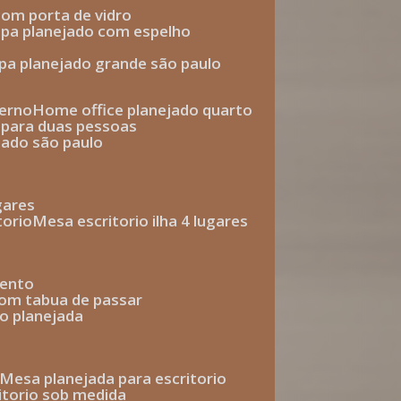
com porta de vidro
upa planejado com espelho
upa planejado grande são paulo
derno
home office planejado quarto
o para duas pessoas
jado são paulo
ugares
torio
mesa escritorio ilha 4 lugares
mento
com tabua de passar
o planejada
mesa planejada para escritorio
ritorio sob medida