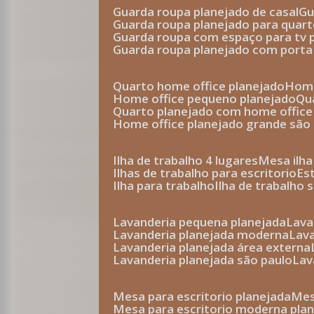
guarda roupa planejado de casal
g
guarda roupa planejado para quar
guarda roupa com espaço para tv 
guarda roupa planejado com porta
quarto home office planejado
hom
home office pequeno planejado
q
quarto planejado com home office
home office planejado grande são
ilha de trabalho 4 lugares
mesa ilh
ilhas de trabalho para escritorio
e
ilha para trabalho
ilha de trabalho 
lavanderia pequena planejada
lav
lavanderia planejada moderna
la
lavanderia planejada área externa
lavanderia planejada são paulo
la
mesa para escritorio planejada
m
mesa para escritorio moderna pla