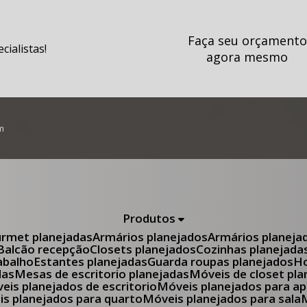
Faça seu orçamento
ialistas!
agora mesmo
m
Produtos
urmet planejadas
Armários planejados
Armários planeja
Balcão recepção
Closets planejados
Cozinhas planejada
abalho
Estantes planejadas
Guarda roupas planejados
das
Mesas de escritorio planejadas
Móveis de closet pl
óveis planejados de escritorio
Móveis planejados para 
eis planejados para quarto
Móveis planejados para sala