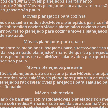
entos de 100m2
móveis planejados apartamento
entos de 200m2
móveis planejados para apartamento sã
nto grande são paulo
móveis planejados para cozinha
eis de cozinha modulados
móveis planejados para cozi
eis sob medida cozinha
móveis planejados cozinha com i
erno
armário planejado para cozinha
móveis planejados
nde são paulo
móveis planejados para quarto
de solteiro planejada
planejados para quarto
sapateira
arda roupa ripado planejado
armário de quarto planejado
amas planejadas de casal
móveis planejados para quart
ande são paulo
móveis planejados para sala
móveis planejados sala de estar e jantar
móveis planej
rojetados para sala
móveis planejados para sala de esta
planejados rack sala
móveis planejados para sala são pa
e são paulo
móveis sob medida
mário de banheiro sob medida
móveis planejados sob m
mesa sob medida
armários sob medida para cozinha
móv
armário para banheiro sob medida
armários sob medida