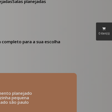
nejadas
Salas planejadas
0
iten(s)
ia completo para a sua escolha
mento planejado
ozinha pequena
ejado são paulo