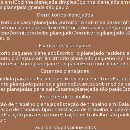
da em l
cozinha planejada simples
cozinha planejada em 
ha planejada grande são paulo
dormitorios planejados
itório de casal planejado
dormitorio sob medida
dormi
rmitorio planejado solteiro
dormitorio casal planejado 
ueno
dormitorio bebe planejado
dormitorio planejado s
paulo
escritórios planejados
itorio pequeno planejado
escritorio planejado residencia
itorio planejado em l
escritorio planejado pequeno
escri
ento
escritorio planejado são paulo
escritorio planejad
estantes planejadas
medida para sala
estante de livros para escritorio
estant
ante planejada para sala grande
estantes sob medida pa
tes planejadas para sala
estante planejada são paulo
es
estações de trabalho
ção de trabalho planejada
estação de trabalho em l
bai
tação de trabalho tipo ilha
estação de trabalho 6 lugare
io
estação para escritorio
estação de trabalho são paul
ulo
guarda roupas planejados