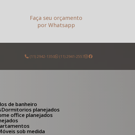
Faça seu orçamento
por Whatsapp
(11) 2942-1350
(11) 2941-2557
dos de banheiro
s
Dormitorios planejados
Home office planejados
anejados
apartamentos
Móveis sob medida