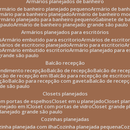
armários planejados de banheiro
armário de banheiro planejado pequeno
armário de ban
rmário para banheiro planejado
armário de banheiro mo
armário planejado para banheiro pequeno
gabinete de b
 paulo
armário de banheiro planejado grande são paulo
armários planejados para escritórios
s
armário embutido para escritorio
armários de escrito
mários de escritorio planejado
armário para escritorio
o
armário embutido escritorio
armário planejado para e
 grande são paulo
balcão recepção
tendimento recepção
balcão de recepção
balcão de rec
alcão de recepção em l
balcão para recepção de escritor
pção
balcão para recepção com gaveta
balcão de recep
nde são paulo
closets planejados
com portas de espelhos
closet em u planejado
closet pl
lanejado em l
closet com portas de vidro
closet grande 
 planejado grande são paulo
cozinhas planejadas
ozinha planejada com ilha
cozinha planejada pequena
co