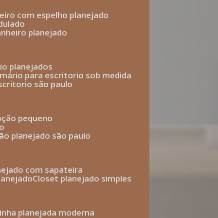
heiro com espelho planejado
dulado
anheiro planejado
rio planejados
armário para escritorio sob medida
scritorio são paulo
epção pequeno
io
ção planejado são paulo
anejado com sapateira
planejado
closet planejado simples
zinha planejada moderna