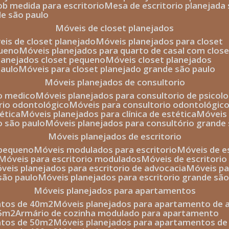
sob medida para escritorio
mesa de escritorio planejada
de são paulo
móveis de closet planejados
veis de closet planejado
móveis planejados para closet
queno
móveis planejados para quarto de casal com close
planejados closet pequeno
móveis closet planejados
paulo
móveis para closet planejado grande são paulo
móveis planejados de consultorio
io medico
móveis planejados para consultorio de psicolo
orio odontológico
móveis para consultorio odontológic
tética
móveis planejados para clínica de estética
móvei
o são paulo
móveis planejados para consultório grande
móveis planejados de escritorio
o pequeno
móveis modulados para escritorio
móveis de 
móveis para escritorio modulados
móveis de escritori
móveis planejados para escritorio de advocacia
móveis p
 são paulo
móveis planejados para escritorio grande sã
móveis planejados para apartamentos
ntos de 40m2
móveis planejados para apartamento de 
35m2
armário de cozinha modulado para apartamento
ntos de 50m2
móveis planejados para apartamentos d