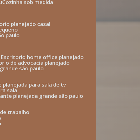
u
cozinha sob medida
torio planejado casal
pequeno
ão paulo
l
escritorio home office planejado
torio de advocacia planejado
o grande são paulo
e planejada para sala de tv
ra sala
tante planejada grande são paulo
a de trabalho
s
o