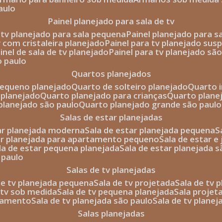
aulo
painel planejado para sala de tv
e tv planejado para sala pequena
painel planejado para s
tv com cristaleira planejado
painel para tv planejado sus
ainel de sala de tv planejado
painel para tv planejado sã
o paulo
quartos planejados
pequeno planejado
quarto de solteiro planejado
quarto 
 planejado
quarto planejado para crianças
quarto plane
 planejado são paulo
quarto planejado grande são paulo
salas de estar planejadas
tar planejada moderna
sala de estar planejada pequena
tar planejada para apartamento pequeno
sala de estar e
ala de estar pequena planejada
sala de estar planejada 
 paulo
salas de tv planejadas
 de tv planejada pequena
sala de tv projetada
sala de tv
e tv sob medida
sala de tv pequena planejada
sala projet
rtamento
sala de tv planejada são paulo
sala de tv plane
salas planejadas