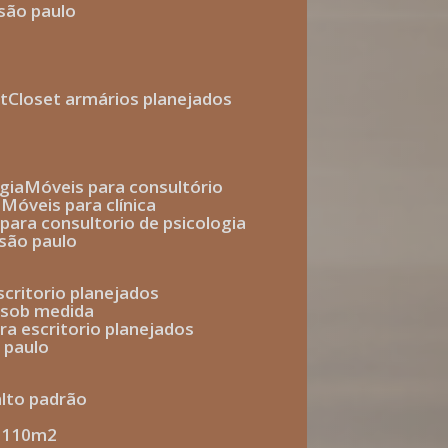
 são paulo
t
closet armários planejados
gia
móveis para consultório
o
móveis para clínica
s para consultorio de psicologia
 são paulo
escritorio planejados
o sob medida
ara escritorio planejados
o paulo
alto padrão
e 110m2