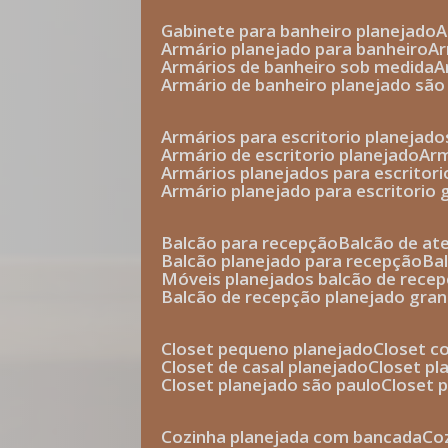
gabinete para banheiro planejado
armário planejado para banheiro
a
armários de banheiro sob medida
armário de banheiro planejado são
armários para escritorio planejado
armário de escritorio planejado
ar
armários planejados para escritori
armário planejado para escritorio
balcão para recepção
balcão de a
balcão planejado para recepção
b
móveis planejados balcão de rece
balcão de recepção planejado gra
closet pequeno planejado
closet 
closet de casal planejado
closet p
closet planejado são paulo
closet
cozinha planejada com bancada
c