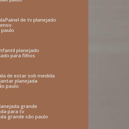
ala
painel de tv planejado
penso
o paulo
infantil planejado
jado para filhos
sala de estar sob medida
 jantar planejada
são paulo
 planejada grande
ada para tv
jada grande são paulo