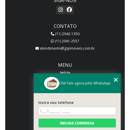
SIGA-NOS!
CONTATO
(11) 2942-1350
(11) 2941-2557
atendimento@gspmoveis.com.br
MENU
Início
Quem somos
Olá! Fale agora pelo WhatsApp
Produtos
Blog
Insira seu telefone
Galeria
Categorias
Contato
INICIAR CONVERSA
Mapa do site