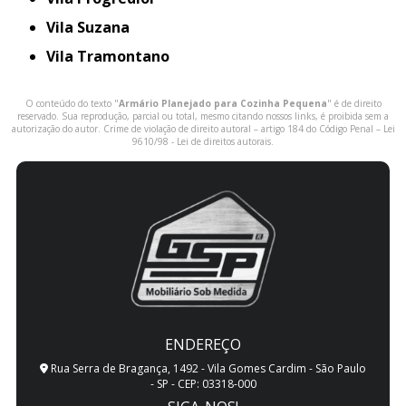
Vila Suzana
Vila Tramontano
O conteúdo do texto "
Armário Planejado para Cozinha Pequena
" é de direito
reservado. Sua reprodução, parcial ou total, mesmo citando nossos links, é proibida sem a
autorização do autor. Crime de violação de direito autoral – artigo 184 do Código Penal –
Lei
9610/98 - Lei de direitos autorais
.
ENDEREÇO
Rua Serra de Bragança, 1492 - Vila Gomes Cardim - São Paulo
- SP - CEP: 03318-000