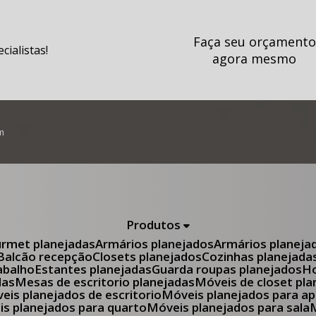
Faça seu orçamento
ialistas!
agora mesmo
m
Produtos
urmet planejadas
Armários planejados
Armários planeja
Balcão recepção
Closets planejados
Cozinhas planejada
abalho
Estantes planejadas
Guarda roupas planejados
das
Mesas de escritorio planejadas
Móveis de closet pl
óveis planejados de escritorio
Móveis planejados para 
eis planejados para quarto
Móveis planejados para sala