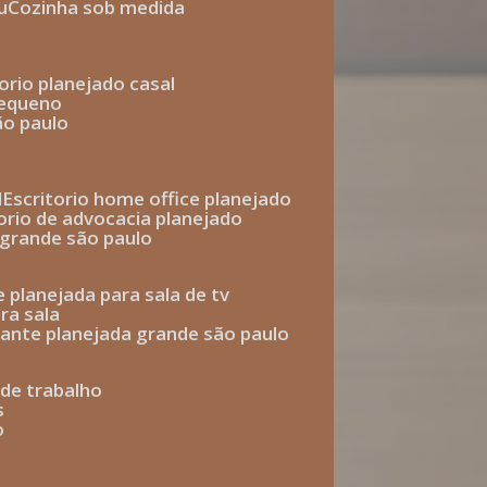
u
cozinha sob medida
torio planejado casal
pequeno
ão paulo
l
escritorio home office planejado
torio de advocacia planejado
o grande são paulo
e planejada para sala de tv
ra sala
tante planejada grande são paulo
a de trabalho
s
o