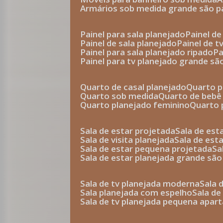
armários sob medida grande são p
painel para sala planejado
painel d
painel de sala planejado
painel de 
painel para sala planejado ripado
p
painel para tv planejado grande sã
quarto de casal planejado
quarto 
quarto sob medida
quarto de bebê
quarto planejado feminino
quarto
sala de estar projetada
sala de es
sala de visita planejada
sala de es
sala de estar pequena projetada
s
sala de estar planejada grande são
sala de tv planejada moderna
sala
sala planejada com espelho
sala d
sala de tv planejada pequena apa