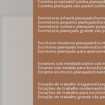
cozinha projetada
cozinha planeja
cozinha planejada são paulo
cozin
dormitorio infantil planejado
dorm
dormitorio pequeno planejado
do
dormitorio solteiro planejado peq
dormitorio planejado grande são 
escritorio moderno planejado
escr
escritorio planejado moderno
escr
escritorio planejado para apartam
estantes sob medida
estante sob 
estante sob medida para livros
est
estante escritorio planejado
estan
estação de trabalho 4 lugares
esta
estações de trabalho modernas
es
estações de trabalho para escritor
estação de trabalho grande são pa