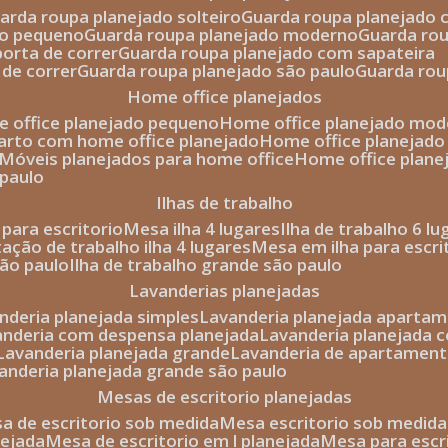
uarda roupa planejado solteiro
guarda roupa planejado 
to pequeno
guarda roupa planejado moderno
guarda ro
porta de correr
guarda roupa planejado com sapateira
 de correr
guarda roupa planejado são paulo
guarda ro
home office planejados
e office planejado pequeno
home office planejado mo
uarto com home office planejado
home office planejad
móveis planejados para home office
home office plane
 paulo
ilhas de trabalho
a para escritorio
mesa ilha 4 lugares
ilha de trabalho 6 l
stação de trabalho ilha 4 lugares
mesa em ilha para escri
são paulo
ilha de trabalho grande são paulo
lavanderias planejadas
anderia planejada simples
lavanderia planejada aparta
vanderia com despensa planejada
lavanderia planejada 
lavanderia planejada grande
lavanderia de apartament
vanderia planejada grande são paulo
mesas de escritorio planejadas
esa de escritorio sob medida
mesa escritorio sob medida
nejada
mesa de escritorio em l planejada
mesa para esc