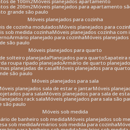
entos de 100m2
móveis planejados apartamento
entos de 200m2
móveis planejados para apartamento sã
nto grande são paulo
móveis planejados para cozinha
eis de cozinha modulados
móveis planejados para cozi
eis sob medida cozinha
móveis planejados cozinha com i
erno
armário planejado para cozinha
móveis planejados
nde são paulo
móveis planejados para quarto
de solteiro planejada
planejados para quarto
sapateira
arda roupa ripado planejado
armário de quarto planejado
amas planejadas de casal
móveis planejados para quart
ande são paulo
móveis planejados para sala
móveis planejados sala de estar e jantar
móveis planej
rojetados para sala
móveis planejados para sala de esta
planejados rack sala
móveis planejados para sala são pa
e são paulo
móveis sob medida
mário de banheiro sob medida
móveis planejados sob m
mesa sob medida
armários sob medida para cozinha
móv
armário para banheiro sob medida
armários sob medida