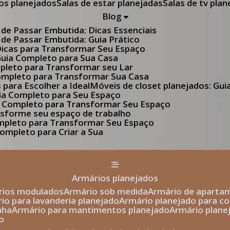
tos planejados
Salas de estar planejadas
Salas de tv pla
Blog
 de Passar Embutida: Dicas Essenciais
 de Passar Embutida: Guia Prático
 Dicas para Transformar Seu Espaço
 Guia Completo para Sua Casa
pleto para Transformar seu Lar
Completo para Transformar Sua Casa
s para Escolher a Ideal
Móveis de closet planejados: Gu
Guia Completo para Seu Espaço
uia Completo para Transformar Seu Espaço
ansforme seu espaço de trabalho
ompleto para Transformar Seu Espaço
ompleto para Criar a Sua
armários planejados
ários modulados
armário sob medida
armário de aparta
rio para lavanderia planejado
armário planejado para c
nha
armário para mantimentos planejado
armário plan
o