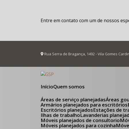
Entre em contato com um de nossos espec
Rua Serra de Bragança, 1492 - Vila Gomes Cardi
Início
Quem somos
Áreas de serviço planejadas
Áreas go
Armários planejados para escritórios
Escritórios planejados
Estações de tr
Ilhas de trabalho
Lavanderias planeja
Móveis planejados de consultorio
M
Móveis planejados para cozinha
Móv