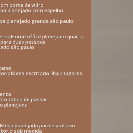
com porta de vidro
upa planejado com espelho
upa planejado grande são paulo
derno
home office planejado quarto
o para duas pessoas
jado são paulo
ugares
torio
mesa escritorio ilha 4 lugares
mento
com tabua de passar
o planejada
mesa planejada para escritorio
ritorio sob medida