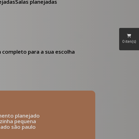
nejadas
Salas planejadas
0
iten(s)
ia completo para a sua escolha
mento planejado
ozinha pequena
ejado são paulo