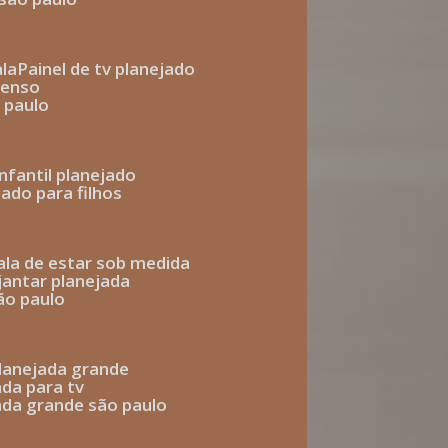
ala
painel de tv planejado
penso
o paulo
infantil planejado
jado para filhos
sala de estar sob medida
 jantar planejada
são paulo
 planejada grande
ada para tv
jada grande são paulo