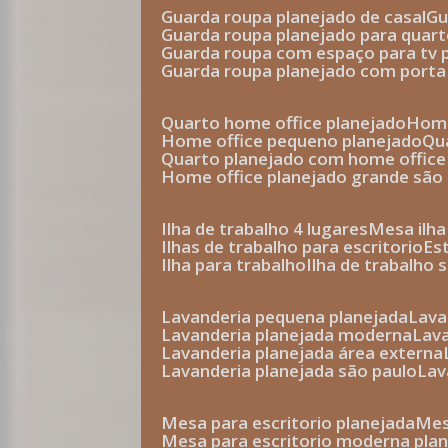
guarda roupa planejado de casal
g
guarda roupa planejado para quar
guarda roupa com espaço para tv 
guarda roupa planejado com porta
quarto home office planejado
hom
home office pequeno planejado
q
quarto planejado com home office
home office planejado grande são
ilha de trabalho 4 lugares
mesa ilh
ilhas de trabalho para escritorio
e
ilha para trabalho
ilha de trabalho 
lavanderia pequena planejada
lav
lavanderia planejada moderna
la
lavanderia planejada área externa
lavanderia planejada são paulo
la
mesa para escritorio planejada
m
mesa para escritorio moderna pla