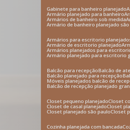
gabinete para banheiro planejado
armário planejado para banheiro
a
armários de banheiro sob medida
armário de banheiro planejado são
armários para escritorio planejado
armário de escritorio planejado
ar
armários planejados para escritori
armário planejado para escritorio
balcão para recepção
balcão de a
balcão planejado para recepção
b
móveis planejados balcão de rece
balcão de recepção planejado gra
closet pequeno planejado
closet 
closet de casal planejado
closet p
closet planejado são paulo
closet
cozinha planejada com bancada
c