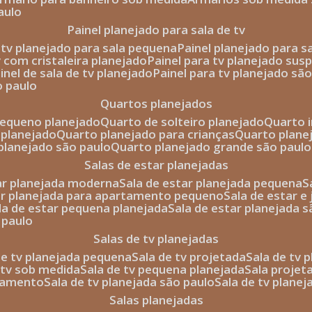
aulo
painel planejado para sala de tv
e tv planejado para sala pequena
painel planejado para s
tv com cristaleira planejado
painel para tv planejado sus
ainel de sala de tv planejado
painel para tv planejado sã
o paulo
quartos planejados
pequeno planejado
quarto de solteiro planejado
quarto 
 planejado
quarto planejado para crianças
quarto plane
 planejado são paulo
quarto planejado grande são paulo
salas de estar planejadas
tar planejada moderna
sala de estar planejada pequena
tar planejada para apartamento pequeno
sala de estar e
ala de estar pequena planejada
sala de estar planejada 
 paulo
salas de tv planejadas
 de tv planejada pequena
sala de tv projetada
sala de tv
e tv sob medida
sala de tv pequena planejada
sala projet
rtamento
sala de tv planejada são paulo
sala de tv plane
salas planejadas