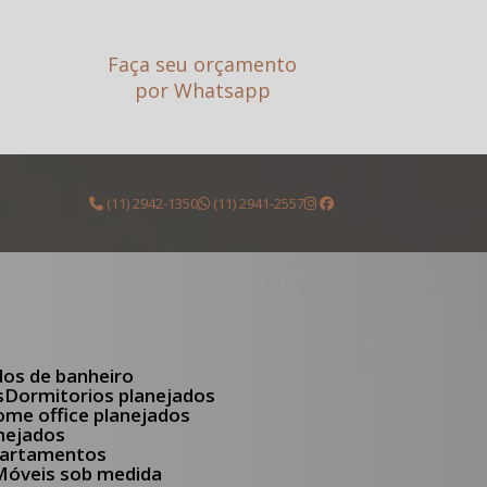
Faça seu orçamento
por Whatsapp
(11) 2942-1350
(11) 2941-2557
dos de banheiro
s
Dormitorios planejados
Home office planejados
anejados
apartamentos
Móveis sob medida