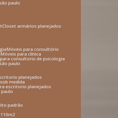
 são paulo
t
closet armários planejados
gia
móveis para consultório
o
móveis para clínica
s para consultorio de psicologia
 são paulo
escritorio planejados
o sob medida
ara escritorio planejados
o paulo
alto padrão
e 110m2