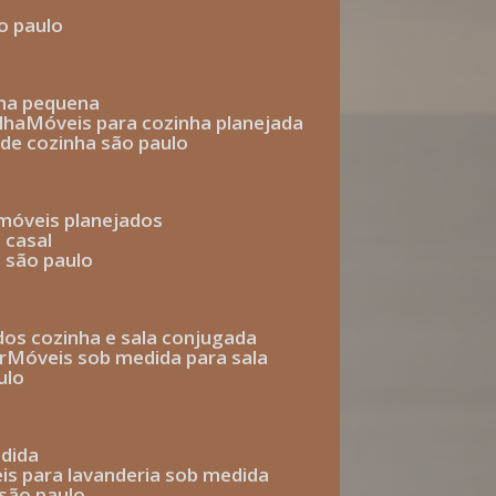
o paulo
nha pequena
lha
móveis para cozinha planejada
 de cozinha são paulo
 móveis planejados
 casal
o são paulo
ados cozinha e sala conjugada
r
móveis sob medida para sala
ulo
edida
eis para lavanderia sob medida
 são paulo