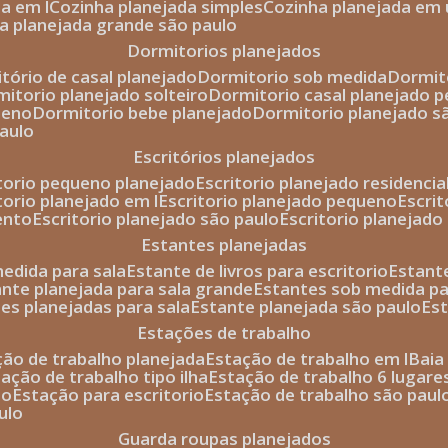
da em l
cozinha planejada simples
cozinha planejada em 
ha planejada grande são paulo
dormitorios planejados
itório de casal planejado
dormitorio sob medida
dormi
rmitorio planejado solteiro
dormitorio casal planejado 
ueno
dormitorio bebe planejado
dormitorio planejado s
paulo
escritórios planejados
itorio pequeno planejado
escritorio planejado residencia
itorio planejado em l
escritorio planejado pequeno
escri
ento
escritorio planejado são paulo
escritorio planejad
estantes planejadas
medida para sala
estante de livros para escritorio
estant
ante planejada para sala grande
estantes sob medida pa
tes planejadas para sala
estante planejada são paulo
es
estações de trabalho
ção de trabalho planejada
estação de trabalho em l
bai
tação de trabalho tipo ilha
estação de trabalho 6 lugare
io
estação para escritorio
estação de trabalho são paul
ulo
guarda roupas planejados