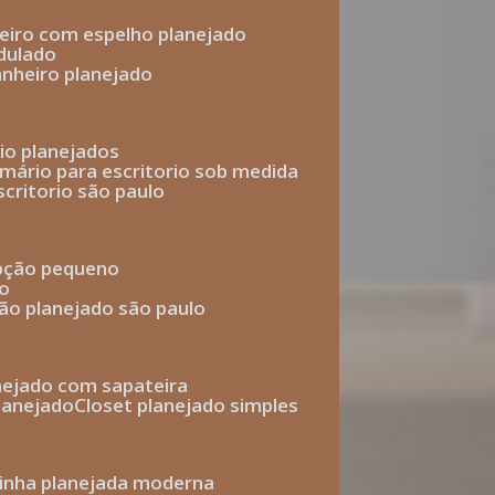
heiro com espelho planejado
dulado
anheiro planejado
rio planejados
armário para escritorio sob medida
scritorio são paulo
epção pequeno
io
ção planejado são paulo
anejado com sapateira
planejado
closet planejado simples
zinha planejada moderna