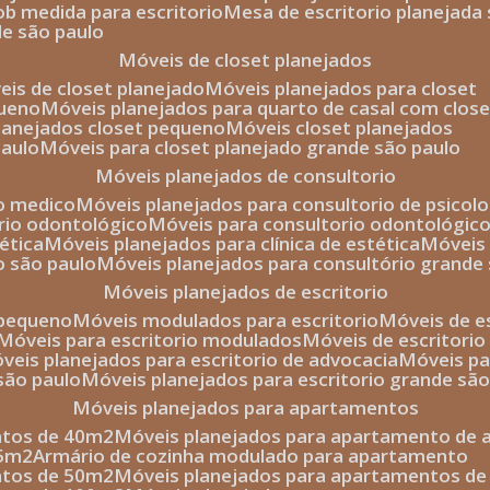
sob medida para escritorio
mesa de escritorio planejada
de são paulo
móveis de closet planejados
veis de closet planejado
móveis planejados para closet
queno
móveis planejados para quarto de casal com close
planejados closet pequeno
móveis closet planejados
paulo
móveis para closet planejado grande são paulo
móveis planejados de consultorio
io medico
móveis planejados para consultorio de psicolo
orio odontológico
móveis para consultorio odontológic
tética
móveis planejados para clínica de estética
móvei
o são paulo
móveis planejados para consultório grande
móveis planejados de escritorio
o pequeno
móveis modulados para escritorio
móveis de 
móveis para escritorio modulados
móveis de escritori
móveis planejados para escritorio de advocacia
móveis p
 são paulo
móveis planejados para escritorio grande sã
móveis planejados para apartamentos
ntos de 40m2
móveis planejados para apartamento de 
35m2
armário de cozinha modulado para apartamento
ntos de 50m2
móveis planejados para apartamentos d