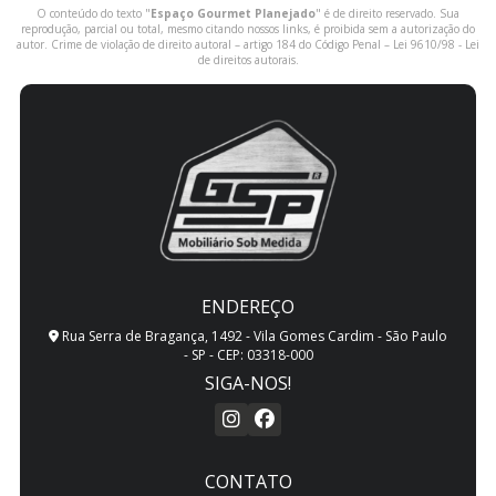
O conteúdo do texto "
Espaço Gourmet Planejado
" é de direito reservado. Sua
reprodução, parcial ou total, mesmo citando nossos links, é proibida sem a autorização do
autor. Crime de violação de direito autoral – artigo 184 do Código Penal –
Lei 9610/98 - Lei
de direitos autorais
.
ENDEREÇO
Rua Serra de Bragança, 1492 - Vila Gomes Cardim - São Paulo
- SP - CEP: 03318-000
SIGA-NOS!
CONTATO