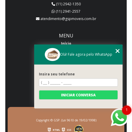
(11) 2942-1350
(11) 2941-2557
atendimento@gspmoveis.com.br
MENU
Início
Quem somos
Olá! Fale agora pelo WhatsApp
Produtos
Blog
Insira seu telefone
Galeria
Categorias
Contato
INICIAR CONVERSA
Mapa do site
1
Copyright © GSP. (Lei 9610 de 19/02/1998)
HTML
CSS