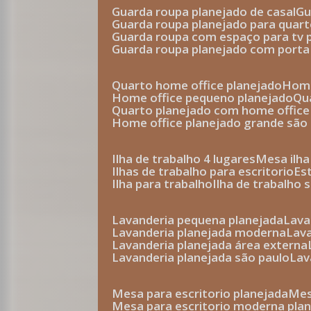
guarda roupa planejado de casal
g
guarda roupa planejado para quar
guarda roupa com espaço para tv 
guarda roupa planejado com porta
quarto home office planejado
hom
home office pequeno planejado
q
quarto planejado com home office
home office planejado grande são
ilha de trabalho 4 lugares
mesa ilh
ilhas de trabalho para escritorio
e
ilha para trabalho
ilha de trabalho 
lavanderia pequena planejada
lav
lavanderia planejada moderna
la
lavanderia planejada área externa
lavanderia planejada são paulo
la
mesa para escritorio planejada
m
mesa para escritorio moderna pla