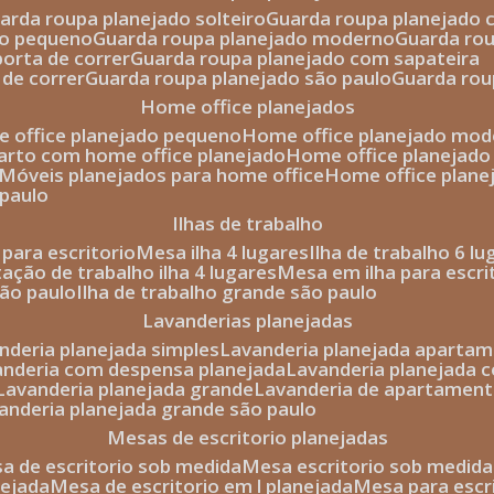
uarda roupa planejado solteiro
guarda roupa planejado 
to pequeno
guarda roupa planejado moderno
guarda ro
porta de correr
guarda roupa planejado com sapateira
 de correr
guarda roupa planejado são paulo
guarda ro
home office planejados
e office planejado pequeno
home office planejado mo
uarto com home office planejado
home office planejad
móveis planejados para home office
home office plane
 paulo
ilhas de trabalho
a para escritorio
mesa ilha 4 lugares
ilha de trabalho 6 l
stação de trabalho ilha 4 lugares
mesa em ilha para escri
são paulo
ilha de trabalho grande são paulo
lavanderias planejadas
anderia planejada simples
lavanderia planejada aparta
vanderia com despensa planejada
lavanderia planejada 
lavanderia planejada grande
lavanderia de apartament
vanderia planejada grande são paulo
mesas de escritorio planejadas
esa de escritorio sob medida
mesa escritorio sob medida
nejada
mesa de escritorio em l planejada
mesa para esc