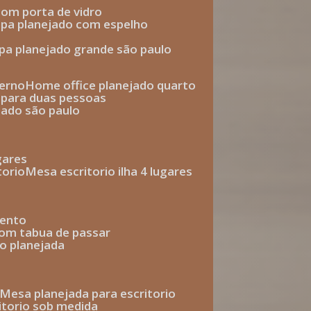
com porta de vidro
upa planejado com espelho
upa planejado grande são paulo
derno
home office planejado quarto
o para duas pessoas
jado são paulo
ugares
torio
mesa escritorio ilha 4 lugares
mento
com tabua de passar
o planejada
mesa planejada para escritorio
ritorio sob medida