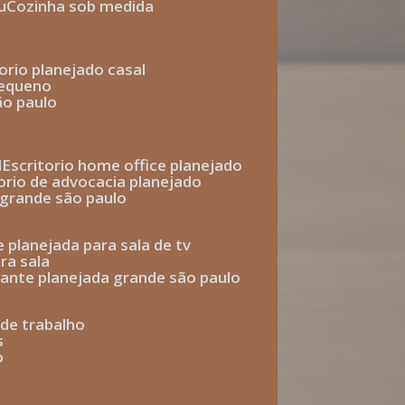
u
cozinha sob medida
torio planejado casal
pequeno
ão paulo
l
escritorio home office planejado
torio de advocacia planejado
o grande são paulo
e planejada para sala de tv
ra sala
tante planejada grande são paulo
a de trabalho
s
o