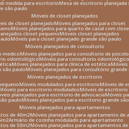
sob medida para escritorio
mesa de escritorio planejada
de são paulo
móveis de closet planejados
veis de closet planejado
móveis planejados para closet
queno
móveis planejados para quarto de casal com close
planejados closet pequeno
móveis closet planejados
paulo
móveis para closet planejado grande são paulo
móveis planejados de consultorio
io medico
móveis planejados para consultorio de psicolo
orio odontológico
móveis para consultorio odontológic
tética
móveis planejados para clínica de estética
móvei
o são paulo
móveis planejados para consultório grande
móveis planejados de escritorio
o pequeno
móveis modulados para escritorio
móveis de 
móveis para escritorio modulados
móveis de escritori
móveis planejados para escritorio de advocacia
móveis p
 são paulo
móveis planejados para escritorio grande sã
móveis planejados para apartamentos
ntos de 40m2
móveis planejados para apartamento de 
35m2
armário de cozinha modulado para apartamento
ntos de 50m2
móveis planejados para apartamentos d