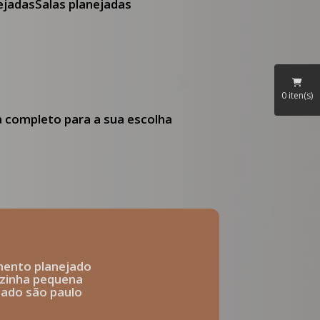
nejadas
Salas planejadas
0
iten(s)
ia completo para a sua escolha
mento planejado
ozinha pequena
ejado são paulo