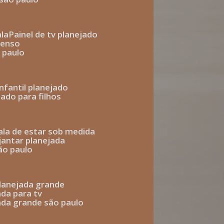
ala
painel de tv planejado
penso
o paulo
infantil planejado
jado para filhos
sala de estar sob medida
 jantar planejada
são paulo
 planejada grande
ada para tv
jada grande são paulo