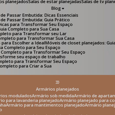
tos planejados
Salas de estar planejadas
Salas de tv pla
Blog
 de Passar Embutida: Dicas Essenciais
 de Passar Embutida: Guia Prático
 Dicas para Transformar Seu Espaço
 Guia Completo para Sua Casa
pleto para Transformar seu Lar
Completo para Transformar Sua Casa
s para Escolher a Ideal
Móveis de closet planejados: Gu
Guia Completo para Seu Espaço
uia Completo para Transformar Seu Espaço
ansforme seu espaço de trabalho
ompleto para Transformar Seu Espaço
ompleto para Criar a Sua
armários planejados
ários modulados
armário sob medida
armário de aparta
rio para lavanderia planejado
armário planejado para c
nha
armário para mantimentos planejado
armário plan
o