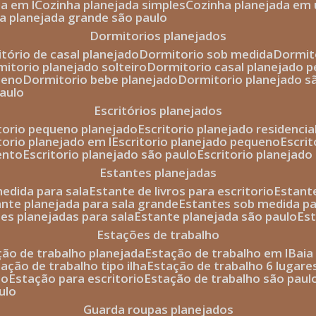
da em l
cozinha planejada simples
cozinha planejada em 
ha planejada grande são paulo
dormitorios planejados
itório de casal planejado
dormitorio sob medida
dormi
rmitorio planejado solteiro
dormitorio casal planejado 
ueno
dormitorio bebe planejado
dormitorio planejado s
paulo
escritórios planejados
itorio pequeno planejado
escritorio planejado residencia
itorio planejado em l
escritorio planejado pequeno
escri
ento
escritorio planejado são paulo
escritorio planejad
estantes planejadas
medida para sala
estante de livros para escritorio
estant
ante planejada para sala grande
estantes sob medida pa
tes planejadas para sala
estante planejada são paulo
es
estações de trabalho
ção de trabalho planejada
estação de trabalho em l
bai
tação de trabalho tipo ilha
estação de trabalho 6 lugare
io
estação para escritorio
estação de trabalho são paul
ulo
guarda roupas planejados