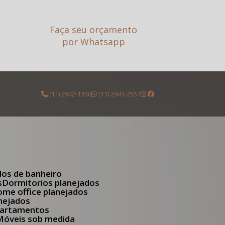
Faça seu orçamento
por Whatsapp
(11) 2942-1350
(11) 2941-2557
dos de banheiro
s
Dormitorios planejados
Home office planejados
anejados
apartamentos
Móveis sob medida