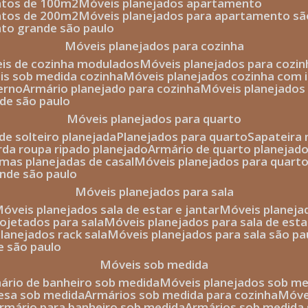
entos de 100m2
móveis planejados apartamento
entos de 200m2
móveis planejados para apartamento sã
nto grande são paulo
móveis planejados para cozinha
eis de cozinha modulados
móveis planejados para cozi
eis sob medida cozinha
móveis planejados cozinha com i
erno
armário planejado para cozinha
móveis planejados
nde são paulo
móveis planejados para quarto
de solteiro planejada
planejados para quarto
sapateira
arda roupa ripado planejado
armário de quarto planejado
amas planejadas de casal
móveis planejados para quart
ande são paulo
móveis planejados para sala
móveis planejados sala de estar e jantar
móveis planej
rojetados para sala
móveis planejados para sala de esta
planejados rack sala
móveis planejados para sala são pa
e são paulo
móveis sob medida
mário de banheiro sob medida
móveis planejados sob m
mesa sob medida
armários sob medida para cozinha
móv
armário para banheiro sob medida
armários sob medida