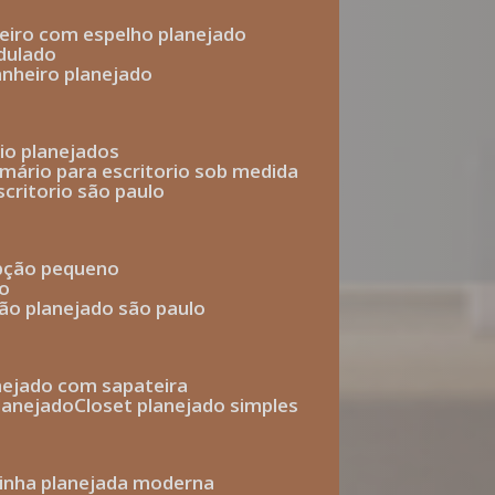
heiro com espelho planejado
dulado
anheiro planejado
rio planejados
armário para escritorio sob medida
scritorio são paulo
epção pequeno
io
ção planejado são paulo
anejado com sapateira
planejado
closet planejado simples
zinha planejada moderna