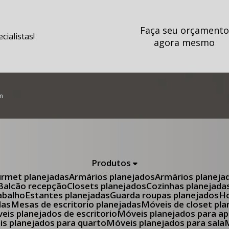
Faça seu orçamento
ialistas!
agora mesmo
m
Produtos
urmet planejadas
Armários planejados
Armários planeja
Balcão recepção
Closets planejados
Cozinhas planejada
abalho
Estantes planejadas
Guarda roupas planejados
das
Mesas de escritorio planejadas
Móveis de closet pl
óveis planejados de escritorio
Móveis planejados para 
eis planejados para quarto
Móveis planejados para sala