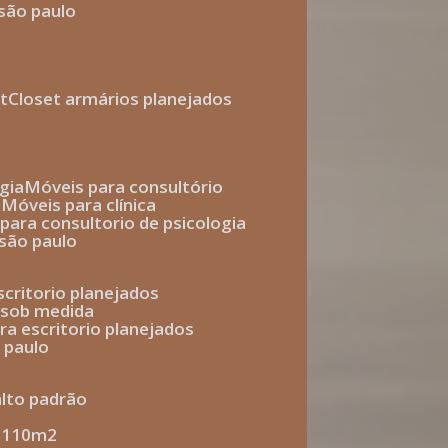
 são paulo
t
closet armários planejados
gia
móveis para consultório
o
móveis para clínica
s para consultorio de psicologia
 são paulo
escritorio planejados
o sob medida
ara escritorio planejados
o paulo
alto padrão
e 110m2