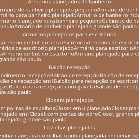
armários planejados de banheiro
armário de banheiro planejado pequeno
armário de ban
rmário para banheiro planejado
armário de banheiro mo
armário planejado para banheiro pequeno
gabinete de b
 paulo
armário de banheiro planejado grande são paulo
armários planejados para escritórios
s
armário embutido para escritorio
armários de escrito
mários de escritorio planejado
armário para escritorio
o
armário embutido escritorio
armário planejado para e
 grande são paulo
balcão recepção
tendimento recepção
balcão de recepção
balcão de rec
alcão de recepção em l
balcão para recepção de escritor
pção
balcão para recepção com gaveta
balcão de recep
nde são paulo
closets planejados
com portas de espelhos
closet em u planejado
closet pl
lanejado em l
closet com portas de vidro
closet grande 
 planejado grande são paulo
cozinhas planejadas
ozinha planejada com ilha
cozinha planejada pequena
co