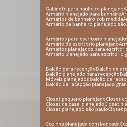
gabinete para banheiro planejado
armário planejado para banheiro
a
armários de banheiro sob medida
armário de banheiro planejado são
armários para escritorio planejado
armário de escritorio planejado
ar
armários planejados para escritori
armário planejado para escritorio
balcão para recepção
balcão de a
balcão planejado para recepção
b
móveis planejados balcão de rece
balcão de recepção planejado gra
closet pequeno planejado
closet 
closet de casal planejado
closet p
closet planejado são paulo
closet
cozinha planejada com bancada
c