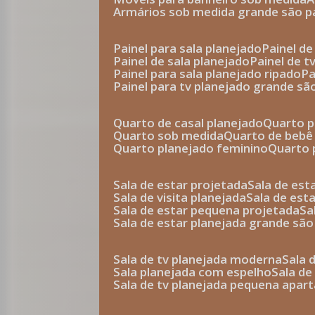
armários sob medida grande são p
painel para sala planejado
painel d
painel de sala planejado
painel de 
painel para sala planejado ripado
p
painel para tv planejado grande sã
quarto de casal planejado
quarto 
quarto sob medida
quarto de bebê
quarto planejado feminino
quarto
sala de estar projetada
sala de es
sala de visita planejada
sala de es
sala de estar pequena projetada
s
sala de estar planejada grande são
sala de tv planejada moderna
sala
sala planejada com espelho
sala d
sala de tv planejada pequena apa