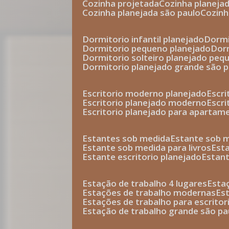
cozinha projetada
cozinha planeja
cozinha planejada são paulo
cozin
dormitorio infantil planejado
dorm
dormitorio pequeno planejado
do
dormitorio solteiro planejado peq
dormitorio planejado grande são 
escritorio moderno planejado
escr
escritorio planejado moderno
escr
escritorio planejado para apartam
estantes sob medida
estante sob 
estante sob medida para livros
est
estante escritorio planejado
estan
estação de trabalho 4 lugares
esta
estações de trabalho modernas
es
estações de trabalho para escritor
estação de trabalho grande são pa