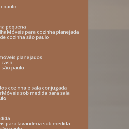
o paulo
nha pequena
lha
móveis para cozinha planejada
 de cozinha são paulo
 móveis planejados
 casal
o são paulo
ados cozinha e sala conjugada
r
móveis sob medida para sala
ulo
edida
eis para lavanderia sob medida
 são paulo