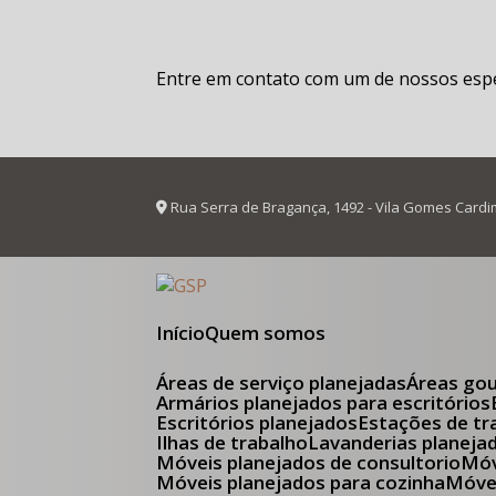
Entre em contato com um de nossos espec
Rua Serra de Bragança, 1492 - Vila Gomes Cardi
Início
Quem somos
Áreas de serviço planejadas
Áreas go
Armários planejados para escritórios
Escritórios planejados
Estações de tr
Ilhas de trabalho
Lavanderias planeja
Móveis planejados de consultorio
M
Móveis planejados para cozinha
Móv