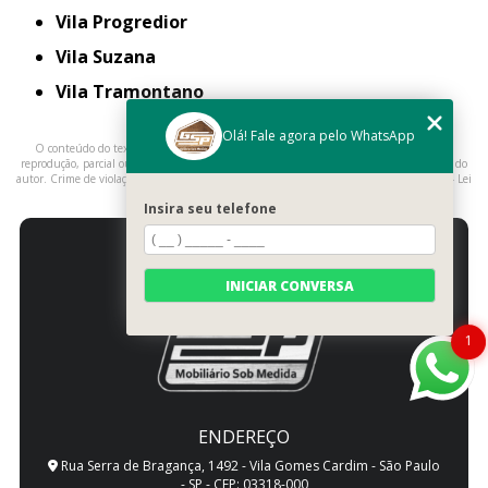
Vila Progredior
Vila Suzana
Vila Tramontano
Olá! Fale agora pelo WhatsApp
O conteúdo do texto "
Closet Armários Planejados
" é de direito reservado. Sua
reprodução, parcial ou total, mesmo citando nossos links, é proibida sem a autorização do
autor. Crime de violação de direito autoral – artigo 184 do Código Penal –
Lei 9610/98 - Lei
de direitos autorais
.
Insira seu telefone
INICIAR CONVERSA
1
ENDEREÇO
Rua Serra de Bragança, 1492 - Vila Gomes Cardim - São Paulo
- SP - CEP: 03318-000