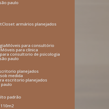
 são paulo
t
closet armários planejados
gia
móveis para consultório
o
móveis para clínica
s para consultorio de psicologia
 são paulo
escritorio planejados
o sob medida
ara escritorio planejados
o paulo
alto padrão
e 110m2