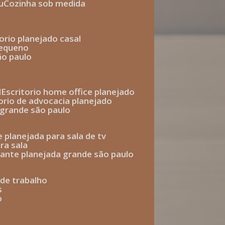
u
cozinha sob medida
torio planejado casal
pequeno
ão paulo
l
escritorio home office planejado
torio de advocacia planejado
o grande são paulo
e planejada para sala de tv
ra sala
tante planejada grande são paulo
a de trabalho
s
o