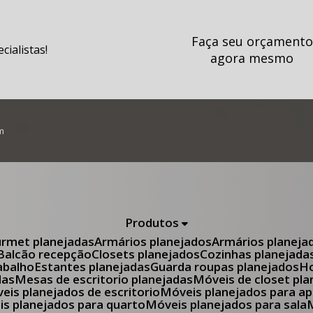
Faça seu orçamento
ialistas!
agora mesmo
m
Produtos
urmet planejadas
Armários planejados
Armários planeja
Balcão recepção
Closets planejados
Cozinhas planejada
abalho
Estantes planejadas
Guarda roupas planejados
das
Mesas de escritorio planejadas
Móveis de closet pl
óveis planejados de escritorio
Móveis planejados para 
eis planejados para quarto
Móveis planejados para sala