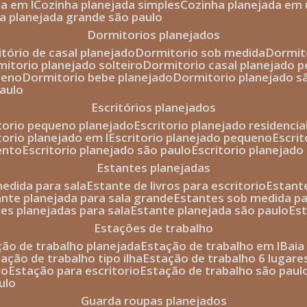
da em l
cozinha planejada simples
cozinha planejada em 
ha planejada grande são paulo
dormitorios planejados
itório de casal planejado
dormitorio sob medida
dormi
rmitorio planejado solteiro
dormitorio casal planejado 
ueno
dormitorio bebe planejado
dormitorio planejado s
paulo
escritórios planejados
itorio pequeno planejado
escritorio planejado residencia
itorio planejado em l
escritorio planejado pequeno
escri
ento
escritorio planejado são paulo
escritorio planejad
estantes planejadas
medida para sala
estante de livros para escritorio
estant
ante planejada para sala grande
estantes sob medida pa
tes planejadas para sala
estante planejada são paulo
es
estações de trabalho
ção de trabalho planejada
estação de trabalho em l
bai
tação de trabalho tipo ilha
estação de trabalho 6 lugare
io
estação para escritorio
estação de trabalho são paul
ulo
guarda roupas planejados