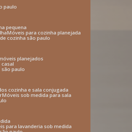
o paulo
nha pequena
lha
móveis para cozinha planejada
 de cozinha são paulo
 móveis planejados
 casal
o são paulo
ados cozinha e sala conjugada
r
móveis sob medida para sala
ulo
edida
eis para lavanderia sob medida
 são paulo