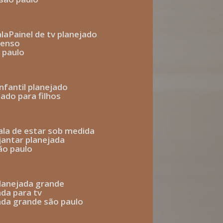
ala
painel de tv planejado
penso
o paulo
infantil planejado
jado para filhos
sala de estar sob medida
 jantar planejada
são paulo
 planejada grande
ada para tv
jada grande são paulo