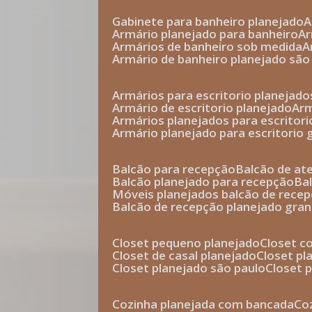
gabinete para banheiro planejado
armário planejado para banheiro
a
armários de banheiro sob medida
armário de banheiro planejado são
armários para escritorio planejado
armário de escritorio planejado
ar
armários planejados para escritori
armário planejado para escritorio
balcão para recepção
balcão de a
balcão planejado para recepção
b
móveis planejados balcão de rece
balcão de recepção planejado gra
closet pequeno planejado
closet 
closet de casal planejado
closet p
closet planejado são paulo
closet
cozinha planejada com bancada
c