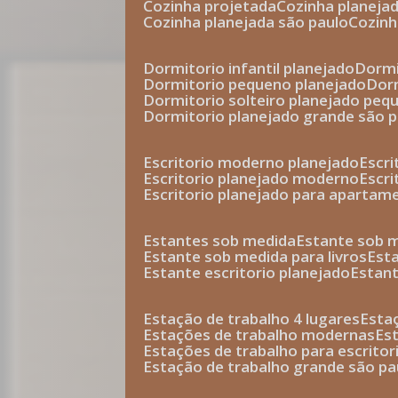
cozinha projetada
cozinha planeja
cozinha planejada são paulo
cozin
dormitorio infantil planejado
dorm
dormitorio pequeno planejado
do
dormitorio solteiro planejado peq
dormitorio planejado grande são 
escritorio moderno planejado
escr
escritorio planejado moderno
escr
escritorio planejado para apartam
estantes sob medida
estante sob 
estante sob medida para livros
est
estante escritorio planejado
estan
estação de trabalho 4 lugares
esta
estações de trabalho modernas
es
estações de trabalho para escritor
estação de trabalho grande são pa