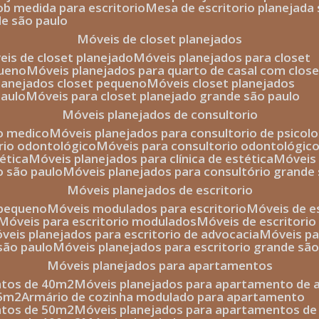
sob medida para escritorio
mesa de escritorio planejada
de são paulo
móveis de closet planejados
veis de closet planejado
móveis planejados para closet
queno
móveis planejados para quarto de casal com close
planejados closet pequeno
móveis closet planejados
paulo
móveis para closet planejado grande são paulo
móveis planejados de consultorio
io medico
móveis planejados para consultorio de psicolo
orio odontológico
móveis para consultorio odontológic
tética
móveis planejados para clínica de estética
móvei
o são paulo
móveis planejados para consultório grande
móveis planejados de escritorio
o pequeno
móveis modulados para escritorio
móveis de 
móveis para escritorio modulados
móveis de escritori
móveis planejados para escritorio de advocacia
móveis p
 são paulo
móveis planejados para escritorio grande sã
móveis planejados para apartamentos
ntos de 40m2
móveis planejados para apartamento de 
35m2
armário de cozinha modulado para apartamento
ntos de 50m2
móveis planejados para apartamentos d