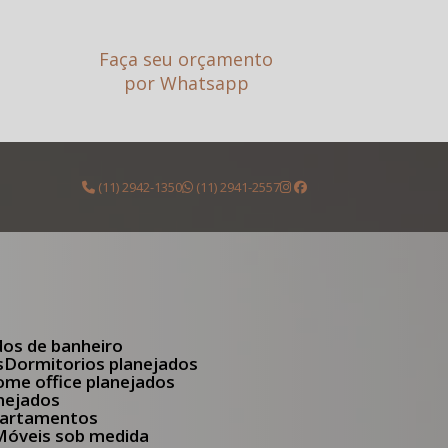
Faça seu orçamento
por Whatsapp
(11) 2942-1350
(11) 2941-2557
dos de banheiro
s
Dormitorios planejados
Home office planejados
anejados
apartamentos
Móveis sob medida