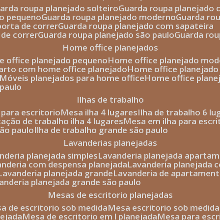
uarda roupa planejado solteiro
guarda roupa planejado 
to pequeno
guarda roupa planejado moderno
guarda ro
porta de correr
guarda roupa planejado com sapateira
 de correr
guarda roupa planejado são paulo
guarda ro
home office planejados
e office planejado pequeno
home office planejado mo
uarto com home office planejado
home office planejad
móveis planejados para home office
home office plane
 paulo
ilhas de trabalho
a para escritorio
mesa ilha 4 lugares
ilha de trabalho 6 l
stação de trabalho ilha 4 lugares
mesa em ilha para escri
são paulo
ilha de trabalho grande são paulo
lavanderias planejadas
anderia planejada simples
lavanderia planejada aparta
vanderia com despensa planejada
lavanderia planejada 
lavanderia planejada grande
lavanderia de apartament
vanderia planejada grande são paulo
mesas de escritorio planejadas
esa de escritorio sob medida
mesa escritorio sob medida
nejada
mesa de escritorio em l planejada
mesa para esc