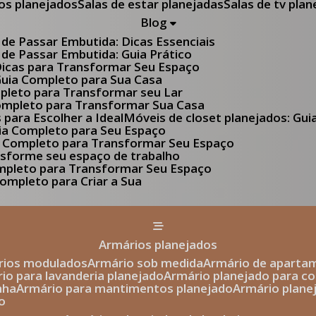
tos planejados
Salas de estar planejadas
Salas de tv pla
Blog
 de Passar Embutida: Dicas Essenciais
 de Passar Embutida: Guia Prático
 Dicas para Transformar Seu Espaço
 Guia Completo para Sua Casa
pleto para Transformar seu Lar
Completo para Transformar Sua Casa
s para Escolher a Ideal
Móveis de closet planejados: Gu
Guia Completo para Seu Espaço
uia Completo para Transformar Seu Espaço
ansforme seu espaço de trabalho
ompleto para Transformar Seu Espaço
ompleto para Criar a Sua
armários planejados
ários modulados
armário sob medida
armário de aparta
rio para lavanderia planejado
armário planejado para c
nha
armário para mantimentos planejado
armário plan
o