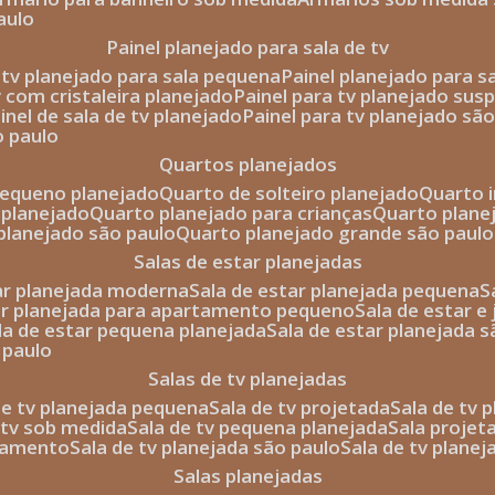
aulo
painel planejado para sala de tv
e tv planejado para sala pequena
painel planejado para s
tv com cristaleira planejado
painel para tv planejado sus
ainel de sala de tv planejado
painel para tv planejado sã
o paulo
quartos planejados
pequeno planejado
quarto de solteiro planejado
quarto 
 planejado
quarto planejado para crianças
quarto plane
 planejado são paulo
quarto planejado grande são paulo
salas de estar planejadas
tar planejada moderna
sala de estar planejada pequena
tar planejada para apartamento pequeno
sala de estar e
ala de estar pequena planejada
sala de estar planejada 
 paulo
salas de tv planejadas
 de tv planejada pequena
sala de tv projetada
sala de tv
e tv sob medida
sala de tv pequena planejada
sala projet
rtamento
sala de tv planejada são paulo
sala de tv plane
salas planejadas