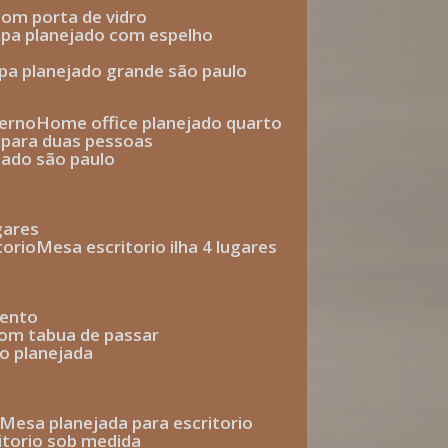
com porta de vidro
upa planejado com espelho
upa planejado grande são paulo
derno
home office planejado quarto
o para duas pessoas
jado são paulo
ugares
torio
mesa escritorio ilha 4 lugares
mento
com tabua de passar
o planejada
mesa planejada para escritorio
ritorio sob medida