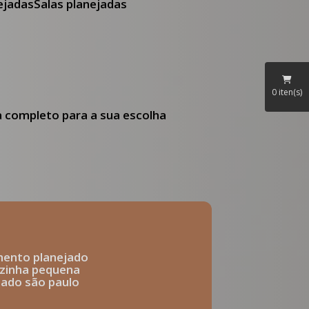
nejadas
Salas planejadas
0
iten(s)
ia completo para a sua escolha
mento planejado
ozinha pequena
ejado são paulo