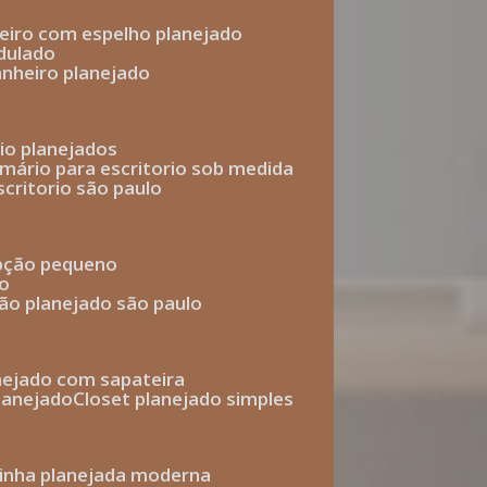
heiro com espelho planejado
dulado
anheiro planejado
rio planejados
armário para escritorio sob medida
scritorio são paulo
epção pequeno
io
ção planejado são paulo
anejado com sapateira
planejado
closet planejado simples
zinha planejada moderna