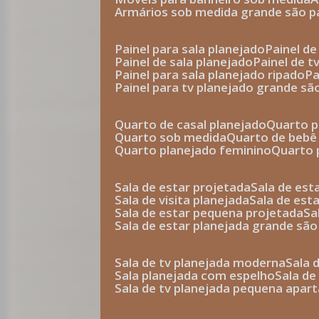
armários sob medida grande são p
painel para sala planejado
painel d
painel de sala planejado
painel de 
painel para sala planejado ripado
p
painel para tv planejado grande sã
quarto de casal planejado
quarto 
quarto sob medida
quarto de bebê
quarto planejado feminino
quarto
sala de estar projetada
sala de es
sala de visita planejada
sala de es
sala de estar pequena projetada
s
sala de estar planejada grande são
sala de tv planejada moderna
sala
sala planejada com espelho
sala d
sala de tv planejada pequena apa