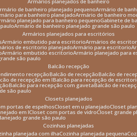
armários planejados de banheiro
armário de banheiro planejado pequeno
armário de ban
rmário para banheiro planejado
armário de banheiro mo
armário planejado para banheiro pequeno
gabinete de b
 paulo
armário de banheiro planejado grande são paulo
armários planejados para escritórios
s
armário embutido para escritorio
armários de escrito
mários de escritorio planejado
armário para escritorio
o
armário embutido escritorio
armário planejado para e
 grande são paulo
balcão recepção
tendimento recepção
balcão de recepção
balcão de rec
alcão de recepção em l
balcão para recepção de escritor
pção
balcão para recepção com gaveta
balcão de recep
nde são paulo
closets planejados
com portas de espelhos
closet em u planejado
closet pl
lanejado em l
closet com portas de vidro
closet grande 
 planejado grande são paulo
cozinhas planejadas
ozinha planejada com ilha
cozinha planejada pequena
co