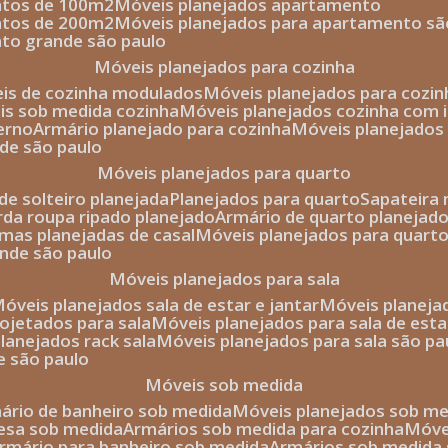
entos de 100m2
móveis planejados apartamento
entos de 200m2
móveis planejados para apartamento sã
nto grande são paulo
móveis planejados para cozinha
eis de cozinha modulados
móveis planejados para cozi
eis sob medida cozinha
móveis planejados cozinha com i
erno
armário planejado para cozinha
móveis planejados
nde são paulo
móveis planejados para quarto
de solteiro planejada
planejados para quarto
sapateira
arda roupa ripado planejado
armário de quarto planejado
amas planejadas de casal
móveis planejados para quart
ande são paulo
móveis planejados para sala
móveis planejados sala de estar e jantar
móveis planej
rojetados para sala
móveis planejados para sala de esta
planejados rack sala
móveis planejados para sala são pa
e são paulo
móveis sob medida
mário de banheiro sob medida
móveis planejados sob m
mesa sob medida
armários sob medida para cozinha
móv
armário para banheiro sob medida
armários sob medida