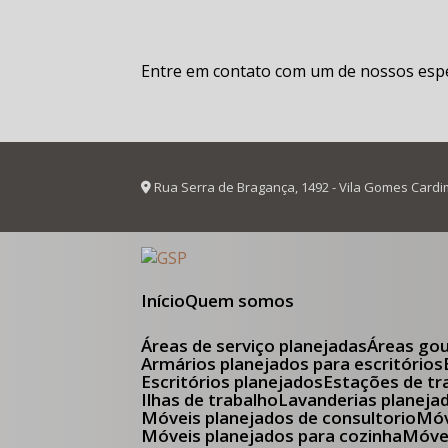
Entre em contato com um de nossos espec
Rua Serra de Bragança, 1492 - Vila Gomes Cardi
Início
Quem somos
Áreas de serviço planejadas
Áreas go
Armários planejados para escritórios
Escritórios planejados
Estações de tr
Ilhas de trabalho
Lavanderias planeja
Móveis planejados de consultorio
M
Móveis planejados para cozinha
Móv