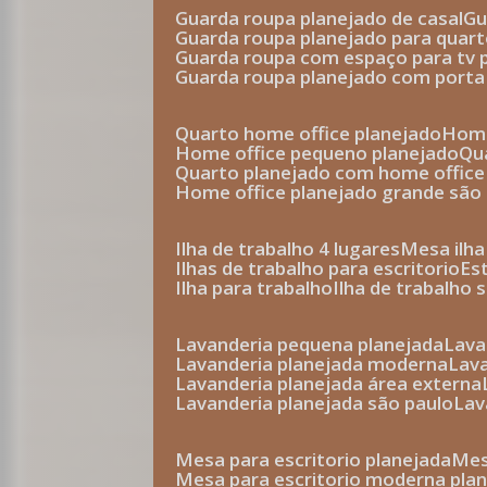
guarda roupa planejado de casal
g
guarda roupa planejado para quar
guarda roupa com espaço para tv 
guarda roupa planejado com porta
quarto home office planejado
hom
home office pequeno planejado
q
quarto planejado com home office
home office planejado grande são
ilha de trabalho 4 lugares
mesa ilh
ilhas de trabalho para escritorio
e
ilha para trabalho
ilha de trabalho 
lavanderia pequena planejada
lav
lavanderia planejada moderna
la
lavanderia planejada área externa
lavanderia planejada são paulo
la
mesa para escritorio planejada
m
mesa para escritorio moderna pla