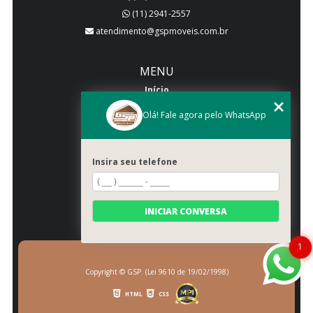
(11) 2941-2557
atendimento@gspmoveis.com.br
MENU
Início
Quem somos
Olá! Fale agora pelo WhatsApp
Produtos
Blog
Insira seu telefone
Galeria
Categorias
Contato
INICIAR CONVERSA
Mapa do site
1
Copyright © GSP. (Lei 9610 de 19/02/1998)
HTML
CSS