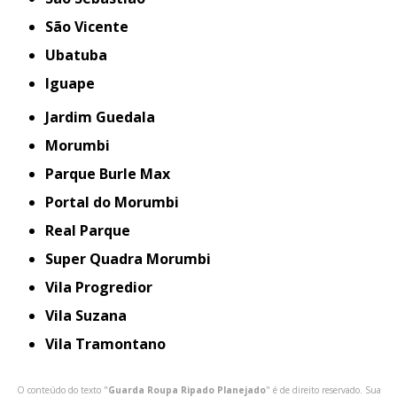
São Vicente
Ubatuba
iguape
Jardim Guedala
Morumbi
Parque Burle Max
Portal do Morumbi
Real Parque
Super Quadra Morumbi
Vila Progredior
Vila Suzana
Vila Tramontano
O conteúdo do texto "
Guarda Roupa Ripado Planejado
" é de direito reservado. Sua