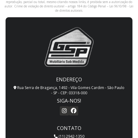
reprodução, parcial ou total, mesmo citando nossos links, é proibida sem a autorização do
autor. Crime de violação de direito autoral – artigo 184 do Código Penal –
Lei 9610/98 - Lei
de direitos autorais
.
ENDEREÇO
Rua Serra de Bragança, 1492 - Vila Gomes Cardim - São Paulo
- SP - CEP: 03318-000
SIGA-NOS!
CONTATO
(11) 2942-1350