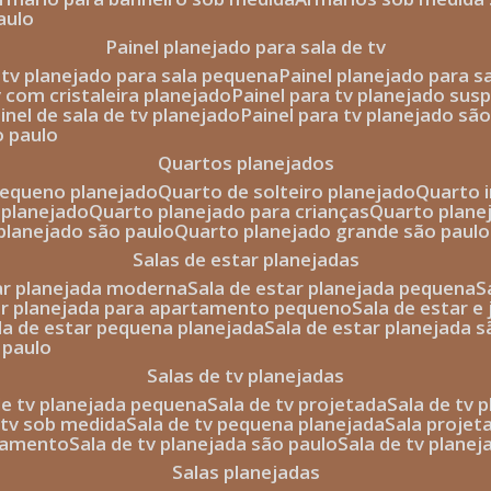
aulo
painel planejado para sala de tv
e tv planejado para sala pequena
painel planejado para s
tv com cristaleira planejado
painel para tv planejado sus
ainel de sala de tv planejado
painel para tv planejado sã
o paulo
quartos planejados
pequeno planejado
quarto de solteiro planejado
quarto 
 planejado
quarto planejado para crianças
quarto plane
 planejado são paulo
quarto planejado grande são paulo
salas de estar planejadas
tar planejada moderna
sala de estar planejada pequena
tar planejada para apartamento pequeno
sala de estar e
ala de estar pequena planejada
sala de estar planejada 
 paulo
salas de tv planejadas
 de tv planejada pequena
sala de tv projetada
sala de tv
e tv sob medida
sala de tv pequena planejada
sala projet
rtamento
sala de tv planejada são paulo
sala de tv plane
salas planejadas