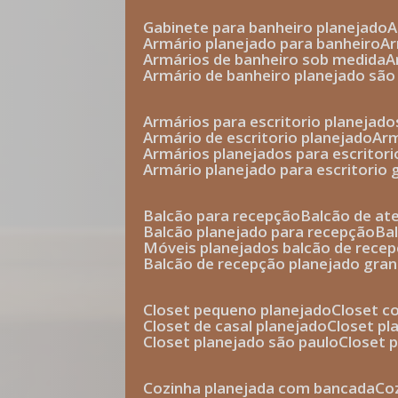
gabinete para banheiro planejado
armário planejado para banheiro
a
armários de banheiro sob medida
armário de banheiro planejado são
armários para escritorio planejado
armário de escritorio planejado
ar
armários planejados para escritori
armário planejado para escritorio
balcão para recepção
balcão de a
balcão planejado para recepção
b
móveis planejados balcão de rece
balcão de recepção planejado gra
closet pequeno planejado
closet 
closet de casal planejado
closet p
closet planejado são paulo
closet
cozinha planejada com bancada
c