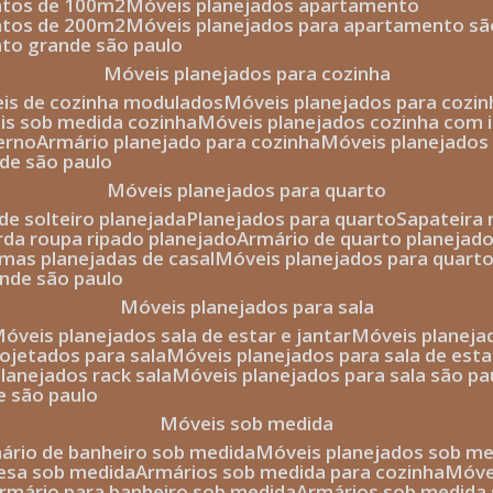
entos de 100m2
móveis planejados apartamento
entos de 200m2
móveis planejados para apartamento sã
nto grande são paulo
móveis planejados para cozinha
eis de cozinha modulados
móveis planejados para cozi
eis sob medida cozinha
móveis planejados cozinha com i
erno
armário planejado para cozinha
móveis planejados
nde são paulo
móveis planejados para quarto
de solteiro planejada
planejados para quarto
sapateira
arda roupa ripado planejado
armário de quarto planejado
amas planejadas de casal
móveis planejados para quart
ande são paulo
móveis planejados para sala
móveis planejados sala de estar e jantar
móveis planej
rojetados para sala
móveis planejados para sala de esta
planejados rack sala
móveis planejados para sala são pa
e são paulo
móveis sob medida
mário de banheiro sob medida
móveis planejados sob m
mesa sob medida
armários sob medida para cozinha
móv
armário para banheiro sob medida
armários sob medida