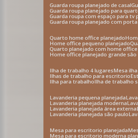
guarda roupa planejado de casal
g
guarda roupa planejado para quar
guarda roupa com espaço para tv 
guarda roupa planejado com porta
quarto home office planejado
hom
home office pequeno planejado
q
quarto planejado com home office
home office planejado grande são
ilha de trabalho 4 lugares
mesa ilh
ilhas de trabalho para escritorio
e
ilha para trabalho
ilha de trabalho 
lavanderia pequena planejada
lav
lavanderia planejada moderna
la
lavanderia planejada área externa
lavanderia planejada são paulo
la
mesa para escritorio planejada
m
mesa para escritorio moderna pla