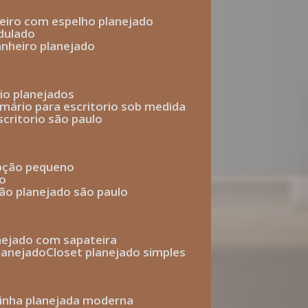
heiro com espelho planejado
dulado
anheiro planejado
rio planejados
armário para escritorio sob medida
scritorio são paulo
epção pequeno
io
ção planejado são paulo
anejado com sapateira
planejado
closet planejado simples
zinha planejada moderna