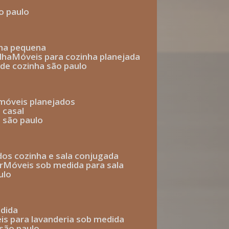
o paulo
nha pequena
lha
móveis para cozinha planejada
 de cozinha são paulo
 móveis planejados
 casal
o são paulo
ados cozinha e sala conjugada
r
móveis sob medida para sala
ulo
edida
eis para lavanderia sob medida
 são paulo