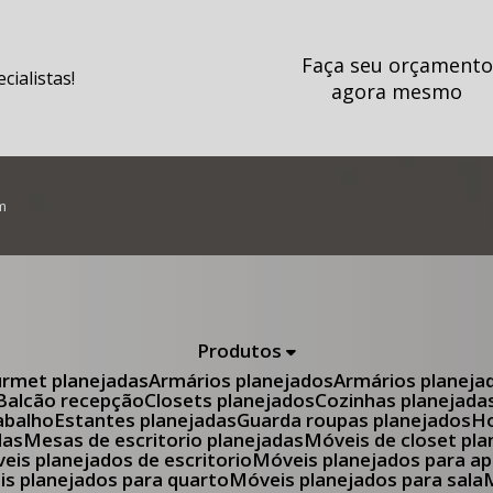
Faça seu orçamento
ialistas!
agora mesmo
m
Produtos
urmet planejadas
Armários planejados
Armários planeja
Balcão recepção
Closets planejados
Cozinhas planejada
abalho
Estantes planejadas
Guarda roupas planejados
das
Mesas de escritorio planejadas
Móveis de closet pl
óveis planejados de escritorio
Móveis planejados para 
eis planejados para quarto
Móveis planejados para sala