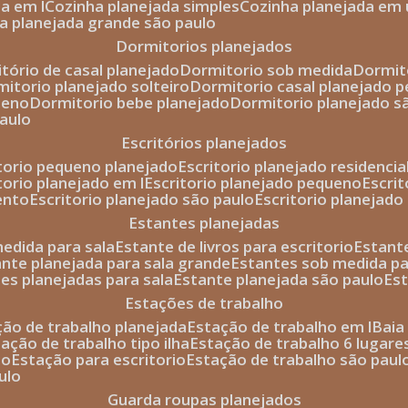
da em l
cozinha planejada simples
cozinha planejada em 
ha planejada grande são paulo
dormitorios planejados
itório de casal planejado
dormitorio sob medida
dormi
rmitorio planejado solteiro
dormitorio casal planejado 
ueno
dormitorio bebe planejado
dormitorio planejado s
paulo
escritórios planejados
itorio pequeno planejado
escritorio planejado residencia
itorio planejado em l
escritorio planejado pequeno
escri
ento
escritorio planejado são paulo
escritorio planejad
estantes planejadas
medida para sala
estante de livros para escritorio
estant
ante planejada para sala grande
estantes sob medida pa
tes planejadas para sala
estante planejada são paulo
es
estações de trabalho
ção de trabalho planejada
estação de trabalho em l
bai
tação de trabalho tipo ilha
estação de trabalho 6 lugare
io
estação para escritorio
estação de trabalho são paul
ulo
guarda roupas planejados