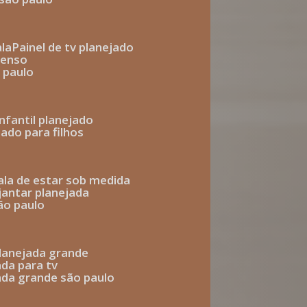
ala
painel de tv planejado
penso
o paulo
infantil planejado
jado para filhos
sala de estar sob medida
 jantar planejada
são paulo
 planejada grande
ada para tv
jada grande são paulo