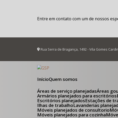
Entre em contato com um de nossos espec
Rua Serra de Bragança, 1492 - Vila Gomes Cardi
Início
Quem somos
Áreas de serviço planejadas
Áreas go
Armários planejados para escritórios
Escritórios planejados
Estações de tr
Ilhas de trabalho
Lavanderias planeja
Móveis planejados de consultorio
M
Móveis planejados para cozinha
Móv