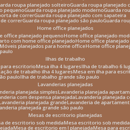
uarda roupa planejado solteiro
guarda roupa planejado 
to pequeno
guarda roupa planejado moderno
guarda ro
porta de correr
guarda roupa planejado com sapateira
 de correr
guarda roupa planejado são paulo
guarda ro
home office planejados
e office planejado pequeno
home office planejado mo
uarto com home office planejado
home office planejad
móveis planejados para home office
home office plane
 paulo
ilhas de trabalho
a para escritorio
mesa ilha 4 lugares
ilha de trabalho 6 l
stação de trabalho ilha 4 lugares
mesa em ilha para escri
são paulo
ilha de trabalho grande são paulo
lavanderias planejadas
anderia planejada simples
lavanderia planejada aparta
vanderia com despensa planejada
lavanderia planejada 
lavanderia planejada grande
lavanderia de apartament
vanderia planejada grande são paulo
mesas de escritorio planejadas
esa de escritorio sob medida
mesa escritorio sob medida
nejada
mesa de escritorio em l planejada
mesa para esc