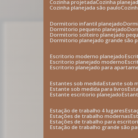
cozinha projetada
cozinha planeja
cozinha planejada são paulo
cozin
dormitorio infantil planejado
dorm
dormitorio pequeno planejado
do
dormitorio solteiro planejado peq
dormitorio planejado grande são 
escritorio moderno planejado
escr
escritorio planejado moderno
escr
escritorio planejado para apartam
estantes sob medida
estante sob 
estante sob medida para livros
est
estante escritorio planejado
estan
estação de trabalho 4 lugares
esta
estações de trabalho modernas
es
estações de trabalho para escritor
estação de trabalho grande são pa