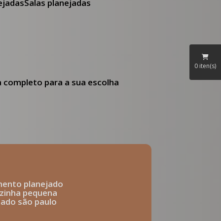
nejadas
Salas planejadas
0
iten(s)
ia completo para a sua escolha
mento planejado
ozinha pequena
ejado são paulo