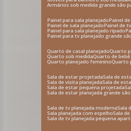
armários sob medida grande são p
painel para sala planejado
painel d
painel de sala planejado
painel de 
painel para sala planejado ripado
p
painel para tv planejado grande sã
quarto de casal planejado
quarto 
quarto sob medida
quarto de bebê
quarto planejado feminino
quarto
sala de estar projetada
sala de es
sala de visita planejada
sala de es
sala de estar pequena projetada
s
sala de estar planejada grande são
sala de tv planejada moderna
sala
sala planejada com espelho
sala d
sala de tv planejada pequena apa