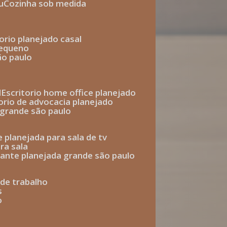
u
cozinha sob medida
torio planejado casal
pequeno
ão paulo
l
escritorio home office planejado
torio de advocacia planejado
o grande são paulo
e planejada para sala de tv
ra sala
tante planejada grande são paulo
a de trabalho
s
o