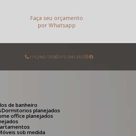
Faça seu orçamento
por Whatsapp
(11) 2942-1350
(11) 2941-2557
dos de banheiro
s
Dormitorios planejados
Home office planejados
anejados
apartamentos
Móveis sob medida