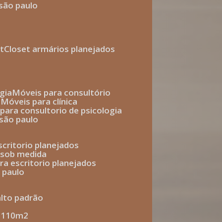
 são paulo
t
closet armários planejados
gia
móveis para consultório
o
móveis para clínica
s para consultorio de psicologia
 são paulo
escritorio planejados
o sob medida
ara escritorio planejados
o paulo
alto padrão
e 110m2