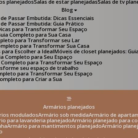
tos planejados
Salas de estar planejadas
Salas de tv pla
Blog
 de Passar Embutida: Dicas Essenciais
 de Passar Embutida: Guia Prático
 Dicas para Transformar Seu Espaço
 Guia Completo para Sua Casa
pleto para Transformar seu Lar
Completo para Transformar Sua Casa
s para Escolher a Ideal
Móveis de closet planejados: Gu
Guia Completo para Seu Espaço
uia Completo para Transformar Seu Espaço
ansforme seu espaço de trabalho
ompleto para Transformar Seu Espaço
ompleto para Criar a Sua
armários planejados
ários modulados
armário sob medida
armário de aparta
rio para lavanderia planejado
armário planejado para c
nha
armário para mantimentos planejado
armário plan
o