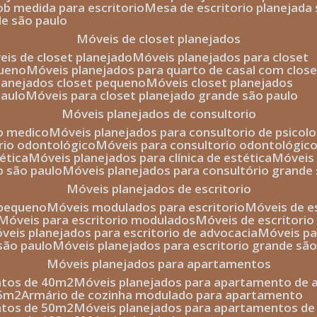
sob medida para escritorio
mesa de escritorio planejada
de são paulo
móveis de closet planejados
veis de closet planejado
móveis planejados para closet
queno
móveis planejados para quarto de casal com close
planejados closet pequeno
móveis closet planejados
paulo
móveis para closet planejado grande são paulo
móveis planejados de consultorio
io medico
móveis planejados para consultorio de psicolo
orio odontológico
móveis para consultorio odontológic
tética
móveis planejados para clínica de estética
móvei
o são paulo
móveis planejados para consultório grande
móveis planejados de escritorio
o pequeno
móveis modulados para escritorio
móveis de 
móveis para escritorio modulados
móveis de escritori
móveis planejados para escritorio de advocacia
móveis p
 são paulo
móveis planejados para escritorio grande sã
móveis planejados para apartamentos
ntos de 40m2
móveis planejados para apartamento de 
35m2
armário de cozinha modulado para apartamento
ntos de 50m2
móveis planejados para apartamentos d