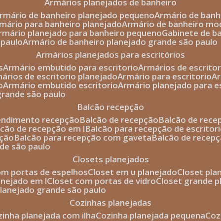
armários planejados de banheiro
armário de banheiro planejado pequeno
armário de ban
rmário para banheiro planejado
armário de banheiro mo
armário planejado para banheiro pequeno
gabinete de b
 paulo
armário de banheiro planejado grande são paulo
armários planejados para escritórios
s
armário embutido para escritorio
armários de escrito
mários de escritorio planejado
armário para escritorio
o
armário embutido escritorio
armário planejado para e
 grande são paulo
balcão recepção
tendimento recepção
balcão de recepção
balcão de rec
alcão de recepção em l
balcão para recepção de escritor
pção
balcão para recepção com gaveta
balcão de recep
nde são paulo
closets planejados
com portas de espelhos
closet em u planejado
closet pl
lanejado em l
closet com portas de vidro
closet grande 
 planejado grande são paulo
cozinhas planejadas
ozinha planejada com ilha
cozinha planejada pequena
co