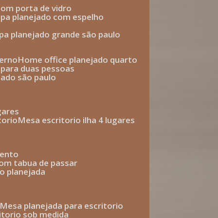
com porta de vidro
upa planejado com espelho
upa planejado grande são paulo
derno
home office planejado quarto
o para duas pessoas
jado são paulo
ugares
torio
mesa escritorio ilha 4 lugares
mento
com tabua de passar
o planejada
mesa planejada para escritorio
ritorio sob medida