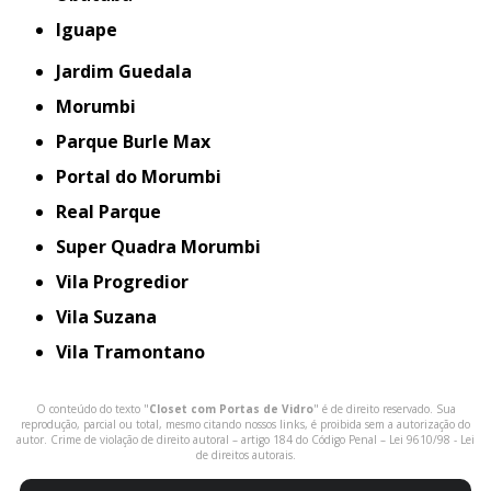
iguape
Jardim Guedala
Morumbi
Parque Burle Max
Portal do Morumbi
Real Parque
Super Quadra Morumbi
Vila Progredior
Vila Suzana
Vila Tramontano
O conteúdo do texto "
Closet com Portas de Vidro
" é de direito reservado. Sua
reprodução, parcial ou total, mesmo citando nossos links, é proibida sem a autorização do
autor. Crime de violação de direito autoral – artigo 184 do Código Penal –
Lei 9610/98 - Lei
de direitos autorais
.