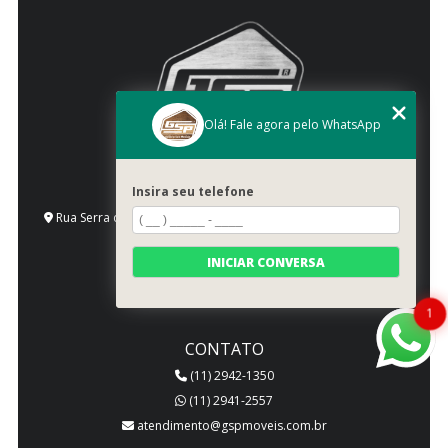
Olá! Fale agora pelo WhatsApp
ENDEREÇO
Insira seu telefone
Rua Serra de Bragança, 1492 - Vila Gomes Cardim - São Paulo
- SP - CEP: 03318-000
SIGA-NOS!
INICIAR CONVERSA
1
CONTATO
(11) 2942-1350
(11) 2941-2557
atendimento@gspmoveis.com.br