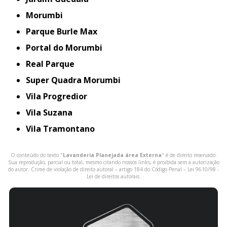
Morumbi
Parque Burle Max
Portal do Morumbi
Real Parque
Super Quadra Morumbi
Vila Progredior
Vila Suzana
Vila Tramontano
O conteúdo do texto "
Lavanderia Planejada área Externa
" é de direito reservado.
Sua reprodução, parcial ou total, mesmo citando nossos links, é proibida sem a autorização
do autor. Crime de violação de direito autoral – artigo 184 do Código Penal –
Lei 9610/98 -
Lei de direitos autorais
.