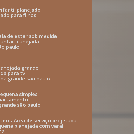
infantil planejado
jado para filhos
sala de estar sob medida
 jantar planejada
são paulo
 planejada grande
ada para tv
jada grande são paulo
 pequena simples
 apartamento
 grande são paulo
xterna
área de serviço projetada
equena planejada com varal
na