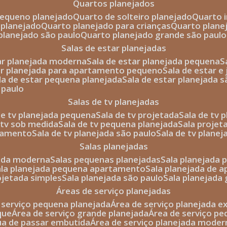
quartos planejados
pequeno planejado
quarto de solteiro planejado
quarto 
 planejado
quarto planejado para crianças
quarto plane
 planejado são paulo
quarto planejado grande são paulo
salas de estar planejadas
tar planejada moderna
sala de estar planejada pequena
tar planejada para apartamento pequeno
sala de estar e
ala de estar pequena planejada
sala de estar planejada 
 paulo
salas de tv planejadas
 de tv planejada pequena
sala de tv projetada
sala de tv
e tv sob medida
sala de tv pequena planejada
sala projet
rtamento
sala de tv planejada são paulo
sala de tv plane
salas planejadas
jada moderna
salas pequenas planejadas
sala planejada
sala planejada pequena apartamento
sala planejada de
rojetada simples
sala planejada são paulo
sala planejada
áreas de serviço planejadas
e serviço pequena planejada
área de serviço planejada e
que
área de serviço grande planejada
área de serviço p
bua de passar embutida
área de serviço planejada moder