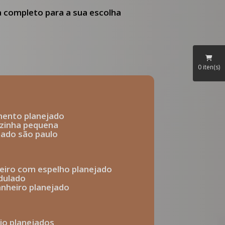
ia completo para a sua escolha
0
iten(s)
mento planejado
ozinha pequena
ejado são paulo
heiro com espelho planejado
dulado
anheiro planejado
rio planejados