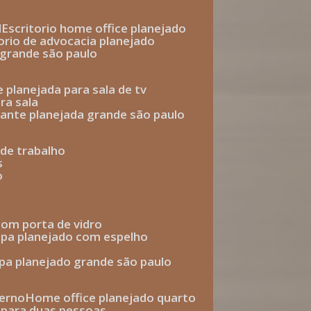
l
escritorio home office planejado
torio de advocacia planejado
o grande são paulo
e planejada para sala de tv
ra sala
tante planejada grande são paulo
a de trabalho
s
o
com porta de vidro
upa planejado com espelho
upa planejado grande são paulo
derno
home office planejado quarto
o para duas pessoas