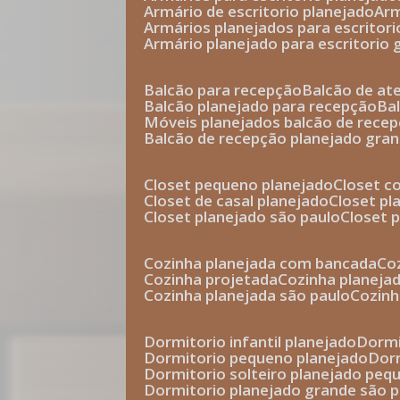
armário de escritorio planejado
ar
armários planejados para escritori
armário planejado para escritorio
balcão para recepção
balcão de a
balcão planejado para recepção
b
móveis planejados balcão de rece
balcão de recepção planejado gra
closet pequeno planejado
closet 
closet de casal planejado
closet p
closet planejado são paulo
closet
cozinha planejada com bancada
c
cozinha projetada
cozinha planeja
cozinha planejada são paulo
cozin
dormitorio infantil planejado
dorm
dormitorio pequeno planejado
do
dormitorio solteiro planejado peq
dormitorio planejado grande são 