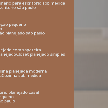
armário para escritorio sob medida
scritorio são paulo
epção pequeno
io
ção planejado são paulo
anejado com sapateira
planejado
closet planejado simples
zinha planejada moderna
u
cozinha sob medida
torio planejado casal
pequeno
ão paulo