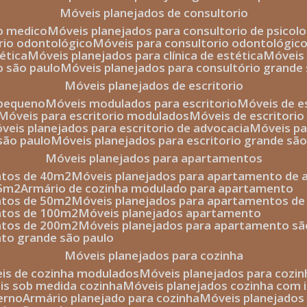
móveis planejados de consultorio
io medico
móveis planejados para consultorio de psicolo
orio odontológico
móveis para consultorio odontológic
tética
móveis planejados para clínica de estética
móvei
o são paulo
móveis planejados para consultório grande
móveis planejados de escritorio
o pequeno
móveis modulados para escritorio
móveis de 
móveis para escritorio modulados
móveis de escritori
móveis planejados para escritorio de advocacia
móveis p
 são paulo
móveis planejados para escritorio grande sã
móveis planejados para apartamentos
ntos de 40m2
móveis planejados para apartamento de 
35m2
armário de cozinha modulado para apartamento
ntos de 50m2
móveis planejados para apartamentos d
entos de 100m2
móveis planejados apartamento
entos de 200m2
móveis planejados para apartamento sã
nto grande são paulo
móveis planejados para cozinha
eis de cozinha modulados
móveis planejados para cozi
eis sob medida cozinha
móveis planejados cozinha com i
erno
armário planejado para cozinha
móveis planejados