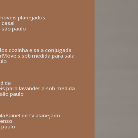
 móveis planejados
 casal
o são paulo
ados cozinha e sala conjugada
r
móveis sob medida para sala
ulo
edida
eis para lavanderia sob medida
 são paulo
ala
painel de tv planejado
penso
o paulo