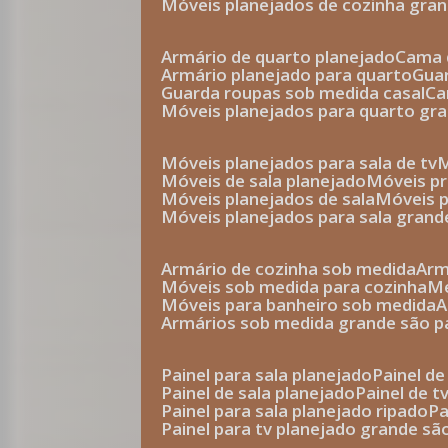
móveis planejados de cozinha gra
armário de quarto planejado
cama 
armário planejado para quarto
gu
guarda roupas sob medida casal
c
móveis planejados para quarto gr
móveis planejados para sala de tv
móveis de sala planejado
móveis p
móveis planejados de sala
móveis 
móveis planejados para sala grand
armário de cozinha sob medida
ar
móveis sob medida para cozinha
móveis para banheiro sob medida
armários sob medida grande são p
painel para sala planejado
painel d
painel de sala planejado
painel de 
painel para sala planejado ripado
p
painel para tv planejado grande sã