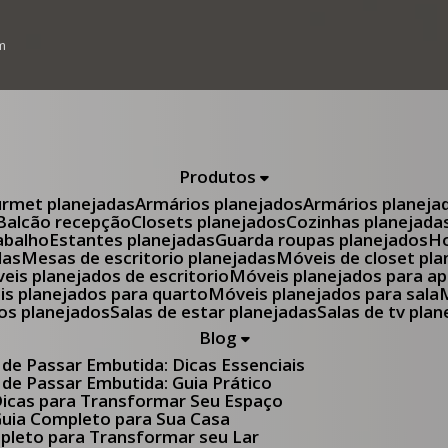
m
Produtos
urmet planejadas
Armários planejados
Armários planeja
Balcão recepção
Closets planejados
Cozinhas planejada
abalho
Estantes planejadas
Guarda roupas planejados
das
Mesas de escritorio planejadas
Móveis de closet pl
óveis planejados de escritorio
Móveis planejados para 
eis planejados para quarto
Móveis planejados para sala
tos planejados
Salas de estar planejadas
Salas de tv pla
Blog
 de Passar Embutida: Dicas Essenciais
 de Passar Embutida: Guia Prático
 Dicas para Transformar Seu Espaço
 Guia Completo para Sua Casa
pleto para Transformar seu Lar