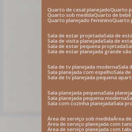
quarto de casal planejado
quarto 
quarto sob medida
quarto de bebê
quarto planejado feminino
quarto
sala de estar projetada
sala de es
sala de visita planejada
sala de es
sala de estar pequena projetada
s
sala de estar planejada grande são
sala de tv planejada moderna
sala
sala planejada com espelho
sala d
sala de tv planejada pequena apa
sala planejada pequena
sala plane
sala planejada pequena moderna
sala com cozinha planejada
sala p
área de serviço sob medida
área d
área de serviço planejada com tan
área de serviço planejada com ta