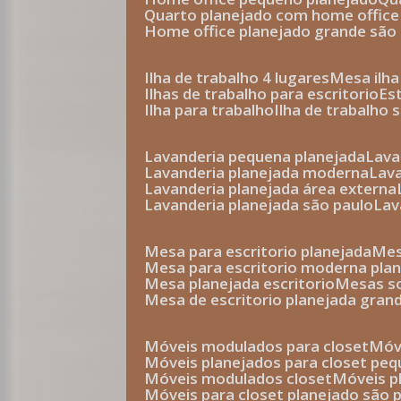
quarto planejado com home office
home office planejado grande são
ilha de trabalho 4 lugares
mesa ilh
ilhas de trabalho para escritorio
e
ilha para trabalho
ilha de trabalho 
lavanderia pequena planejada
lav
lavanderia planejada moderna
la
lavanderia planejada área externa
lavanderia planejada são paulo
la
mesa para escritorio planejada
m
mesa para escritorio moderna pla
mesa planejada escritorio
mesas 
mesa de escritorio planejada gran
móveis modulados para closet
mó
móveis planejados para closet pe
móveis modulados closet
móveis 
móveis para closet planejado são 