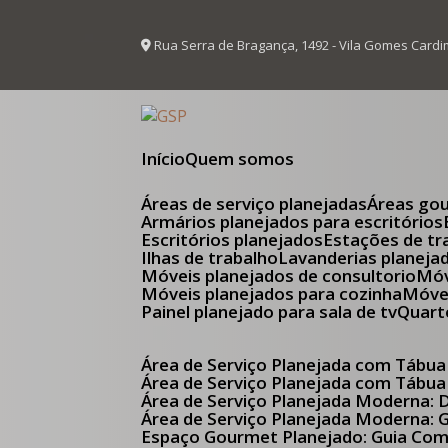
Rua Serra de Bragança, 1492 - Vila Gomes Cardi
Início
Quem somos
Áreas de serviço planejadas
Áreas go
Armários planejados para escritórios
Escritórios planejados
Estações de tr
Ilhas de trabalho
Lavanderias planeja
Móveis planejados de consultorio
M
Móveis planejados para cozinha
Móv
Painel planejado para sala de tv
Quar
Área de Serviço Planejada com Tábua
Área de Serviço Planejada com Tábua
Área de Serviço Planejada Moderna:
Área de Serviço Planejada Moderna:
Espaço Gourmet Planejado: Guia Com