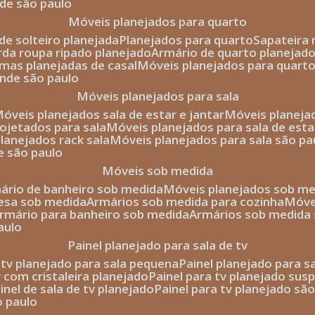
nde são paulo
móveis planejados para quarto
de solteiro planejada
planejados para quarto
sapateira
arda roupa ripado planejado
armário de quarto planejado
amas planejadas de casal
móveis planejados para quart
ande são paulo
móveis planejados para sala
móveis planejados sala de estar e jantar
móveis planej
rojetados para sala
móveis planejados para sala de esta
planejados rack sala
móveis planejados para sala são pa
e são paulo
móveis sob medida
mário de banheiro sob medida
móveis planejados sob m
mesa sob medida
armários sob medida para cozinha
móv
armário para banheiro sob medida
armários sob medida
aulo
painel planejado para sala de tv
e tv planejado para sala pequena
painel planejado para s
tv com cristaleira planejado
painel para tv planejado sus
ainel de sala de tv planejado
painel para tv planejado sã
o paulo