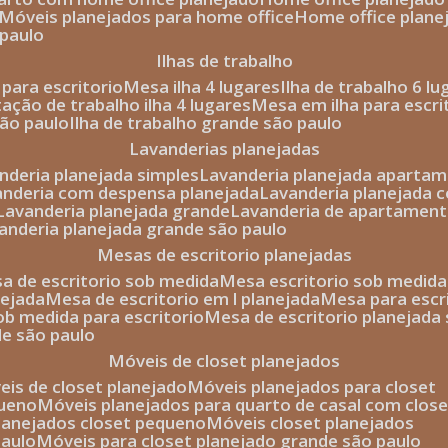
móveis planejados para home office
home office plane
 paulo
ilhas de trabalho
a para escritorio
mesa ilha 4 lugares
ilha de trabalho 6 l
stação de trabalho ilha 4 lugares
mesa em ilha para escri
são paulo
ilha de trabalho grande são paulo
lavanderias planejadas
anderia planejada simples
lavanderia planejada aparta
vanderia com despensa planejada
lavanderia planejada 
lavanderia planejada grande
lavanderia de apartament
vanderia planejada grande são paulo
mesas de escritorio planejadas
esa de escritorio sob medida
mesa escritorio sob medida
nejada
mesa de escritorio em l planejada
mesa para esc
sob medida para escritorio
mesa de escritorio planejada
de são paulo
móveis de closet planejados
veis de closet planejado
móveis planejados para closet
queno
móveis planejados para quarto de casal com close
planejados closet pequeno
móveis closet planejados
paulo
móveis para closet planejado grande são paulo