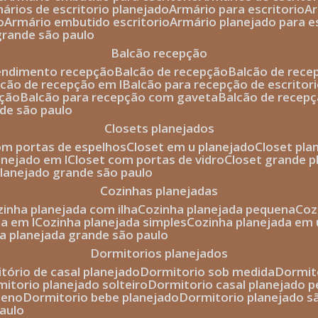
mários de escritorio planejado
armário para escritorio
o
armário embutido escritorio
armário planejado para e
 grande são paulo
balcão recepção
tendimento recepção
balcão de recepção
balcão de rec
alcão de recepção em l
balcão para recepção de escritor
pção
balcão para recepção com gaveta
balcão de recep
nde são paulo
closets planejados
com portas de espelhos
closet em u planejado
closet pl
lanejado em l
closet com portas de vidro
closet grande 
 planejado grande são paulo
cozinhas planejadas
ozinha planejada com ilha
cozinha planejada pequena
co
da em l
cozinha planejada simples
cozinha planejada em 
ha planejada grande são paulo
dormitorios planejados
itório de casal planejado
dormitorio sob medida
dormi
rmitorio planejado solteiro
dormitorio casal planejado 
ueno
dormitorio bebe planejado
dormitorio planejado s
paulo