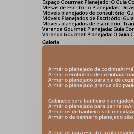
Espaço Gourmet Planejado: O Guia 
Mesas de Escritório Planejadas: Dica
Móveis planejados de consultório: 
Móveis Planejados de Escritório: G
Móveis planejados de escritório: Tr
Varanda Gourmet Planejada: Guia C
Varanda Gourmet Planejada: O Guia C
Galeria
armário planejado de cozinha
arm
armário embutido de cozinha
armá
armário planejado para pia de cozi
armário planejado grande são paul
gabinete para banheiro planejado
armário planejado para banheiro
a
armários de banheiro sob medida
armário de banheiro planejado são
armários para escritorio planejado