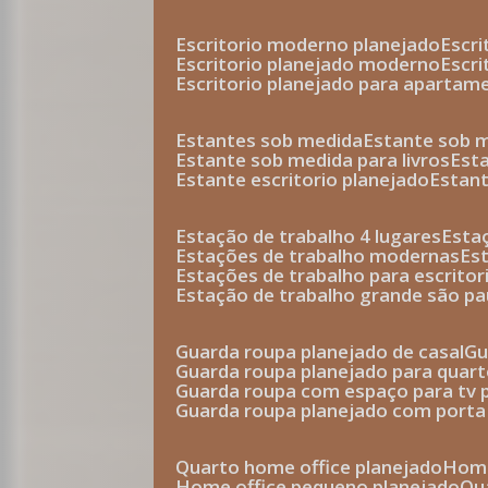
escritorio moderno planejado
escr
escritorio planejado moderno
escr
escritorio planejado para apartam
estantes sob medida
estante sob 
estante sob medida para livros
est
estante escritorio planejado
estan
estação de trabalho 4 lugares
esta
estações de trabalho modernas
es
estações de trabalho para escritor
estação de trabalho grande são pa
guarda roupa planejado de casal
g
guarda roupa planejado para quar
guarda roupa com espaço para tv 
guarda roupa planejado com porta
quarto home office planejado
hom
home office pequeno planejado
q