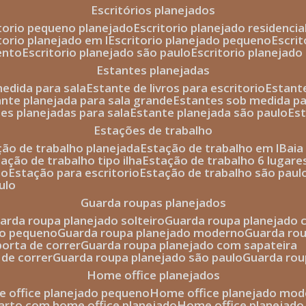
escritórios planejados
itorio pequeno planejado
escritorio planejado residencia
itorio planejado em l
escritorio planejado pequeno
escri
ento
escritorio planejado são paulo
escritorio planejad
estantes planejadas
medida para sala
estante de livros para escritorio
estant
ante planejada para sala grande
estantes sob medida pa
tes planejadas para sala
estante planejada são paulo
es
estações de trabalho
ção de trabalho planejada
estação de trabalho em l
bai
tação de trabalho tipo ilha
estação de trabalho 6 lugare
io
estação para escritorio
estação de trabalho são paul
ulo
guarda roupas planejados
uarda roupa planejado solteiro
guarda roupa planejado 
to pequeno
guarda roupa planejado moderno
guarda ro
porta de correr
guarda roupa planejado com sapateira
 de correr
guarda roupa planejado são paulo
guarda ro
home office planejados
e office planejado pequeno
home office planejado mo
uarto com home office planejado
home office planejad