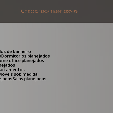
(11) 2942-1350
(11) 2941-2557
dos de banheiro
s
Dormitorios planejados
Home office planejados
anejados
apartamentos
Móveis sob medida
nejadas
Salas planejadas