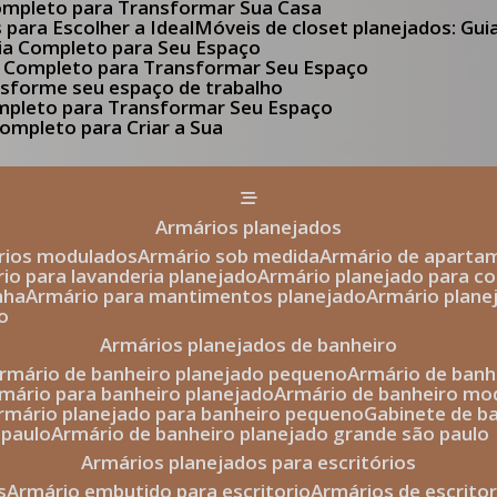
Completo para Transformar Sua Casa
s para Escolher a Ideal
Móveis de closet planejados: Gu
Guia Completo para Seu Espaço
uia Completo para Transformar Seu Espaço
ansforme seu espaço de trabalho
ompleto para Transformar Seu Espaço
ompleto para Criar a Sua
armários planejados
ários modulados
armário sob medida
armário de aparta
rio para lavanderia planejado
armário planejado para c
nha
armário para mantimentos planejado
armário plan
o
armários planejados de banheiro
armário de banheiro planejado pequeno
armário de ban
rmário para banheiro planejado
armário de banheiro mo
armário planejado para banheiro pequeno
gabinete de b
 paulo
armário de banheiro planejado grande são paulo
armários planejados para escritórios
s
armário embutido para escritorio
armários de escrito