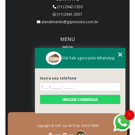
(11) 2942-1350
(11) 2941-2557
atendimento@gspmoveis.com.br
MENU
Início
Quem somos
Olá! Fale agora pelo WhatsApp
Produtos
Blog
Insira seu telefone
Galeria
Categorias
Contato
INICIAR CONVERSA
Mapa do site
1
Copyright © GSP. (Lei 9610 de 19/02/1998)