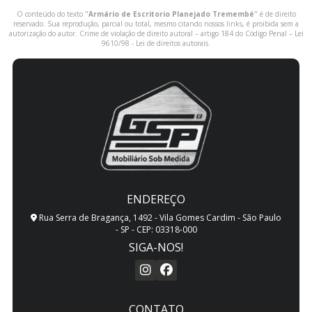
O conteúdo do texto "
Armário de Escritorio Planejado Tremembé
" é de direito
reservado. Sua reprodução, parcial ou total, mesmo citando nossos links, é proibida sem a
autorização do autor. Crime de violação de direito autoral – artigo 184 do Código Penal –
Lei
9610/98 - Lei de direitos autorais
.
ENDEREÇO
Rua Serra de Bragança, 1492 - Vila Gomes Cardim - São Paulo
- SP - CEP: 03318-000
SIGA-NOS!
CONTATO