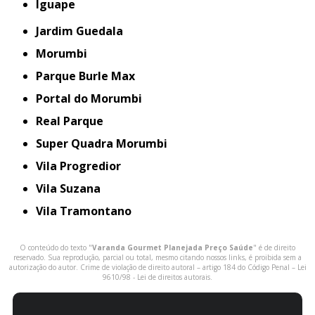
iguape
Jardim Guedala
Morumbi
Parque Burle Max
Portal do Morumbi
Real Parque
Super Quadra Morumbi
Vila Progredior
Vila Suzana
Vila Tramontano
O conteúdo do texto "
Varanda Gourmet Planejada Preço Saúde
" é de direito
reservado. Sua reprodução, parcial ou total, mesmo citando nossos links, é proibida sem a
autorização do autor. Crime de violação de direito autoral – artigo 184 do Código Penal –
Lei
9610/98 - Lei de direitos autorais
.