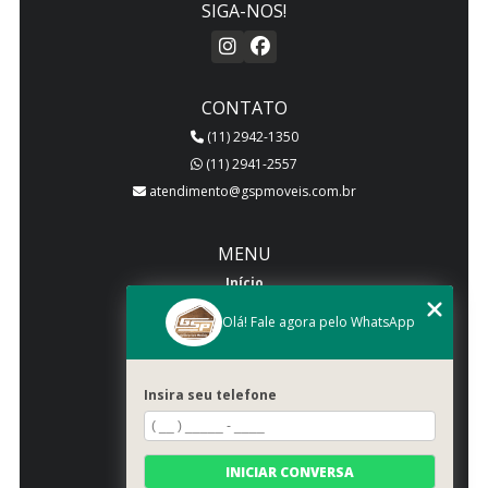
SIGA-NOS!
CONTATO
(11) 2942-1350
(11) 2941-2557
atendimento@gspmoveis.com.br
MENU
Início
Quem somos
Olá! Fale agora pelo WhatsApp
Produtos
Blog
Insira seu telefone
Galeria
Categorias
Contato
INICIAR CONVERSA
Mapa do site