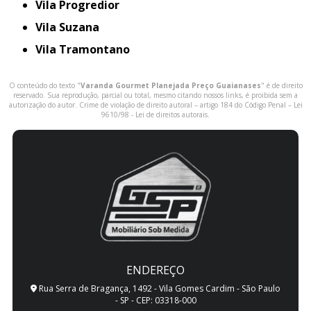
Vila Progredior
Vila Suzana
Vila Tramontano
O conteúdo do texto "
Varanda Gourmet Planejada Preço Guaianases
" é de direito
reservado. Sua reprodução, parcial ou total, mesmo citando nossos links, é proibida sem a
autorização do autor. Crime de violação de direito autoral – artigo 184 do Código Penal –
Lei
9610/98 - Lei de direitos autorais
.
ENDEREÇO
Rua Serra de Bragança, 1492 - Vila Gomes Cardim - São Paulo
- SP - CEP: 03318-000