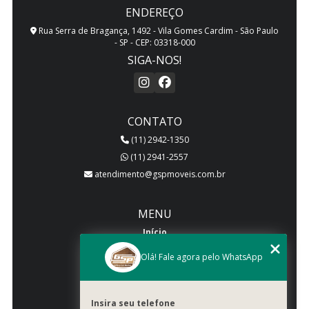
ENDEREÇO
Rua Serra de Bragança, 1492 - Vila Gomes Cardim - São Paulo
- SP - CEP: 03318-000
SIGA-NOS!
CONTATO
(11) 2942-1350
(11) 2941-2557
atendimento@gspmoveis.com.br
MENU
Início
Quem somos
Olá! Fale agora pelo WhatsApp
Produtos
Blog
Insira seu telefone
Galeria