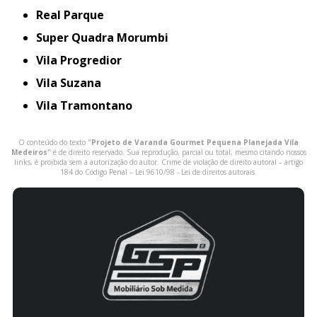
Real Parque
Super Quadra Morumbi
Vila Progredior
Vila Suzana
Vila Tramontano
O conteúdo do texto "
Projeto de Varanda Gourmet Pequena Planejada Vila
Medeiros
" é de direito reservado. Sua reprodução, parcial ou total, mesmo citando nossos
links, é proibida sem a autorização do autor. Crime de violação de direito autoral – artigo
184 do Código Penal –
Lei 9610/98 - Lei de direitos autorais
.