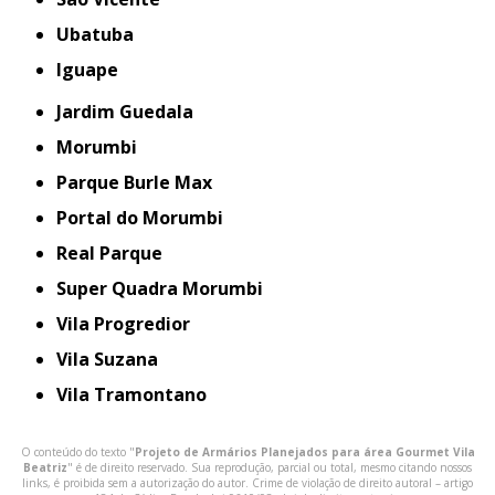
Ubatuba
iguape
Jardim Guedala
Morumbi
Parque Burle Max
Portal do Morumbi
Real Parque
Super Quadra Morumbi
Vila Progredior
Vila Suzana
Vila Tramontano
O conteúdo do texto "
Projeto de Armários Planejados para área Gourmet Vila
Beatriz
" é de direito reservado. Sua reprodução, parcial ou total, mesmo citando nossos
links, é proibida sem a autorização do autor. Crime de violação de direito autoral – artigo