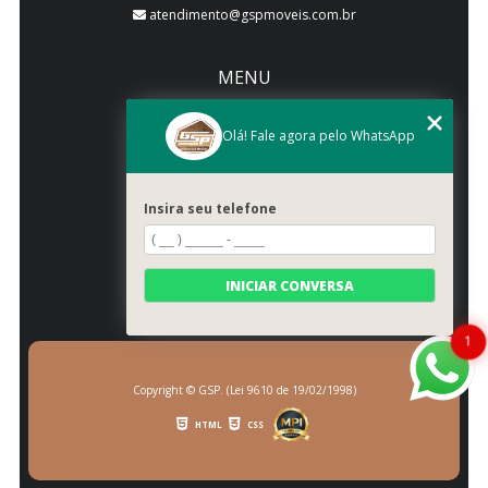
atendimento@gspmoveis.com.br
MENU
Início
Quem somos
Olá! Fale agora pelo WhatsApp
Produtos
Blog
Insira seu telefone
Galeria
Categorias
Contato
INICIAR CONVERSA
Mapa do site
1
Copyright © GSP. (Lei 9610 de 19/02/1998)
HTML
CSS