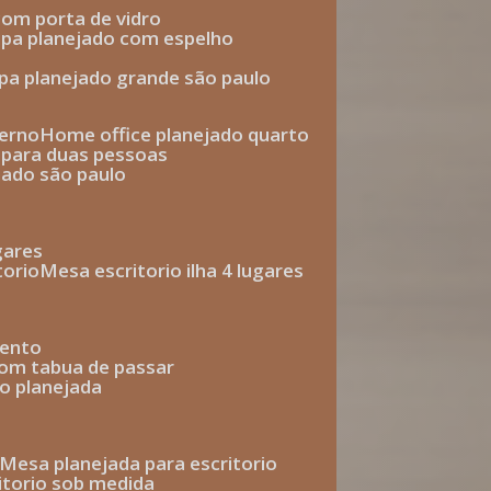
com porta de vidro
upa planejado com espelho
upa planejado grande são paulo
derno
home office planejado quarto
o para duas pessoas
jado são paulo
ugares
torio
mesa escritorio ilha 4 lugares
mento
com tabua de passar
o planejada
mesa planejada para escritorio
ritorio sob medida