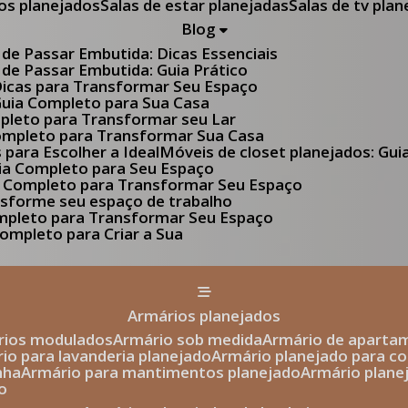
tos planejados
Salas de estar planejadas
Salas de tv pla
Blog
 de Passar Embutida: Dicas Essenciais
 de Passar Embutida: Guia Prático
 Dicas para Transformar Seu Espaço
 Guia Completo para Sua Casa
pleto para Transformar seu Lar
Completo para Transformar Sua Casa
s para Escolher a Ideal
Móveis de closet planejados: Gu
Guia Completo para Seu Espaço
uia Completo para Transformar Seu Espaço
ansforme seu espaço de trabalho
ompleto para Transformar Seu Espaço
ompleto para Criar a Sua
armários planejados
ários modulados
armário sob medida
armário de aparta
rio para lavanderia planejado
armário planejado para c
nha
armário para mantimentos planejado
armário plan
o