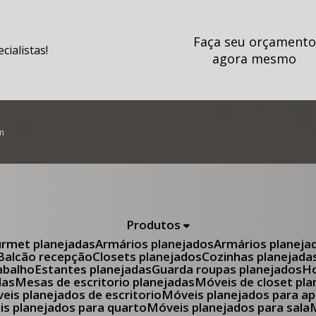
Faça seu orçamento
ialistas!
agora mesmo
m
Produtos
urmet planejadas
Armários planejados
Armários planeja
Balcão recepção
Closets planejados
Cozinhas planejada
abalho
Estantes planejadas
Guarda roupas planejados
das
Mesas de escritorio planejadas
Móveis de closet pl
óveis planejados de escritorio
Móveis planejados para 
eis planejados para quarto
Móveis planejados para sala