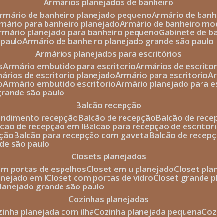
armários planejados de banheiro
armário de banheiro planejado pequeno
armário de ban
rmário para banheiro planejado
armário de banheiro mo
armário planejado para banheiro pequeno
gabinete de b
 paulo
armário de banheiro planejado grande são paulo
armários planejados para escritórios
s
armário embutido para escritorio
armários de escrito
mários de escritorio planejado
armário para escritorio
o
armário embutido escritorio
armário planejado para e
 grande são paulo
balcão recepção
tendimento recepção
balcão de recepção
balcão de rec
alcão de recepção em l
balcão para recepção de escritor
pção
balcão para recepção com gaveta
balcão de recep
nde são paulo
closets planejados
com portas de espelhos
closet em u planejado
closet pl
lanejado em l
closet com portas de vidro
closet grande 
 planejado grande são paulo
cozinhas planejadas
ozinha planejada com ilha
cozinha planejada pequena
co