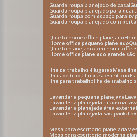
guarda roupa planejado de casal
g
guarda roupa planejado para quar
guarda roupa com espaço para tv 
guarda roupa planejado com porta
quarto home office planejado
hom
home office pequeno planejado
q
quarto planejado com home office
home office planejado grande são
ilha de trabalho 4 lugares
mesa ilh
ilhas de trabalho para escritorio
e
ilha para trabalho
ilha de trabalho 
lavanderia pequena planejada
lav
lavanderia planejada moderna
la
lavanderia planejada área externa
lavanderia planejada são paulo
la
mesa para escritorio planejada
m
mesa para escritorio moderna pla