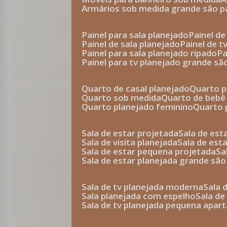
armários sob medida grande são p
painel para sala planejado
painel d
painel de sala planejado
painel de 
painel para sala planejado ripado
p
painel para tv planejado grande sã
quarto de casal planejado
quarto 
quarto sob medida
quarto de bebê
quarto planejado feminino
quarto
sala de estar projetada
sala de es
sala de visita planejada
sala de es
sala de estar pequena projetada
s
sala de estar planejada grande são
sala de tv planejada moderna
sala
sala planejada com espelho
sala d
sala de tv planejada pequena apa