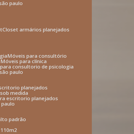
 são paulo
t
closet armários planejados
gia
móveis para consultório
o
móveis para clínica
s para consultorio de psicologia
 são paulo
escritorio planejados
o sob medida
ara escritorio planejados
o paulo
alto padrão
e 110m2