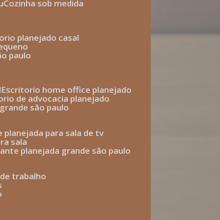
u
cozinha sob medida
torio planejado casal
pequeno
ão paulo
l
escritorio home office planejado
torio de advocacia planejado
o grande são paulo
e planejada para sala de tv
ra sala
tante planejada grande são paulo
a de trabalho
s
o