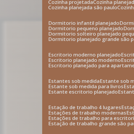
cozinha projetada
cozinha planeja
cozinha planejada são paulo
cozin
dormitorio infantil planejado
dorm
dormitorio pequeno planejado
do
dormitorio solteiro planejado peq
dormitorio planejado grande são 
escritorio moderno planejado
escr
escritorio planejado moderno
escr
escritorio planejado para apartam
estantes sob medida
estante sob 
estante sob medida para livros
est
estante escritorio planejado
estan
estação de trabalho 4 lugares
esta
estações de trabalho modernas
es
estações de trabalho para escritor
estação de trabalho grande são pa