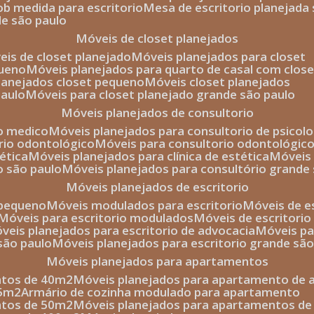
sob medida para escritorio
mesa de escritorio planejada
de são paulo
móveis de closet planejados
veis de closet planejado
móveis planejados para closet
queno
móveis planejados para quarto de casal com close
planejados closet pequeno
móveis closet planejados
paulo
móveis para closet planejado grande são paulo
móveis planejados de consultorio
io medico
móveis planejados para consultorio de psicolo
orio odontológico
móveis para consultorio odontológic
tética
móveis planejados para clínica de estética
móvei
o são paulo
móveis planejados para consultório grande
móveis planejados de escritorio
o pequeno
móveis modulados para escritorio
móveis de 
móveis para escritorio modulados
móveis de escritori
móveis planejados para escritorio de advocacia
móveis p
 são paulo
móveis planejados para escritorio grande sã
móveis planejados para apartamentos
ntos de 40m2
móveis planejados para apartamento de 
35m2
armário de cozinha modulado para apartamento
ntos de 50m2
móveis planejados para apartamentos d