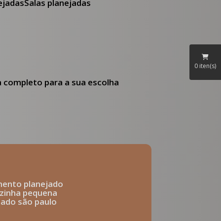
nejadas
Salas planejadas
0
iten(s)
ia completo para a sua escolha
mento planejado
ozinha pequena
ejado são paulo