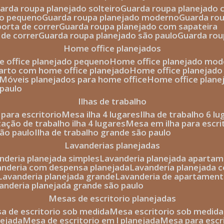
uarda roupa planejado solteiro
guarda roupa planejado 
to pequeno
guarda roupa planejado moderno
guarda ro
porta de correr
guarda roupa planejado com sapateira
 de correr
guarda roupa planejado são paulo
guarda ro
home office planejados
e office planejado pequeno
home office planejado mo
uarto com home office planejado
home office planejad
móveis planejados para home office
home office plane
 paulo
ilhas de trabalho
a para escritorio
mesa ilha 4 lugares
ilha de trabalho 6 l
stação de trabalho ilha 4 lugares
mesa em ilha para escri
são paulo
ilha de trabalho grande são paulo
lavanderias planejadas
anderia planejada simples
lavanderia planejada aparta
vanderia com despensa planejada
lavanderia planejada 
lavanderia planejada grande
lavanderia de apartament
vanderia planejada grande são paulo
mesas de escritorio planejadas
esa de escritorio sob medida
mesa escritorio sob medida
nejada
mesa de escritorio em l planejada
mesa para esc