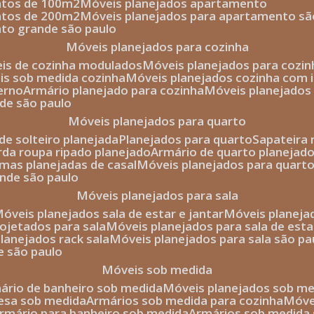
entos de 100m2
móveis planejados apartamento
entos de 200m2
móveis planejados para apartamento sã
nto grande são paulo
móveis planejados para cozinha
eis de cozinha modulados
móveis planejados para cozi
eis sob medida cozinha
móveis planejados cozinha com i
erno
armário planejado para cozinha
móveis planejados
nde são paulo
móveis planejados para quarto
de solteiro planejada
planejados para quarto
sapateira
arda roupa ripado planejado
armário de quarto planejado
amas planejadas de casal
móveis planejados para quart
ande são paulo
móveis planejados para sala
móveis planejados sala de estar e jantar
móveis planej
rojetados para sala
móveis planejados para sala de esta
planejados rack sala
móveis planejados para sala são pa
e são paulo
móveis sob medida
mário de banheiro sob medida
móveis planejados sob m
mesa sob medida
armários sob medida para cozinha
móv
armário para banheiro sob medida
armários sob medida