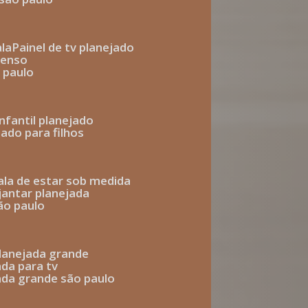
ala
painel de tv planejado
penso
o paulo
infantil planejado
jado para filhos
sala de estar sob medida
 jantar planejada
são paulo
 planejada grande
ada para tv
jada grande são paulo