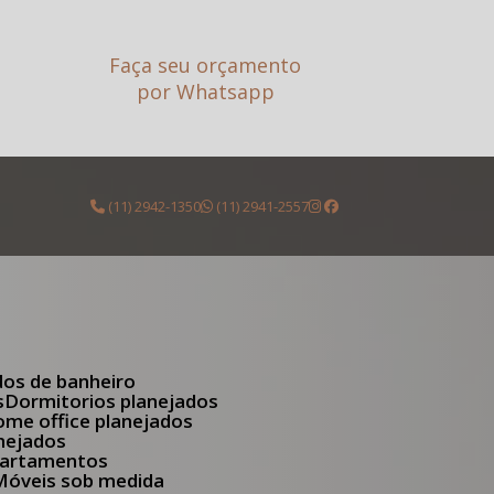
Faça seu orçamento
por Whatsapp
(11) 2942-1350
(11) 2941-2557
dos de banheiro
s
Dormitorios planejados
Home office planejados
anejados
apartamentos
Móveis sob medida