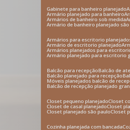
gabinete para banheiro planejado
armário planejado para banheiro
a
armários de banheiro sob medida
armário de banheiro planejado são
armários para escritorio planejado
armário de escritorio planejado
ar
armários planejados para escritori
armário planejado para escritorio
balcão para recepção
balcão de a
balcão planejado para recepção
b
móveis planejados balcão de rece
balcão de recepção planejado gra
closet pequeno planejado
closet 
closet de casal planejado
closet p
closet planejado são paulo
closet
cozinha planejada com bancada
c