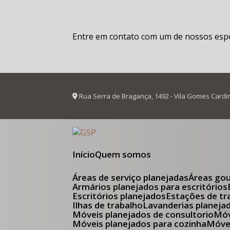
Entre em contato com um de nossos espec
Rua Serra de Bragança, 1492 - Vila Gomes Cardi
Início
Quem somos
Áreas de serviço planejadas
Áreas go
Armários planejados para escritórios
Escritórios planejados
Estações de tr
Ilhas de trabalho
Lavanderias planeja
Móveis planejados de consultorio
M
Móveis planejados para cozinha
Móv