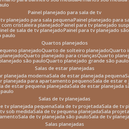
aulo
painel planejado para sala de tv
e tv planejado para sala pequena
painel planejado para s
tv com cristaleira planejado
painel para tv planejado sus
ainel de sala de tv planejado
painel para tv planejado sã
o paulo
quartos planejados
pequeno planejado
quarto de solteiro planejado
quarto 
 planejado
quarto planejado para crianças
quarto plane
 planejado são paulo
quarto planejado grande são paulo
salas de estar planejadas
tar planejada moderna
sala de estar planejada pequena
tar planejada para apartamento pequeno
sala de estar e
ala de estar pequena planejada
sala de estar planejada 
 paulo
salas de tv planejadas
 de tv planejada pequena
sala de tv projetada
sala de tv
e tv sob medida
sala de tv pequena planejada
sala projet
rtamento
sala de tv planejada são paulo
sala de tv plane
salas planejadas