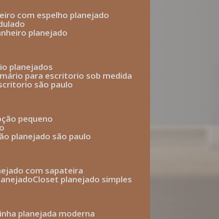
heiro com espelho planejado
dulado
anheiro planejado
rio planejados
armário para escritorio sob medida
scritorio são paulo
epção pequeno
io
ção planejado são paulo
anejado com sapateira
planejado
closet planejado simples
zinha planejada moderna