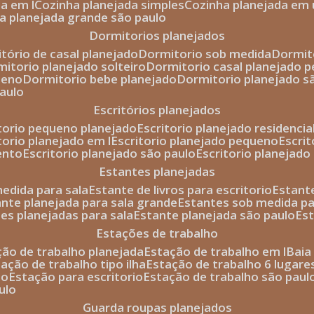
da em l
cozinha planejada simples
cozinha planejada em 
ha planejada grande são paulo
dormitorios planejados
itório de casal planejado
dormitorio sob medida
dormi
rmitorio planejado solteiro
dormitorio casal planejado 
ueno
dormitorio bebe planejado
dormitorio planejado s
paulo
escritórios planejados
itorio pequeno planejado
escritorio planejado residencia
itorio planejado em l
escritorio planejado pequeno
escri
ento
escritorio planejado são paulo
escritorio planejad
estantes planejadas
medida para sala
estante de livros para escritorio
estant
ante planejada para sala grande
estantes sob medida pa
tes planejadas para sala
estante planejada são paulo
es
estações de trabalho
ção de trabalho planejada
estação de trabalho em l
bai
tação de trabalho tipo ilha
estação de trabalho 6 lugare
io
estação para escritorio
estação de trabalho são paul
ulo
guarda roupas planejados