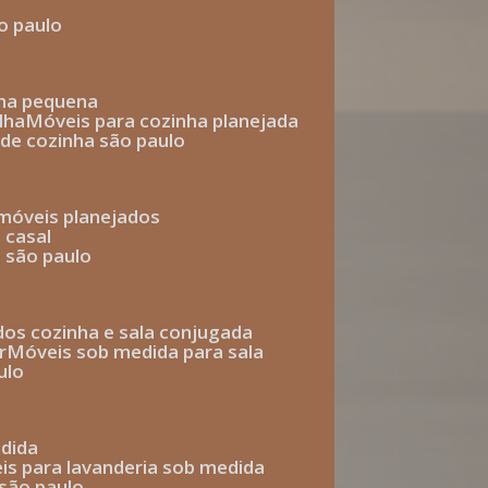
o paulo
nha pequena
lha
móveis para cozinha planejada
 de cozinha são paulo
 móveis planejados
 casal
o são paulo
ados cozinha e sala conjugada
r
móveis sob medida para sala
ulo
edida
eis para lavanderia sob medida
 são paulo