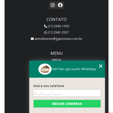
CONTATO
(11) 2942-1350
(11) 2941-2557
atendimento@gspmoveis.com.br
MENU
Início
Quem somos
Olá! Fale agora pelo WhatsApp
Produtos
Blog
Insira seu telefone
Galeria
Categorias
Contato
INICIAR CONVERSA
Mapa do site