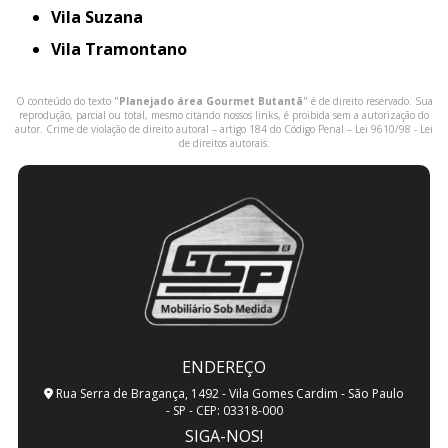
Vila Suzana
Vila Tramontano
O conteúdo do texto "
Planejado área Gourmet Butantã
" é de direito reservado. Sua
reprodução, parcial ou total, mesmo citando nossos links, é proibida sem a autorização do
autor. Crime de violação de direito autoral – artigo 184 do Código Penal –
Lei 9610/98 - Lei
de direitos autorais
.
ENDEREÇO
Rua Serra de Bragança, 1492 - Vila Gomes Cardim - São Paulo
- SP - CEP: 03318-000
SIGA-NOS!