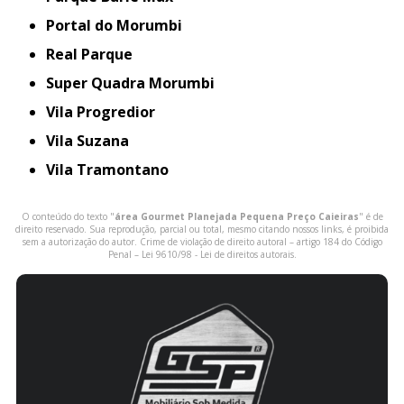
Portal do Morumbi
Real Parque
Super Quadra Morumbi
Vila Progredior
Vila Suzana
Vila Tramontano
O conteúdo do texto "
área Gourmet Planejada Pequena Preço Caieiras
" é de
direito reservado. Sua reprodução, parcial ou total, mesmo citando nossos links, é proibida
sem a autorização do autor. Crime de violação de direito autoral – artigo 184 do Código
Penal –
Lei 9610/98 - Lei de direitos autorais
.