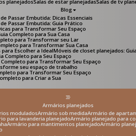
tos planejados
Salas de estar planejadas
Salas de tv pla
Blog
 de Passar Embutida: Dicas Essenciais
 de Passar Embutida: Guia Prático
 Dicas para Transformar Seu Espaço
 Guia Completo para Sua Casa
pleto para Transformar seu Lar
Completo para Transformar Sua Casa
s para Escolher a Ideal
Móveis de closet planejados: Gu
Guia Completo para Seu Espaço
uia Completo para Transformar Seu Espaço
ansforme seu espaço de trabalho
ompleto para Transformar Seu Espaço
ompleto para Criar a Sua
armários planejados
ários modulados
armário sob medida
armário de aparta
rio para lavanderia planejado
armário planejado para c
nha
armário para mantimentos planejado
armário plan
o