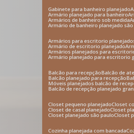
gabinete para banheiro planejado
armário planejado para banheiro
a
armários de banheiro sob medida
armário de banheiro planejado são
armários para escritorio planejado
armário de escritorio planejado
ar
armários planejados para escritori
armário planejado para escritorio
balcão para recepção
balcão de a
balcão planejado para recepção
b
móveis planejados balcão de rece
balcão de recepção planejado gra
closet pequeno planejado
closet 
closet de casal planejado
closet p
closet planejado são paulo
closet
cozinha planejada com bancada
c