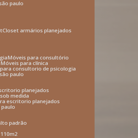
 são paulo
t
closet armários planejados
gia
móveis para consultório
o
móveis para clínica
s para consultorio de psicologia
 são paulo
escritorio planejados
o sob medida
ara escritorio planejados
o paulo
alto padrão
e 110m2