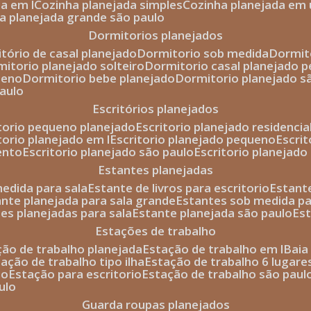
da em l
cozinha planejada simples
cozinha planejada em 
ha planejada grande são paulo
dormitorios planejados
itório de casal planejado
dormitorio sob medida
dormi
rmitorio planejado solteiro
dormitorio casal planejado 
ueno
dormitorio bebe planejado
dormitorio planejado s
paulo
escritórios planejados
itorio pequeno planejado
escritorio planejado residencia
itorio planejado em l
escritorio planejado pequeno
escri
ento
escritorio planejado são paulo
escritorio planejad
estantes planejadas
medida para sala
estante de livros para escritorio
estant
ante planejada para sala grande
estantes sob medida pa
tes planejadas para sala
estante planejada são paulo
es
estações de trabalho
ção de trabalho planejada
estação de trabalho em l
bai
tação de trabalho tipo ilha
estação de trabalho 6 lugare
io
estação para escritorio
estação de trabalho são paul
ulo
guarda roupas planejados