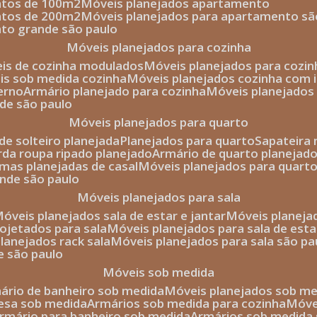
entos de 100m2
móveis planejados apartamento
entos de 200m2
móveis planejados para apartamento sã
nto grande são paulo
móveis planejados para cozinha
eis de cozinha modulados
móveis planejados para cozi
eis sob medida cozinha
móveis planejados cozinha com i
erno
armário planejado para cozinha
móveis planejados
nde são paulo
móveis planejados para quarto
de solteiro planejada
planejados para quarto
sapateira
arda roupa ripado planejado
armário de quarto planejado
amas planejadas de casal
móveis planejados para quart
ande são paulo
móveis planejados para sala
móveis planejados sala de estar e jantar
móveis planej
rojetados para sala
móveis planejados para sala de esta
planejados rack sala
móveis planejados para sala são pa
e são paulo
móveis sob medida
mário de banheiro sob medida
móveis planejados sob m
mesa sob medida
armários sob medida para cozinha
móv
armário para banheiro sob medida
armários sob medida