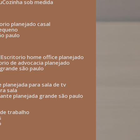
u
cozinha sob medida
torio planejado casal
pequeno
ão paulo
l
escritorio home office planejado
torio de advocacia planejado
o grande são paulo
e planejada para sala de tv
ra sala
tante planejada grande são paulo
a de trabalho
s
o