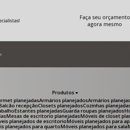
Faça seu orçamento
ialistas!
agora mesmo
m
Produtos
urmet planejadas
Armários planejados
Armários planeja
Balcão recepção
Closets planejados
Cozinhas planejada
abalho
Estantes planejadas
Guarda roupas planejados
das
Mesas de escritorio planejadas
Móveis de closet pl
óveis planejados de escritorio
Móveis planejados para 
eis planejados para quarto
Móveis planejados para sala