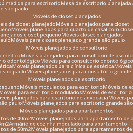
sob medida para escritorio
mesa de escritorio planejada
de são paulo
móveis de closet planejados
veis de closet planejado
móveis planejados para closet
queno
móveis planejados para quarto de casal com close
planejados closet pequeno
móveis closet planejados
paulo
móveis para closet planejado grande são paulo
móveis planejados de consultorio
io medico
móveis planejados para consultorio de psicolo
orio odontológico
móveis para consultorio odontológic
tética
móveis planejados para clínica de estética
móvei
o são paulo
móveis planejados para consultório grande
móveis planejados de escritorio
o pequeno
móveis modulados para escritorio
móveis de 
móveis para escritorio modulados
móveis de escritori
móveis planejados para escritorio de advocacia
móveis p
 são paulo
móveis planejados para escritorio grande sã
móveis planejados para apartamentos
ntos de 40m2
móveis planejados para apartamento de 
35m2
armário de cozinha modulado para apartamento
ntos de 50m2
móveis planejados para apartamentos d