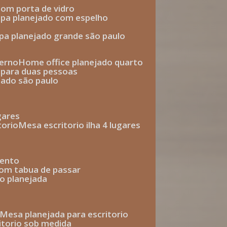
com porta de vidro
upa planejado com espelho
upa planejado grande são paulo
derno
home office planejado quarto
o para duas pessoas
jado são paulo
ugares
torio
mesa escritorio ilha 4 lugares
mento
com tabua de passar
o planejada
mesa planejada para escritorio
ritorio sob medida