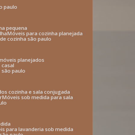
o paulo
nha pequena
lha
móveis para cozinha planejada
 de cozinha são paulo
 móveis planejados
 casal
o são paulo
ados cozinha e sala conjugada
r
móveis sob medida para sala
ulo
edida
eis para lavanderia sob medida
 são paulo