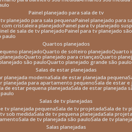
aulo
painel planejado para sala de tv
e tv planejado para sala pequena
painel planejado para s
tv com cristaleira planejado
painel para tv planejado sus
ainel de sala de tv planejado
painel para tv planejado sã
o paulo
quartos planejados
pequeno planejado
quarto de solteiro planejado
quarto 
 planejado
quarto planejado para crianças
quarto plane
 planejado são paulo
quarto planejado grande são paulo
salas de estar planejadas
tar planejada moderna
sala de estar planejada pequena
tar planejada para apartamento pequeno
sala de estar e
ala de estar pequena planejada
sala de estar planejada 
 paulo
salas de tv planejadas
 de tv planejada pequena
sala de tv projetada
sala de tv
e tv sob medida
sala de tv pequena planejada
sala projet
rtamento
sala de tv planejada são paulo
sala de tv plane
salas planejadas