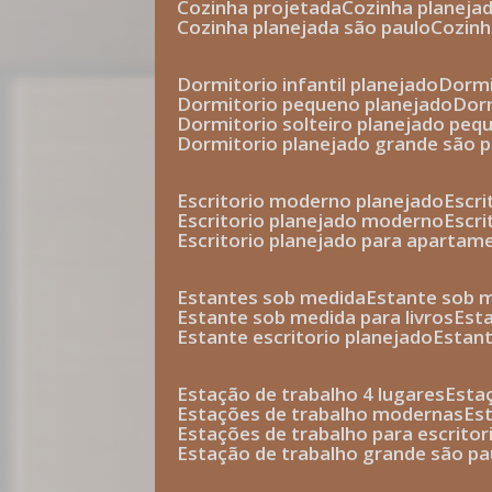
cozinha projetada
cozinha planeja
cozinha planejada são paulo
cozin
dormitorio infantil planejado
dorm
dormitorio pequeno planejado
do
dormitorio solteiro planejado peq
dormitorio planejado grande são 
escritorio moderno planejado
escr
escritorio planejado moderno
escr
escritorio planejado para apartam
estantes sob medida
estante sob 
estante sob medida para livros
est
estante escritorio planejado
estan
estação de trabalho 4 lugares
esta
estações de trabalho modernas
es
estações de trabalho para escritor
estação de trabalho grande são pa