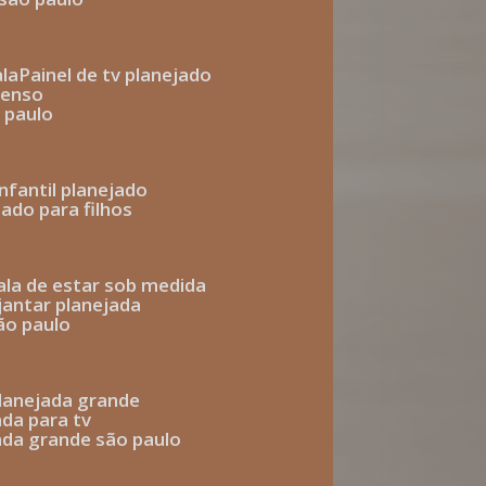
ala
painel de tv planejado
penso
o paulo
infantil planejado
jado para filhos
sala de estar sob medida
 jantar planejada
são paulo
 planejada grande
ada para tv
jada grande são paulo