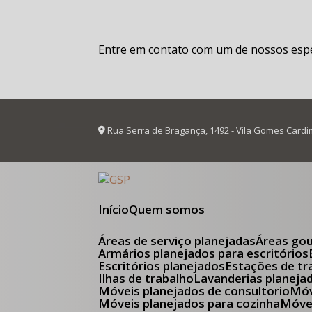
Entre em contato com um de nossos espec
Rua Serra de Bragança, 1492 - Vila Gomes Cardi
Início
Quem somos
Áreas de serviço planejadas
Áreas go
Armários planejados para escritórios
Escritórios planejados
Estações de tr
Ilhas de trabalho
Lavanderias planeja
Móveis planejados de consultorio
M
Móveis planejados para cozinha
Móv