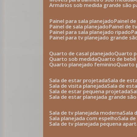
armários sob medida grande são p
painel para sala planejado
painel d
painel de sala planejado
painel de 
painel para sala planejado ripado
p
painel para tv planejado grande sã
quarto de casal planejado
quarto 
quarto sob medida
quarto de bebê
quarto planejado feminino
quarto
sala de estar projetada
sala de es
sala de visita planejada
sala de es
sala de estar pequena projetada
s
sala de estar planejada grande são
sala de tv planejada moderna
sala
sala planejada com espelho
sala d
sala de tv planejada pequena apa