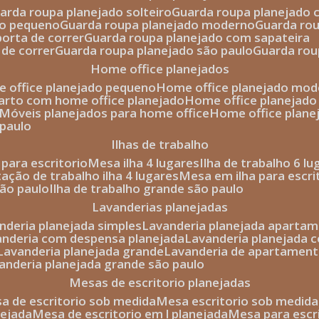
uarda roupa planejado solteiro
guarda roupa planejado 
to pequeno
guarda roupa planejado moderno
guarda ro
porta de correr
guarda roupa planejado com sapateira
 de correr
guarda roupa planejado são paulo
guarda ro
home office planejados
e office planejado pequeno
home office planejado mo
uarto com home office planejado
home office planejad
móveis planejados para home office
home office plane
 paulo
ilhas de trabalho
a para escritorio
mesa ilha 4 lugares
ilha de trabalho 6 l
stação de trabalho ilha 4 lugares
mesa em ilha para escri
são paulo
ilha de trabalho grande são paulo
lavanderias planejadas
anderia planejada simples
lavanderia planejada aparta
vanderia com despensa planejada
lavanderia planejada 
lavanderia planejada grande
lavanderia de apartament
vanderia planejada grande são paulo
mesas de escritorio planejadas
esa de escritorio sob medida
mesa escritorio sob medida
nejada
mesa de escritorio em l planejada
mesa para esc