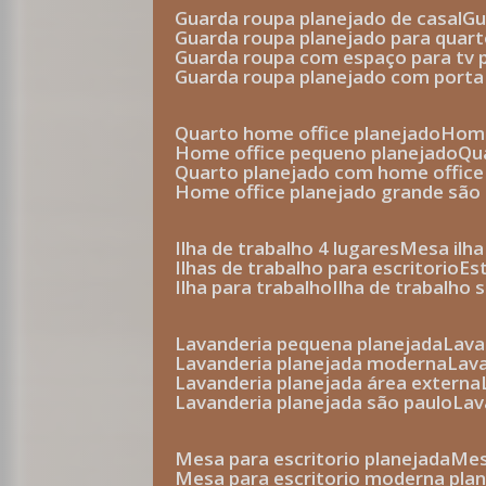
guarda roupa planejado de casal
g
guarda roupa planejado para quar
guarda roupa com espaço para tv 
guarda roupa planejado com porta
quarto home office planejado
hom
home office pequeno planejado
q
quarto planejado com home office
home office planejado grande são
ilha de trabalho 4 lugares
mesa ilh
ilhas de trabalho para escritorio
e
ilha para trabalho
ilha de trabalho 
lavanderia pequena planejada
lav
lavanderia planejada moderna
la
lavanderia planejada área externa
lavanderia planejada são paulo
la
mesa para escritorio planejada
m
mesa para escritorio moderna pla