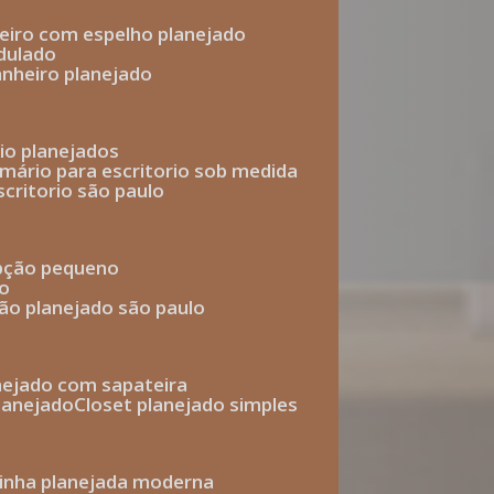
heiro com espelho planejado
dulado
anheiro planejado
rio planejados
armário para escritorio sob medida
scritorio são paulo
epção pequeno
io
ção planejado são paulo
anejado com sapateira
planejado
closet planejado simples
zinha planejada moderna