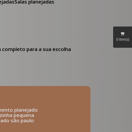
nejadas
Salas planejadas
0
iten(s)
ia completo para a sua escolha
mento planejado
ozinha pequena
ejado são paulo