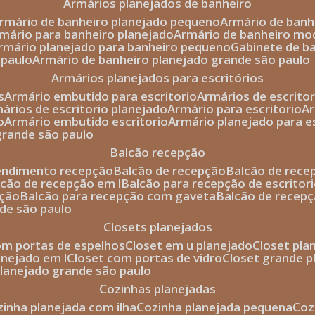
armários planejados de banheiro
armário de banheiro planejado pequeno
armário de ban
rmário para banheiro planejado
armário de banheiro mo
armário planejado para banheiro pequeno
gabinete de b
 paulo
armário de banheiro planejado grande são paulo
armários planejados para escritórios
s
armário embutido para escritorio
armários de escrito
mários de escritorio planejado
armário para escritorio
o
armário embutido escritorio
armário planejado para e
 grande são paulo
balcão recepção
tendimento recepção
balcão de recepção
balcão de rec
alcão de recepção em l
balcão para recepção de escritor
pção
balcão para recepção com gaveta
balcão de recep
nde são paulo
closets planejados
com portas de espelhos
closet em u planejado
closet pl
lanejado em l
closet com portas de vidro
closet grande 
 planejado grande são paulo
cozinhas planejadas
ozinha planejada com ilha
cozinha planejada pequena
co