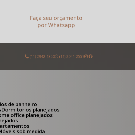
Faça seu orçamento
por Whatsapp
(11) 2942-1350
(11) 2941-2557
dos de banheiro
s
Dormitorios planejados
Home office planejados
anejados
apartamentos
Móveis sob medida