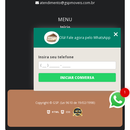
atendimento@gspmoveis.com.br
MENU
Início
Quem somos
Olá! Fale agora pelo WhatsApp
Produtos
Blog
Insira seu telefone
Galeria
Categorias
Contato
INICIAR CONVERSA
Mapa do site
1
Copyright © GSP. (Lei 9610 de 19/02/1998)
HTML
CSS