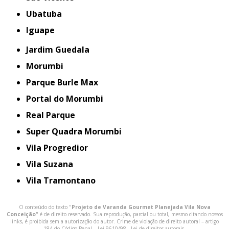
Ubatuba
iguape
Jardim Guedala
Morumbi
Parque Burle Max
Portal do Morumbi
Real Parque
Super Quadra Morumbi
Vila Progredior
Vila Suzana
Vila Tramontano
O conteúdo do texto "
Projeto de Varanda Gourmet Planejada Vila Nova
Conceição
" é de direito reservado. Sua reprodução, parcial ou total, mesmo citando nossos
links, é proibida sem a autorização do autor. Crime de violação de direito autoral – artigo
184 do Código Penal –
Lei 9610/98 - Lei de direitos autorais
.