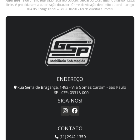
Andrade
" é de direito reservado. Sua reprodução, parcial ou total, mesmo citando nossos
links, é proibida sem a autorização do autor. Crime de violação de direito autoral – artigo
184 do Código Penal –
Lei 9610/98 - Lei de direitos autorais
.
ENDEREÇO
Rua Serra de Bragança, 1492 - Vila Gomes Cardim - São Paulo
- SP - CEP: 03318-000
SIGA-NOS!
CONTATO
(11) 2942-1350