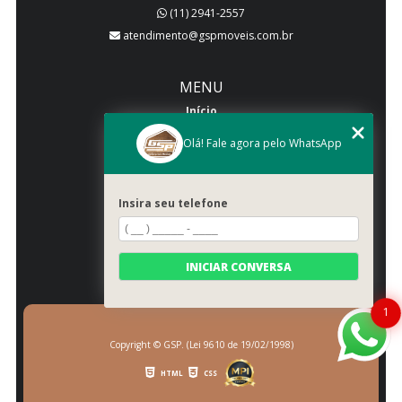
(11) 2941-2557
atendimento@gspmoveis.com.br
MENU
Início
Quem somos
Olá! Fale agora pelo WhatsApp
Produtos
Blog
Insira seu telefone
Galeria
Categorias
Contato
INICIAR CONVERSA
Mapa do site
1
Copyright © GSP. (Lei 9610 de 19/02/1998)
HTML
CSS