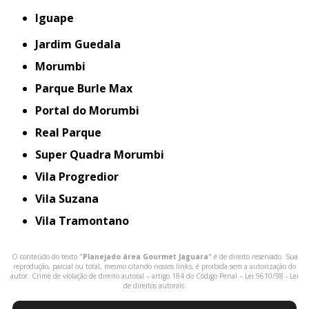
iguape
Jardim Guedala
Morumbi
Parque Burle Max
Portal do Morumbi
Real Parque
Super Quadra Morumbi
Vila Progredior
Vila Suzana
Vila Tramontano
O conteúdo do texto "
Planejado área Gourmet Jaguara
" é de direito reservado. Sua
reprodução, parcial ou total, mesmo citando nossos links, é proibida sem a autorização do
autor. Crime de violação de direito autoral – artigo 184 do Código Penal –
Lei 9610/98 - Lei
de direitos autorais
.