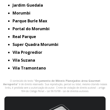
Jardim Guedala
Morumbi
Parque Burle Max
Portal do Morumbi
Real Parque
Super Quadra Morumbi
Vila Progredior
Vila Suzana
Vila Tramontano
O conteúdo do texto "
Orçamento de Móveis Planejados área Gourmet
Aeroporto
" é de direito reservado. Sua reprodução, parcial ou total, mesmo citando nossos
links, é proibida sem a autorização do autor. Crime de violação de direito autoral – artigo
184 do Código Penal –
Lei 9610/98 - Lei de direitos autorais
.