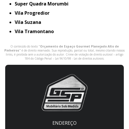
Super Quadra Morumbi
Vila Progredior
Vila Suzana
Vila Tramontano
O conteúdo do texto "
Orçamento de Espaço Gourmet Planejado Alto de
Pinheiros
" é de direito reservado. Sua reprodução, parcial ou total, mesmo citando nossos
links, é proibida sem a autorização do autor. Crime de violação de direito autoral – artigo
184 do Código Penal –
Lei 9610/98 - Lei de direitos autorais
.
ENDEREÇO