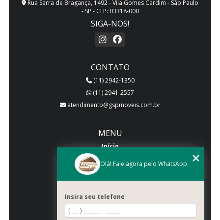
Rua Serra de Bragança, 1492 - Vila Gomes Cardim - São Paulo
- SP - CEP: 03318-000
SIGA-NOS!
CONTATO
(11) 2942-1350
(11) 2941-2557
atendimento@gspmoveis.com.br
MENU
Início
Quem somos
Olá! Fale agora pelo WhatsApp
Produtos
Blog
Insira seu telefone
Galeria
Categorias