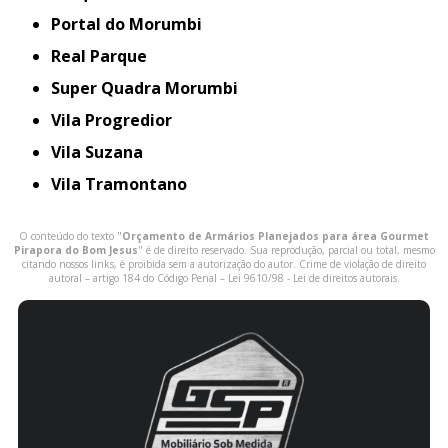
Portal do Morumbi
Real Parque
Super Quadra Morumbi
Vila Progredior
Vila Suzana
Vila Tramontano
O conteúdo do texto "
Orçamento de Armários Planejados para área Gourmet
Pirapora do Bom Jesus
" é de direito reservado. Sua reprodução, parcial ou total, mesmo
citando nossos links, é proibida sem a autorização do autor. Crime de violação de direito
autoral – artigo 184 do Código Penal –
Lei 9610/98 - Lei de direitos autorais
.