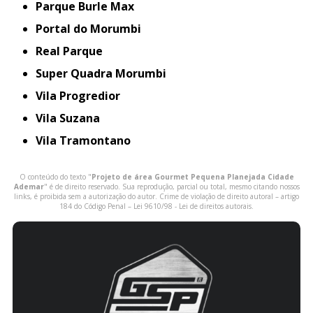
Parque Burle Max
Portal do Morumbi
Real Parque
Super Quadra Morumbi
Vila Progredior
Vila Suzana
Vila Tramontano
O conteúdo do texto "
Projeto de área Gourmet Pequena Planejada Cidade
Ademar
" é de direito reservado. Sua reprodução, parcial ou total, mesmo citando nossos
links, é proibida sem a autorização do autor. Crime de violação de direito autoral – artigo
184 do Código Penal –
Lei 9610/98 - Lei de direitos autorais
.