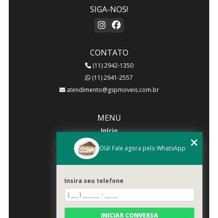
SIGA-NOS!
CONTATO
(11) 2942-1350
(11) 2941-2557
atendimento@gspmoveis.com.br
MENU
Início
Quem somos
Olá! Fale agora pelo WhatsApp
Produtos
Blog
Insira seu telefone
Galeria
Categorias
Contato
INICIAR CONVERSA