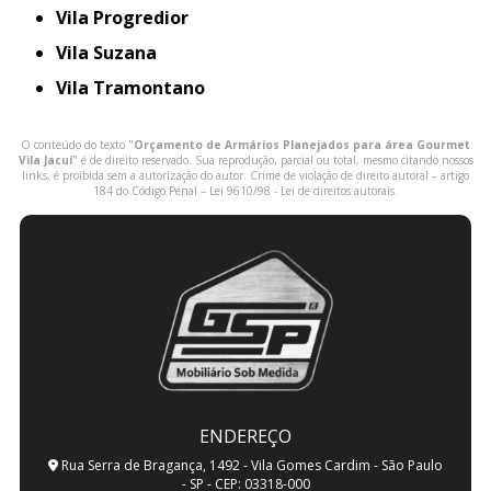
Vila Progredior
Vila Suzana
Vila Tramontano
O conteúdo do texto "
Orçamento de Armários Planejados para área Gourmet
Vila Jacuí
" é de direito reservado. Sua reprodução, parcial ou total, mesmo citando nossos
links, é proibida sem a autorização do autor. Crime de violação de direito autoral – artigo
184 do Código Penal –
Lei 9610/98 - Lei de direitos autorais
.
ENDEREÇO
Rua Serra de Bragança, 1492 - Vila Gomes Cardim - São Paulo
- SP - CEP: 03318-000