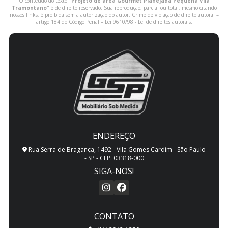
O conteúdo do texto "
Projeto de área Gourmet Planejada Pequena Vila
Tramontano
" é de direito reservado. Sua reprodução, parcial ou total, mesmo citando
nossos links, é proibida sem a autorização do autor. Crime de violação de direito autoral –
artigo 184 do Código Penal –
Lei 9610/98 - Lei de direitos autorais
.
ENDEREÇO
Rua Serra de Bragança, 1492 - Vila Gomes Cardim - São Paulo
- SP - CEP: 03318-000
SIGA-NOS!
CONTATO