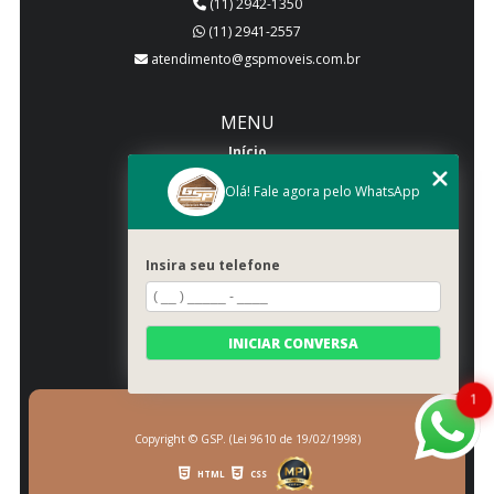
(11) 2942-1350
(11) 2941-2557
atendimento@gspmoveis.com.br
MENU
Início
Quem somos
Olá! Fale agora pelo WhatsApp
Produtos
Blog
Insira seu telefone
Galeria
Categorias
Contato
INICIAR CONVERSA
Mapa do site
1
Copyright © GSP. (Lei 9610 de 19/02/1998)
HTML
CSS