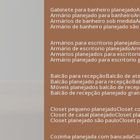
gabinete para banheiro planejado
armário planejado para banheiro
a
armários de banheiro sob medida
armário de banheiro planejado são
armários para escritorio planejado
armário de escritorio planejado
ar
armários planejados para escritori
armário planejado para escritorio
balcão para recepção
balcão de a
balcão planejado para recepção
b
móveis planejados balcão de rece
balcão de recepção planejado gra
closet pequeno planejado
closet 
closet de casal planejado
closet p
closet planejado são paulo
closet
cozinha planejada com bancada
c