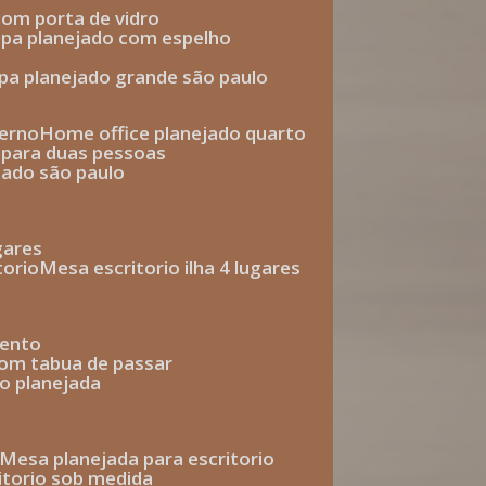
com porta de vidro
upa planejado com espelho
upa planejado grande são paulo
derno
home office planejado quarto
o para duas pessoas
jado são paulo
ugares
torio
mesa escritorio ilha 4 lugares
mento
com tabua de passar
o planejada
mesa planejada para escritorio
ritorio sob medida