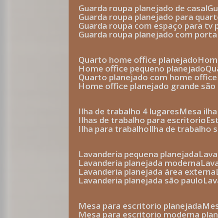
guarda roupa planejado de casal
g
guarda roupa planejado para quar
guarda roupa com espaço para tv 
guarda roupa planejado com porta
quarto home office planejado
hom
home office pequeno planejado
q
quarto planejado com home office
home office planejado grande são
ilha de trabalho 4 lugares
mesa ilh
ilhas de trabalho para escritorio
e
ilha para trabalho
ilha de trabalho 
lavanderia pequena planejada
lav
lavanderia planejada moderna
la
lavanderia planejada área externa
lavanderia planejada são paulo
la
mesa para escritorio planejada
m
mesa para escritorio moderna pla