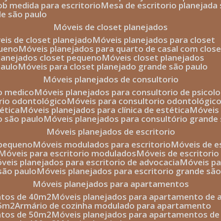
sob medida para escritorio
mesa de escritorio planejada
de são paulo
móveis de closet planejados
veis de closet planejado
móveis planejados para closet
queno
móveis planejados para quarto de casal com close
planejados closet pequeno
móveis closet planejados
paulo
móveis para closet planejado grande são paulo
móveis planejados de consultorio
io medico
móveis planejados para consultorio de psicolo
orio odontológico
móveis para consultorio odontológic
tética
móveis planejados para clínica de estética
móvei
o são paulo
móveis planejados para consultório grande
móveis planejados de escritorio
o pequeno
móveis modulados para escritorio
móveis de 
móveis para escritorio modulados
móveis de escritori
móveis planejados para escritorio de advocacia
móveis p
 são paulo
móveis planejados para escritorio grande sã
móveis planejados para apartamentos
ntos de 40m2
móveis planejados para apartamento de 
35m2
armário de cozinha modulado para apartamento
ntos de 50m2
móveis planejados para apartamentos d