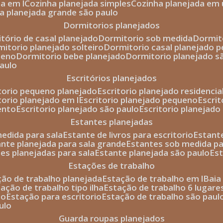
da em l
cozinha planejada simples
cozinha planejada em 
ha planejada grande são paulo
dormitorios planejados
itório de casal planejado
dormitorio sob medida
dormi
rmitorio planejado solteiro
dormitorio casal planejado 
ueno
dormitorio bebe planejado
dormitorio planejado s
paulo
escritórios planejados
itorio pequeno planejado
escritorio planejado residencia
itorio planejado em l
escritorio planejado pequeno
escri
ento
escritorio planejado são paulo
escritorio planejad
estantes planejadas
medida para sala
estante de livros para escritorio
estant
ante planejada para sala grande
estantes sob medida pa
tes planejadas para sala
estante planejada são paulo
es
estações de trabalho
ção de trabalho planejada
estação de trabalho em l
bai
tação de trabalho tipo ilha
estação de trabalho 6 lugare
io
estação para escritorio
estação de trabalho são paul
ulo
guarda roupas planejados