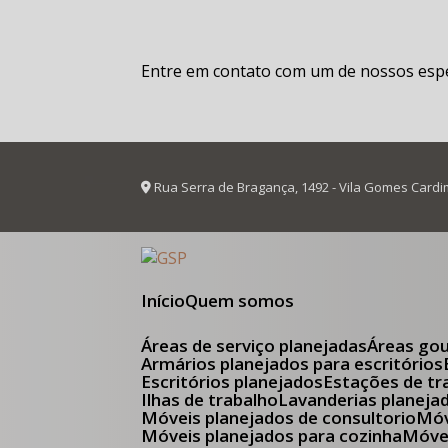
Entre em contato com um de nossos espec
Rua Serra de Bragança, 1492 - Vila Gomes Cardi
Início
Quem somos
Áreas de serviço planejadas
Áreas go
Armários planejados para escritórios
Escritórios planejados
Estações de tr
Ilhas de trabalho
Lavanderias planeja
Móveis planejados de consultorio
M
Móveis planejados para cozinha
Móv