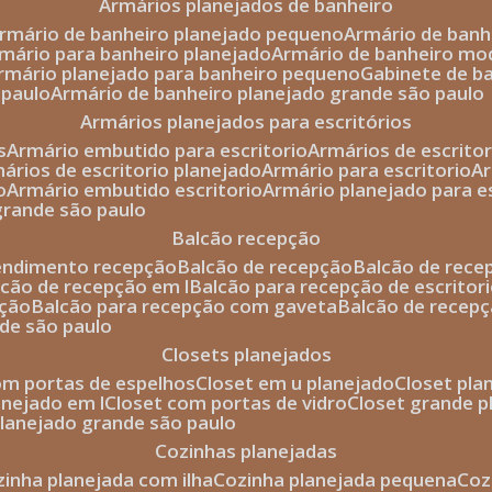
armários planejados de banheiro
armário de banheiro planejado pequeno
armário de ban
rmário para banheiro planejado
armário de banheiro mo
armário planejado para banheiro pequeno
gabinete de b
 paulo
armário de banheiro planejado grande são paulo
armários planejados para escritórios
s
armário embutido para escritorio
armários de escrito
mários de escritorio planejado
armário para escritorio
o
armário embutido escritorio
armário planejado para e
 grande são paulo
balcão recepção
tendimento recepção
balcão de recepção
balcão de rec
alcão de recepção em l
balcão para recepção de escritor
pção
balcão para recepção com gaveta
balcão de recep
nde são paulo
closets planejados
com portas de espelhos
closet em u planejado
closet pl
lanejado em l
closet com portas de vidro
closet grande 
 planejado grande são paulo
cozinhas planejadas
ozinha planejada com ilha
cozinha planejada pequena
co