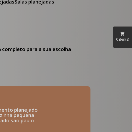
nejadas
Salas planejadas
0
iten(s)
ia completo para a sua escolha
mento planejado
ozinha pequena
ejado são paulo