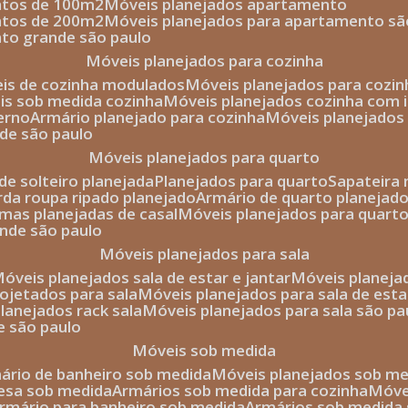
entos de 100m2
móveis planejados apartamento
entos de 200m2
móveis planejados para apartamento sã
nto grande são paulo
móveis planejados para cozinha
eis de cozinha modulados
móveis planejados para cozi
eis sob medida cozinha
móveis planejados cozinha com i
erno
armário planejado para cozinha
móveis planejados
nde são paulo
móveis planejados para quarto
de solteiro planejada
planejados para quarto
sapateira
arda roupa ripado planejado
armário de quarto planejado
amas planejadas de casal
móveis planejados para quart
ande são paulo
móveis planejados para sala
móveis planejados sala de estar e jantar
móveis planej
rojetados para sala
móveis planejados para sala de esta
planejados rack sala
móveis planejados para sala são pa
e são paulo
móveis sob medida
mário de banheiro sob medida
móveis planejados sob m
mesa sob medida
armários sob medida para cozinha
móv
armário para banheiro sob medida
armários sob medida