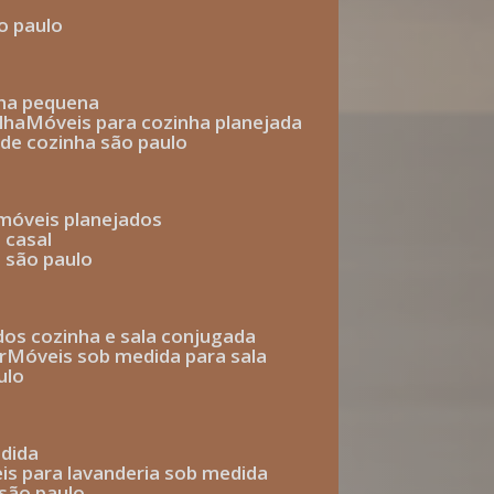
o paulo
nha pequena
lha
móveis para cozinha planejada
 de cozinha são paulo
 móveis planejados
 casal
o são paulo
ados cozinha e sala conjugada
r
móveis sob medida para sala
ulo
edida
eis para lavanderia sob medida
 são paulo