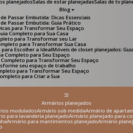
tos planejados
Salas de estar planejadas
Salas de tv pla
Blog
 de Passar Embutida: Dicas Essenciais
 de Passar Embutida: Guia Prático
 Dicas para Transformar Seu Espaço
 Guia Completo para Sua Casa
pleto para Transformar seu Lar
Completo para Transformar Sua Casa
s para Escolher a Ideal
Móveis de closet planejados: Gu
Guia Completo para Seu Espaço
uia Completo para Transformar Seu Espaço
ansforme seu espaço de trabalho
ompleto para Transformar Seu Espaço
ompleto para Criar a Sua
armários planejados
ários modulados
armário sob medida
armário de aparta
rio para lavanderia planejado
armário planejado para c
nha
armário para mantimentos planejado
armário plan
o