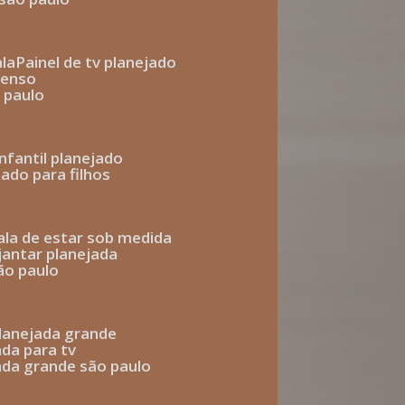
ala
painel de tv planejado
penso
o paulo
infantil planejado
jado para filhos
sala de estar sob medida
 jantar planejada
são paulo
 planejada grande
ada para tv
jada grande são paulo