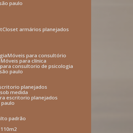
 são paulo
t
closet armários planejados
gia
móveis para consultório
o
móveis para clínica
s para consultorio de psicologia
 são paulo
escritorio planejados
o sob medida
ara escritorio planejados
o paulo
alto padrão
e 110m2