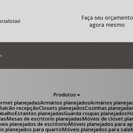
Faça seu orçamento
ialistas!
agora mesmo
m
Produtos
urmet planejadas
Armários planejados
Armários planeja
Balcão recepção
Closets planejados
Cozinhas planejada
abalho
Estantes planejadas
Guarda roupas planejados
das
Mesas de escritorio planejadas
Móveis de closet pl
óveis planejados de escritorio
Móveis planejados para 
eis planejados para quarto
Móveis planejados para sala