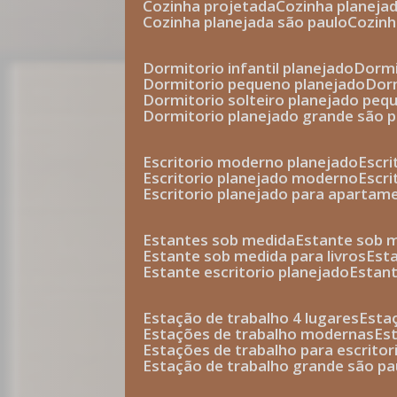
cozinha projetada
cozinha planeja
cozinha planejada são paulo
cozin
dormitorio infantil planejado
dorm
dormitorio pequeno planejado
do
dormitorio solteiro planejado peq
dormitorio planejado grande são 
escritorio moderno planejado
escr
escritorio planejado moderno
escr
escritorio planejado para apartam
estantes sob medida
estante sob 
estante sob medida para livros
est
estante escritorio planejado
estan
estação de trabalho 4 lugares
esta
estações de trabalho modernas
es
estações de trabalho para escritor
estação de trabalho grande são pa