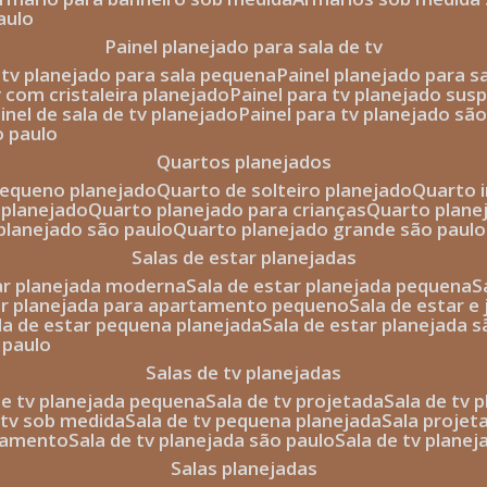
aulo
painel planejado para sala de tv
e tv planejado para sala pequena
painel planejado para s
tv com cristaleira planejado
painel para tv planejado sus
ainel de sala de tv planejado
painel para tv planejado sã
o paulo
quartos planejados
pequeno planejado
quarto de solteiro planejado
quarto 
 planejado
quarto planejado para crianças
quarto plane
 planejado são paulo
quarto planejado grande são paulo
salas de estar planejadas
tar planejada moderna
sala de estar planejada pequena
tar planejada para apartamento pequeno
sala de estar e
ala de estar pequena planejada
sala de estar planejada 
 paulo
salas de tv planejadas
 de tv planejada pequena
sala de tv projetada
sala de tv
e tv sob medida
sala de tv pequena planejada
sala projet
rtamento
sala de tv planejada são paulo
sala de tv plane
salas planejadas