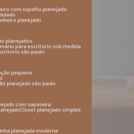
heiro com espelho planejado
dulado
anheiro planejado
rio planejados
armário para escritorio sob medida
scritorio são paulo
epção pequeno
io
ção planejado são paulo
anejado com sapateira
planejado
closet planejado simples
zinha planejada moderna