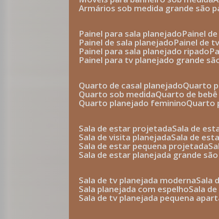
armários sob medida grande são p
painel para sala planejado
painel d
painel de sala planejado
painel de 
painel para sala planejado ripado
p
painel para tv planejado grande sã
quarto de casal planejado
quarto 
quarto sob medida
quarto de bebê
quarto planejado feminino
quarto
sala de estar projetada
sala de es
sala de visita planejada
sala de es
sala de estar pequena projetada
s
sala de estar planejada grande são
sala de tv planejada moderna
sala
sala planejada com espelho
sala d
sala de tv planejada pequena apa