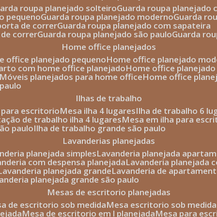
uarda roupa planejado solteiro
guarda roupa planejado 
to pequeno
guarda roupa planejado moderno
guarda ro
porta de correr
guarda roupa planejado com sapateira
 de correr
guarda roupa planejado são paulo
guarda ro
home office planejados
e office planejado pequeno
home office planejado mo
uarto com home office planejado
home office planejad
móveis planejados para home office
home office plane
 paulo
ilhas de trabalho
a para escritorio
mesa ilha 4 lugares
ilha de trabalho 6 l
stação de trabalho ilha 4 lugares
mesa em ilha para escri
são paulo
ilha de trabalho grande são paulo
lavanderias planejadas
anderia planejada simples
lavanderia planejada aparta
vanderia com despensa planejada
lavanderia planejada 
lavanderia planejada grande
lavanderia de apartament
vanderia planejada grande são paulo
mesas de escritorio planejadas
esa de escritorio sob medida
mesa escritorio sob medida
nejada
mesa de escritorio em l planejada
mesa para esc