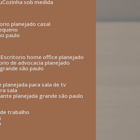
u
cozinha sob medida
torio planejado casal
pequeno
ão paulo
l
escritorio home office planejado
torio de advocacia planejado
o grande são paulo
e planejada para sala de tv
ra sala
tante planejada grande são paulo
a de trabalho
s
o