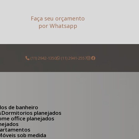
Faça seu orçamento
por Whatsapp
(11) 2942-1350
(11) 2941-2557
dos de banheiro
s
Dormitorios planejados
Home office planejados
anejados
apartamentos
Móveis sob medida