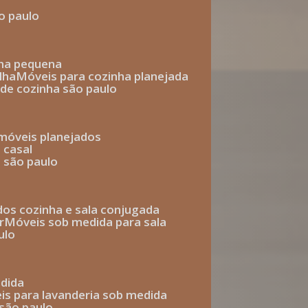
o paulo
nha pequena
lha
móveis para cozinha planejada
 de cozinha são paulo
 móveis planejados
 casal
o são paulo
ados cozinha e sala conjugada
r
móveis sob medida para sala
ulo
edida
eis para lavanderia sob medida
 são paulo