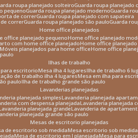
uarda roupa planejado solteiro
guarda roupa planejado 
to pequeno
guarda roupa planejado moderno
guarda ro
porta de correr
guarda roupa planejado com sapateira
 de correr
guarda roupa planejado são paulo
guarda ro
home office planejados
e office planejado pequeno
home office planejado mo
uarto com home office planejado
home office planejad
móveis planejados para home office
home office plane
 paulo
ilhas de trabalho
a para escritorio
mesa ilha 4 lugares
ilha de trabalho 6 l
stação de trabalho ilha 4 lugares
mesa em ilha para escri
são paulo
ilha de trabalho grande são paulo
lavanderias planejadas
anderia planejada simples
lavanderia planejada aparta
vanderia com despensa planejada
lavanderia planejada 
lavanderia planejada grande
lavanderia de apartament
vanderia planejada grande são paulo
mesas de escritorio planejadas
esa de escritorio sob medida
mesa escritorio sob medida
nejada
mesa de escritorio em l planejada
mesa para esc