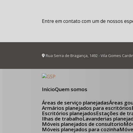
Entre em contato com um de nossos espec
Rua Serra de Bragança, 1492 - Vila Gomes Cardi
Início
Quem somos
Áreas de serviço planejadas
Áreas go
Armários planejados para escritórios
Escritórios planejados
Estações de tr
Ilhas de trabalho
Lavanderias planeja
Móveis planejados de consultorio
M
Móveis planejados para cozinha
Móv