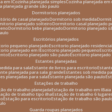
da em l
cozinha planejada simples
cozinha planejada em 
ha planejada grande são paulo
dormitorios planejados
itório de casal planejado
dormitorio sob medida
dormi
rmitorio planejado solteiro
dormitorio casal planejado 
ueno
dormitorio bebe planejado
dormitorio planejado s
paulo
escritórios planejados
itorio pequeno planejado
escritorio planejado residencia
itorio planejado em l
escritorio planejado pequeno
escri
ento
escritorio planejado são paulo
escritorio planejad
estantes planejadas
medida para sala
estante de livros para escritorio
estant
ante planejada para sala grande
estantes sob medida pa
tes planejadas para sala
estante planejada são paulo
es
estações de trabalho
ção de trabalho planejada
estação de trabalho em l
bai
tação de trabalho tipo ilha
estação de trabalho 6 lugare
io
estação para escritorio
estação de trabalho são paul
ulo
guarda roupas planejados