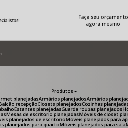
Faça seu orçamento
ialistas!
agora mesmo
m
Produtos
urmet planejadas
Armários planejados
Armários planeja
Balcão recepção
Closets planejados
Cozinhas planejada
abalho
Estantes planejadas
Guarda roupas planejados
das
Mesas de escritorio planejadas
Móveis de closet pl
óveis planejados de escritorio
Móveis planejados para 
eis planejados para quarto
Móveis planejados para sala