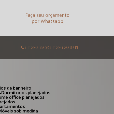
Faça seu orçamento
por Whatsapp
(11) 2942-1350
(11) 2941-2557
dos de banheiro
s
Dormitorios planejados
Home office planejados
anejados
apartamentos
Móveis sob medida