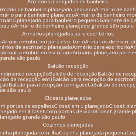
armários planejados de banheiro
armário de banheiro planejado pequeno
armário de ban
rmário para banheiro planejado
armário de banheiro mo
armário planejado para banheiro pequeno
gabinete de b
 paulo
armário de banheiro planejado grande são paulo
armários planejados para escritórios
s
armário embutido para escritorio
armários de escrito
mários de escritorio planejado
armário para escritorio
o
armário embutido escritorio
armário planejado para e
 grande são paulo
balcão recepção
tendimento recepção
balcão de recepção
balcão de rec
alcão de recepção em l
balcão para recepção de escritor
pção
balcão para recepção com gaveta
balcão de recep
nde são paulo
closets planejados
com portas de espelhos
closet em u planejado
closet pl
lanejado em l
closet com portas de vidro
closet grande 
 planejado grande são paulo
cozinhas planejadas
ozinha planejada com ilha
cozinha planejada pequena
co