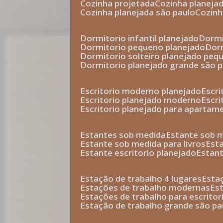
cozinha projetada
cozinha planeja
cozinha planejada são paulo
cozin
dormitorio infantil planejado
dorm
dormitorio pequeno planejado
do
dormitorio solteiro planejado peq
dormitorio planejado grande são 
escritorio moderno planejado
escr
escritorio planejado moderno
escr
escritorio planejado para apartam
estantes sob medida
estante sob 
estante sob medida para livros
est
estante escritorio planejado
estan
estação de trabalho 4 lugares
esta
estações de trabalho modernas
es
estações de trabalho para escritor
estação de trabalho grande são pa