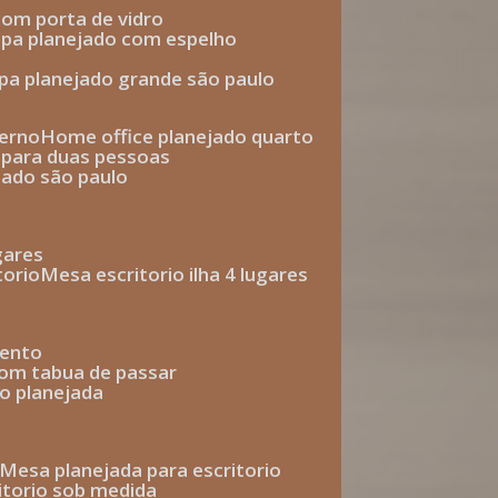
com porta de vidro
upa planejado com espelho
upa planejado grande são paulo
derno
home office planejado quarto
o para duas pessoas
jado são paulo
ugares
torio
mesa escritorio ilha 4 lugares
mento
com tabua de passar
o planejada
mesa planejada para escritorio
ritorio sob medida