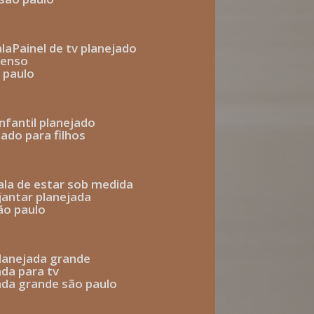
ala
painel de tv planejado
penso
o paulo
infantil planejado
jado para filhos
sala de estar sob medida
 jantar planejada
são paulo
 planejada grande
ada para tv
jada grande são paulo