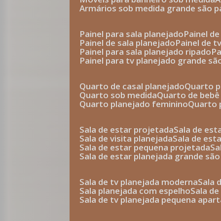
armários sob medida grande são p
painel para sala planejado
painel d
painel de sala planejado
painel de 
painel para sala planejado ripado
p
painel para tv planejado grande sã
quarto de casal planejado
quarto 
quarto sob medida
quarto de bebê
quarto planejado feminino
quarto
sala de estar projetada
sala de es
sala de visita planejada
sala de es
sala de estar pequena projetada
s
sala de estar planejada grande são
sala de tv planejada moderna
sala
sala planejada com espelho
sala d
sala de tv planejada pequena apa