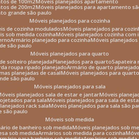
entos de 100m2
móveis planejados apartamento
entos de 200m2
móveis planejados para apartamento sã
nto grande são paulo
móveis planejados para cozinha
eis de cozinha modulados
móveis planejados para cozi
eis sob medida cozinha
móveis planejados cozinha com i
erno
armário planejado para cozinha
móveis planejados
nde são paulo
móveis planejados para quarto
de solteiro planejada
planejados para quarto
sapateira
arda roupa ripado planejado
armário de quarto planejado
amas planejadas de casal
móveis planejados para quart
ande são paulo
móveis planejados para sala
móveis planejados sala de estar e jantar
móveis planej
rojetados para sala
móveis planejados para sala de esta
planejados rack sala
móveis planejados para sala são pa
e são paulo
móveis sob medida
mário de banheiro sob medida
móveis planejados sob m
mesa sob medida
armários sob medida para cozinha
móv
armário para banheiro sob medida
armários sob medida