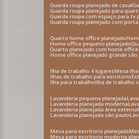
guarda roupa planejado de casal
g
guarda roupa planejado para quar
guarda roupa com espaço para tv 
guarda roupa planejado com porta
quarto home office planejado
hom
home office pequeno planejado
q
quarto planejado com home office
home office planejado grande são
ilha de trabalho 4 lugares
mesa ilh
ilhas de trabalho para escritorio
e
ilha para trabalho
ilha de trabalho 
lavanderia pequena planejada
lav
lavanderia planejada moderna
la
lavanderia planejada área externa
lavanderia planejada são paulo
la
mesa para escritorio planejada
m
mesa para escritorio moderna pla