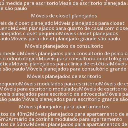
sob medida para escritorio
mesa de escritorio planejada
de são paulo
móveis de closet planejados
veis de closet planejado
móveis planejados para closet
queno
móveis planejados para quarto de casal com close
planejados closet pequeno
móveis closet planejados
paulo
móveis para closet planejado grande são paulo
móveis planejados de consultorio
io medico
móveis planejados para consultorio de psicolo
orio odontológico
móveis para consultorio odontológic
tética
móveis planejados para clínica de estética
móvei
o são paulo
móveis planejados para consultório grande
móveis planejados de escritorio
o pequeno
móveis modulados para escritorio
móveis de 
móveis para escritorio modulados
móveis de escritori
móveis planejados para escritorio de advocacia
móveis p
 são paulo
móveis planejados para escritorio grande sã
móveis planejados para apartamentos
ntos de 40m2
móveis planejados para apartamento de 
35m2
armário de cozinha modulado para apartamento
ntos de 50m2
móveis planejados para apartamentos d