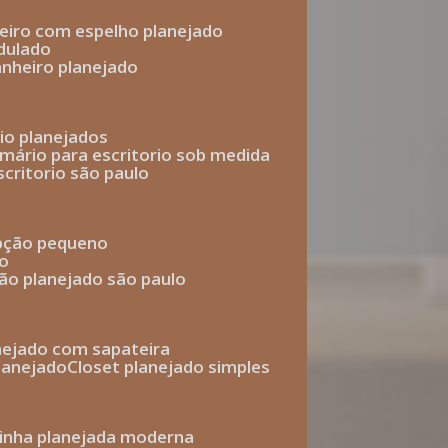
heiro com espelho planejado
dulado
anheiro planejado
rio planejados
armário para escritorio sob medida
scritorio são paulo
epção pequeno
io
ção planejado são paulo
anejado com sapateira
planejado
closet planejado simples
zinha planejada moderna