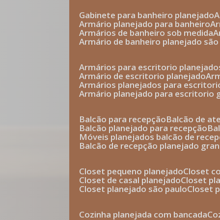
gabinete para banheiro planejado
armário planejado para banheiro
a
armários de banheiro sob medida
armário de banheiro planejado são
armários para escritorio planejado
armário de escritorio planejado
ar
armários planejados para escritori
armário planejado para escritorio
balcão para recepção
balcão de a
balcão planejado para recepção
b
móveis planejados balcão de rece
balcão de recepção planejado gra
closet pequeno planejado
closet 
closet de casal planejado
closet p
closet planejado são paulo
closet
cozinha planejada com bancada
c