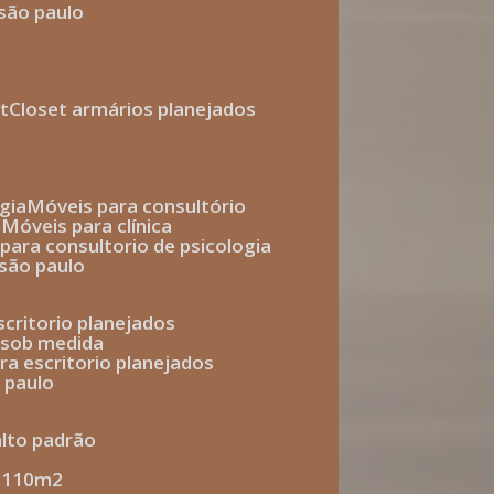
 são paulo
t
closet armários planejados
gia
móveis para consultório
o
móveis para clínica
s para consultorio de psicologia
 são paulo
escritorio planejados
o sob medida
ara escritorio planejados
o paulo
alto padrão
e 110m2