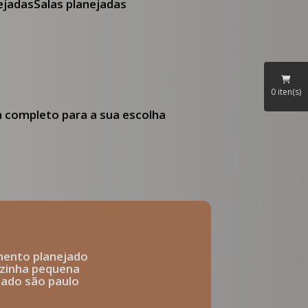
nejadas
Salas planejadas
0
iten(s)
ia completo para a sua escolha
mento planejado
ozinha pequena
ejado são paulo