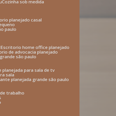
u
cozinha sob medida
torio planejado casal
pequeno
ão paulo
l
escritorio home office planejado
torio de advocacia planejado
o grande são paulo
e planejada para sala de tv
ra sala
tante planejada grande são paulo
a de trabalho
s
o