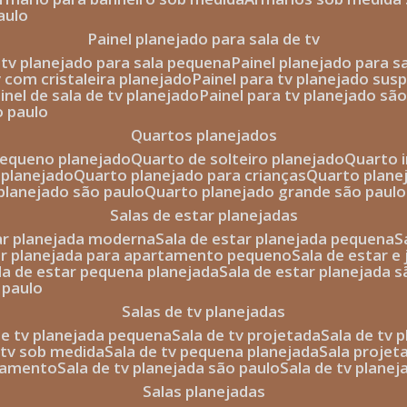
aulo
painel planejado para sala de tv
e tv planejado para sala pequena
painel planejado para s
tv com cristaleira planejado
painel para tv planejado sus
ainel de sala de tv planejado
painel para tv planejado sã
o paulo
quartos planejados
pequeno planejado
quarto de solteiro planejado
quarto 
 planejado
quarto planejado para crianças
quarto plane
 planejado são paulo
quarto planejado grande são paulo
salas de estar planejadas
tar planejada moderna
sala de estar planejada pequena
tar planejada para apartamento pequeno
sala de estar e
ala de estar pequena planejada
sala de estar planejada 
 paulo
salas de tv planejadas
 de tv planejada pequena
sala de tv projetada
sala de tv
e tv sob medida
sala de tv pequena planejada
sala projet
rtamento
sala de tv planejada são paulo
sala de tv plane
salas planejadas