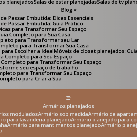
tos planejados
Salas de estar planejadas
Salas de tv pla
Blog
 de Passar Embutida: Dicas Essenciais
 de Passar Embutida: Guia Prático
 Dicas para Transformar Seu Espaço
 Guia Completo para Sua Casa
pleto para Transformar seu Lar
Completo para Transformar Sua Casa
s para Escolher a Ideal
Móveis de closet planejados: Gu
Guia Completo para Seu Espaço
uia Completo para Transformar Seu Espaço
ansforme seu espaço de trabalho
ompleto para Transformar Seu Espaço
ompleto para Criar a Sua
armários planejados
ários modulados
armário sob medida
armário de aparta
rio para lavanderia planejado
armário planejado para c
nha
armário para mantimentos planejado
armário plan
o