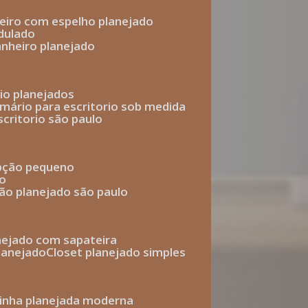
heiro com espelho planejado
dulado
anheiro planejado
rio planejados
armário para escritorio sob medida
scritorio são paulo
epção pequeno
io
ção planejado são paulo
anejado com sapateira
planejado
closet planejado simples
zinha planejada moderna