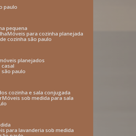
o paulo
nha pequena
lha
móveis para cozinha planejada
 de cozinha são paulo
 móveis planejados
 casal
o são paulo
ados cozinha e sala conjugada
r
móveis sob medida para sala
ulo
edida
eis para lavanderia sob medida
 são paulo