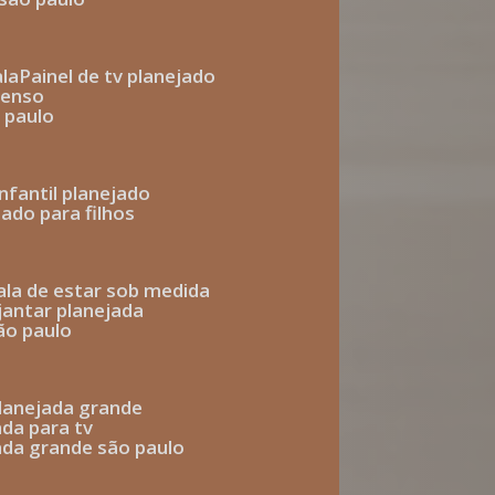
ala
painel de tv planejado
penso
o paulo
infantil planejado
jado para filhos
sala de estar sob medida
 jantar planejada
são paulo
 planejada grande
ada para tv
jada grande são paulo