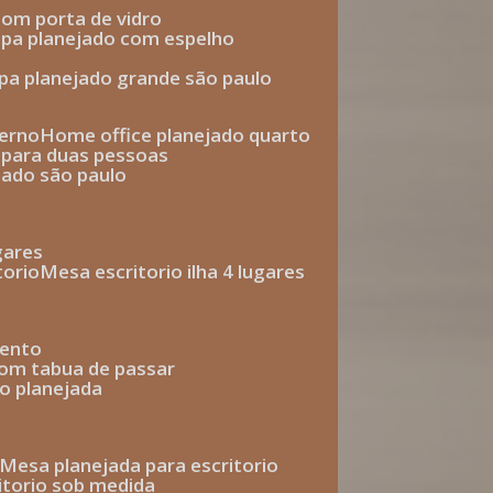
com porta de vidro
upa planejado com espelho
upa planejado grande são paulo
derno
home office planejado quarto
o para duas pessoas
jado são paulo
ugares
torio
mesa escritorio ilha 4 lugares
mento
com tabua de passar
o planejada
mesa planejada para escritorio
ritorio sob medida