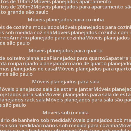
entos de 100m2
móveis planejados apartamento
entos de 200m2
móveis planejados para apartamento sã
nto grande são paulo
móveis planejados para cozinha
eis de cozinha modulados
móveis planejados para cozi
eis sob medida cozinha
móveis planejados cozinha com i
erno
armário planejado para cozinha
móveis planejados
nde são paulo
móveis planejados para quarto
de solteiro planejada
planejados para quarto
sapateira
arda roupa ripado planejado
armário de quarto planejado
amas planejadas de casal
móveis planejados para quart
ande são paulo
móveis planejados para sala
móveis planejados sala de estar e jantar
móveis planej
rojetados para sala
móveis planejados para sala de esta
planejados rack sala
móveis planejados para sala são pa
e são paulo
móveis sob medida
mário de banheiro sob medida
móveis planejados sob m
mesa sob medida
armários sob medida para cozinha
móv
armário para banheiro sob medida
armários sob medida