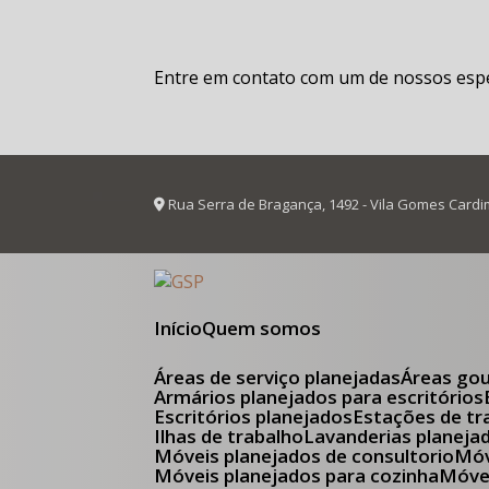
Entre em contato com um de nossos espec
Rua Serra de Bragança, 1492 - Vila Gomes Cardi
Início
Quem somos
Áreas de serviço planejadas
Áreas go
Armários planejados para escritórios
Escritórios planejados
Estações de tr
Ilhas de trabalho
Lavanderias planeja
Móveis planejados de consultorio
M
Móveis planejados para cozinha
Móv