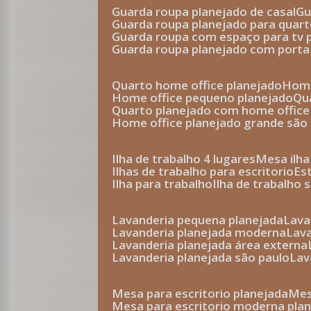
guarda roupa planejado de casal
g
guarda roupa planejado para quar
guarda roupa com espaço para tv 
guarda roupa planejado com porta
quarto home office planejado
hom
home office pequeno planejado
q
quarto planejado com home office
home office planejado grande são
ilha de trabalho 4 lugares
mesa ilh
ilhas de trabalho para escritorio
e
ilha para trabalho
ilha de trabalho 
lavanderia pequena planejada
lav
lavanderia planejada moderna
la
lavanderia planejada área externa
lavanderia planejada são paulo
la
mesa para escritorio planejada
m
mesa para escritorio moderna pla