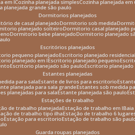
da em l
cozinha planejada simples
cozinha planejada em 
ha planejada grande são paulo
dormitorios planejados
itório de casal planejado
dormitorio sob medida
dormi
rmitorio planejado solteiro
dormitorio casal planejado 
ueno
dormitorio bebe planejado
dormitorio planejado s
paulo
escritórios planejados
itorio pequeno planejado
escritorio planejado residencia
itorio planejado em l
escritorio planejado pequeno
escri
ento
escritorio planejado são paulo
escritorio planejad
estantes planejadas
medida para sala
estante de livros para escritorio
estant
ante planejada para sala grande
estantes sob medida pa
tes planejadas para sala
estante planejada são paulo
es
estações de trabalho
ção de trabalho planejada
estação de trabalho em l
bai
tação de trabalho tipo ilha
estação de trabalho 6 lugare
io
estação para escritorio
estação de trabalho são paul
ulo
guarda roupas planejados