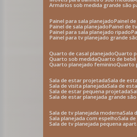
armários sob medida grande são p
painel para sala planejado
painel d
painel de sala planejado
painel de 
painel para sala planejado ripado
p
painel para tv planejado grande sã
quarto de casal planejado
quarto 
quarto sob medida
quarto de bebê
quarto planejado feminino
quarto
sala de estar projetada
sala de es
sala de visita planejada
sala de es
sala de estar pequena projetada
s
sala de estar planejada grande são
sala de tv planejada moderna
sala
sala planejada com espelho
sala d
sala de tv planejada pequena apa