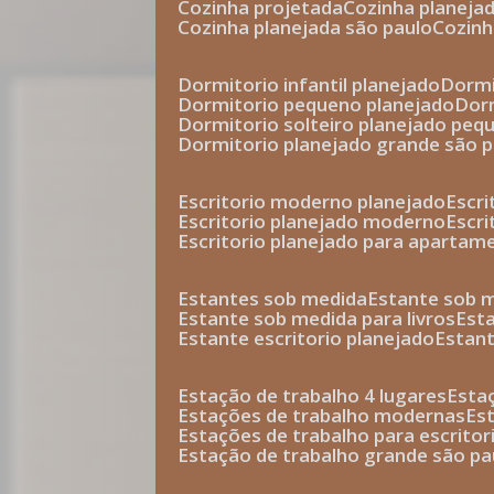
cozinha projetada
cozinha planeja
cozinha planejada são paulo
cozin
dormitorio infantil planejado
dorm
dormitorio pequeno planejado
do
dormitorio solteiro planejado peq
dormitorio planejado grande são 
escritorio moderno planejado
escr
escritorio planejado moderno
escr
escritorio planejado para apartam
estantes sob medida
estante sob 
estante sob medida para livros
est
estante escritorio planejado
estan
estação de trabalho 4 lugares
esta
estações de trabalho modernas
es
estações de trabalho para escritor
estação de trabalho grande são pa