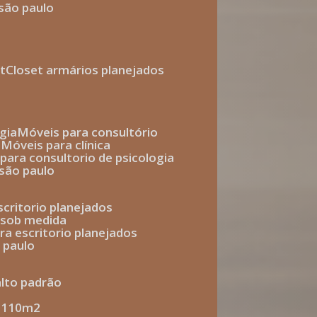
 são paulo
t
closet armários planejados
gia
móveis para consultório
o
móveis para clínica
s para consultorio de psicologia
 são paulo
escritorio planejados
o sob medida
ara escritorio planejados
o paulo
alto padrão
e 110m2