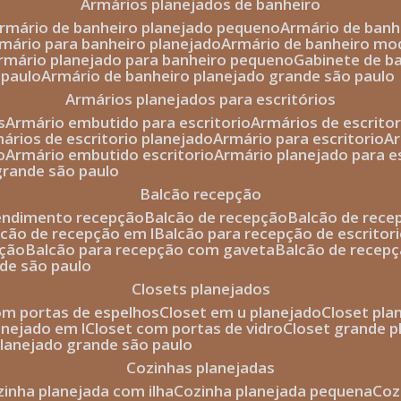
armários planejados de banheiro
armário de banheiro planejado pequeno
armário de ban
rmário para banheiro planejado
armário de banheiro mo
armário planejado para banheiro pequeno
gabinete de b
 paulo
armário de banheiro planejado grande são paulo
armários planejados para escritórios
s
armário embutido para escritorio
armários de escrito
mários de escritorio planejado
armário para escritorio
o
armário embutido escritorio
armário planejado para e
 grande são paulo
balcão recepção
tendimento recepção
balcão de recepção
balcão de rec
alcão de recepção em l
balcão para recepção de escritor
pção
balcão para recepção com gaveta
balcão de recep
nde são paulo
closets planejados
com portas de espelhos
closet em u planejado
closet pl
lanejado em l
closet com portas de vidro
closet grande 
 planejado grande são paulo
cozinhas planejadas
ozinha planejada com ilha
cozinha planejada pequena
co