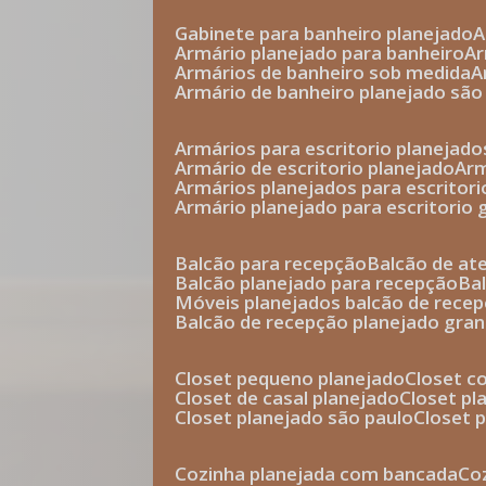
gabinete para banheiro planejado
armário planejado para banheiro
a
armários de banheiro sob medida
armário de banheiro planejado são
armários para escritorio planejado
armário de escritorio planejado
ar
armários planejados para escritori
armário planejado para escritorio
balcão para recepção
balcão de a
balcão planejado para recepção
b
móveis planejados balcão de rece
balcão de recepção planejado gra
closet pequeno planejado
closet 
closet de casal planejado
closet p
closet planejado são paulo
closet
cozinha planejada com bancada
c