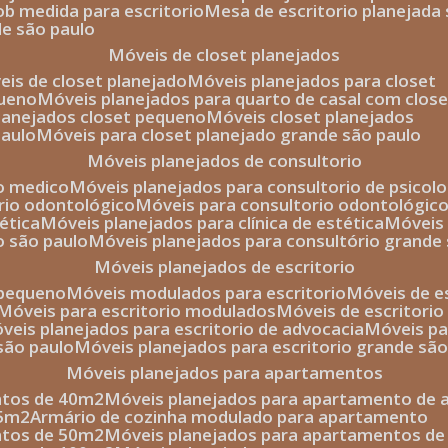
sob medida para escritorio
mesa de escritorio planejada
de são paulo
móveis de closet planejados
veis de closet planejado
móveis planejados para closet
queno
móveis planejados para quarto de casal com close
planejados closet pequeno
móveis closet planejados
paulo
móveis para closet planejado grande são paulo
móveis planejados de consultorio
io medico
móveis planejados para consultorio de psicolo
orio odontológico
móveis para consultorio odontológic
tética
móveis planejados para clínica de estética
móvei
o são paulo
móveis planejados para consultório grande
móveis planejados de escritorio
o pequeno
móveis modulados para escritorio
móveis de 
móveis para escritorio modulados
móveis de escritori
móveis planejados para escritorio de advocacia
móveis p
 são paulo
móveis planejados para escritorio grande sã
móveis planejados para apartamentos
ntos de 40m2
móveis planejados para apartamento de 
35m2
armário de cozinha modulado para apartamento
ntos de 50m2
móveis planejados para apartamentos d