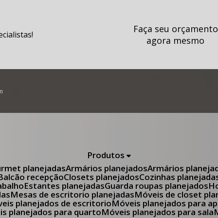
Faça seu orçamento
ialistas!
agora mesmo
m
Produtos
urmet planejadas
Armários planejados
Armários planeja
Balcão recepção
Closets planejados
Cozinhas planejada
abalho
Estantes planejadas
Guarda roupas planejados
das
Mesas de escritorio planejadas
Móveis de closet pl
óveis planejados de escritorio
Móveis planejados para 
eis planejados para quarto
Móveis planejados para sala