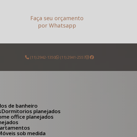
Faça seu orçamento
por Whatsapp
(11) 2942-1350
(11) 2941-2557
dos de banheiro
s
Dormitorios planejados
Home office planejados
anejados
apartamentos
Móveis sob medida