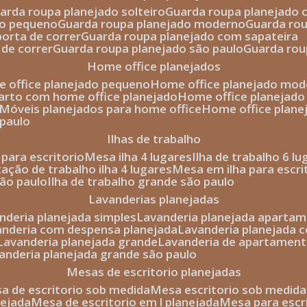
uarda roupa planejado solteiro
guarda roupa planejado 
to pequeno
guarda roupa planejado moderno
guarda ro
porta de correr
guarda roupa planejado com sapateira
 de correr
guarda roupa planejado são paulo
guarda ro
home office planejados
e office planejado pequeno
home office planejado mo
uarto com home office planejado
home office planejad
móveis planejados para home office
home office plane
 paulo
ilhas de trabalho
a para escritorio
mesa ilha 4 lugares
ilha de trabalho 6 l
stação de trabalho ilha 4 lugares
mesa em ilha para escri
são paulo
ilha de trabalho grande são paulo
lavanderias planejadas
anderia planejada simples
lavanderia planejada aparta
vanderia com despensa planejada
lavanderia planejada 
lavanderia planejada grande
lavanderia de apartament
vanderia planejada grande são paulo
mesas de escritorio planejadas
esa de escritorio sob medida
mesa escritorio sob medida
nejada
mesa de escritorio em l planejada
mesa para esc