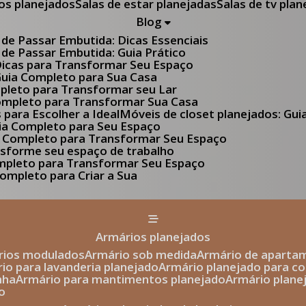
tos planejados
Salas de estar planejadas
Salas de tv pla
Blog
 de Passar Embutida: Dicas Essenciais
 de Passar Embutida: Guia Prático
 Dicas para Transformar Seu Espaço
 Guia Completo para Sua Casa
pleto para Transformar seu Lar
Completo para Transformar Sua Casa
s para Escolher a Ideal
Móveis de closet planejados: Gu
Guia Completo para Seu Espaço
uia Completo para Transformar Seu Espaço
ansforme seu espaço de trabalho
ompleto para Transformar Seu Espaço
ompleto para Criar a Sua
armários planejados
ários modulados
armário sob medida
armário de aparta
rio para lavanderia planejado
armário planejado para c
nha
armário para mantimentos planejado
armário plan
o