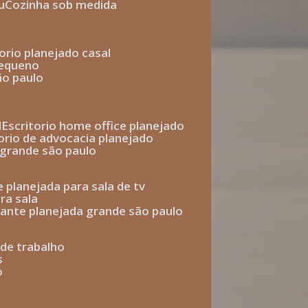
u
cozinha sob medida
torio planejado casal
pequeno
ão paulo
l
escritorio home office planejado
torio de advocacia planejado
o grande são paulo
e planejada para sala de tv
ra sala
tante planejada grande são paulo
a de trabalho
s
o