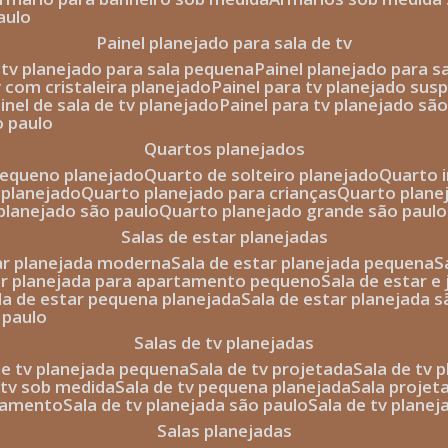
aulo
painel planejado para sala de tv
e tv planejado para sala pequena
painel planejado para s
tv com cristaleira planejado
painel para tv planejado sus
ainel de sala de tv planejado
painel para tv planejado sã
o paulo
quartos planejados
pequeno planejado
quarto de solteiro planejado
quarto 
 planejado
quarto planejado para crianças
quarto plane
 planejado são paulo
quarto planejado grande são paulo
salas de estar planejadas
tar planejada moderna
sala de estar planejada pequena
tar planejada para apartamento pequeno
sala de estar e
ala de estar pequena planejada
sala de estar planejada 
 paulo
salas de tv planejadas
 de tv planejada pequena
sala de tv projetada
sala de tv
e tv sob medida
sala de tv pequena planejada
sala projet
rtamento
sala de tv planejada são paulo
sala de tv plane
salas planejadas