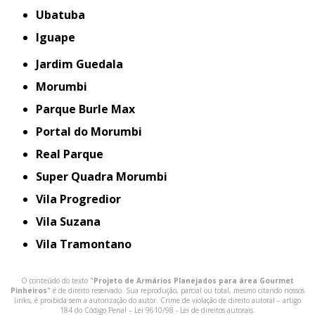
Ubatuba
iguape
Jardim Guedala
Morumbi
Parque Burle Max
Portal do Morumbi
Real Parque
Super Quadra Morumbi
Vila Progredior
Vila Suzana
Vila Tramontano
O conteúdo do texto "
Projeto de Armários Planejados para área Gourmet
Pinheiros
" é de direito reservado. Sua reprodução, parcial ou total, mesmo citando nossos
links, é proibida sem a autorização do autor. Crime de violação de direito autoral – artigo
184 do Código Penal –
Lei 9610/98 - Lei de direitos autorais
.