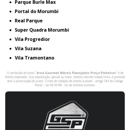
Parque Burle Max
Portal do Morumbi
Real Parque
Super Quadra Morumbi
Vila Progredior
Vila Suzana
Vila Tramontano
O conteúdo do texto "
área Gourmet Móveis Planejados Preço Pinheiros
" é de
direito reservado. Sua reprodução, parcial ou total, mesmo citando nossos links, é proibida
sem a autorização do autor. Crime de violação de direito autoral – artigo 184 do Código
Penal –
Lei 9610/98 - Lei de direitos autorais
.