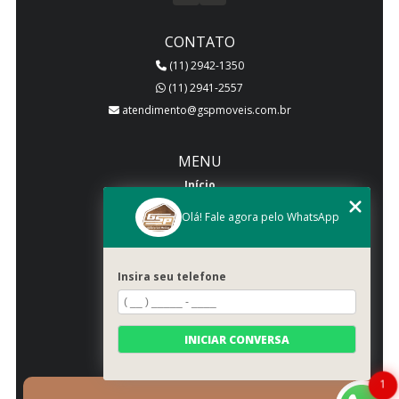
CONTATO
(11) 2942-1350
(11) 2941-2557
atendimento@gspmoveis.com.br
MENU
Início
Quem somos
Olá! Fale agora pelo WhatsApp
Produtos
Blog
Insira seu telefone
Galeria
Categorias
Contato
INICIAR CONVERSA
Mapa do site
1