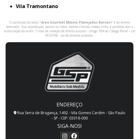
Vila Tramontano
O conteúdo do texto "
área Gourmet Móveis Planejados Barueri
" é de direito
reservado. Sua reprodução, parcial ou total, mesmo citando nossos links, é proibida sem a
autorização do autor. Crime de violação de direito autoral – artigo 184 do Código Penal –
Lei
9610/98 - Lei de direitos autorais
.
ENDEREÇO
Rua Serra de Bragança, 1492 - Vila Gomes Cardim - São Paulo
- SP - CEP: 03318-000
SIGA-NOS!