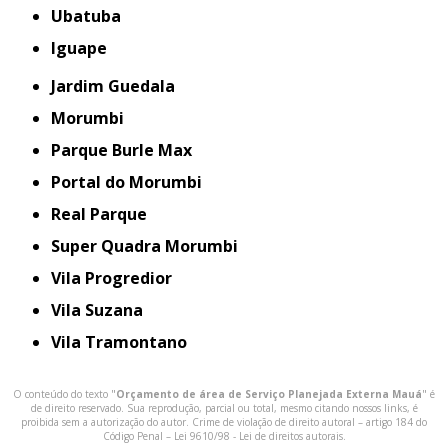
Ubatuba
iguape
Jardim Guedala
Morumbi
Parque Burle Max
Portal do Morumbi
Real Parque
Super Quadra Morumbi
Vila Progredior
Vila Suzana
Vila Tramontano
O conteúdo do texto "
Orçamento de área de Serviço Planejada Externa Mauá
" é
de direito reservado. Sua reprodução, parcial ou total, mesmo citando nossos links, é
proibida sem a autorização do autor. Crime de violação de direito autoral – artigo 184 do
Código Penal –
Lei 9610/98 - Lei de direitos autorais
.