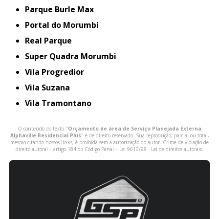
Parque Burle Max
Portal do Morumbi
Real Parque
Super Quadra Morumbi
Vila Progredior
Vila Suzana
Vila Tramontano
O conteúdo do texto "
Orçamento de área de Serviço Planejada Externa
Alphaville Residencial Plus
" é de direito reservado. Sua reprodução, parcial ou total,
mesmo citando nossos links, é proibida sem a autorização do autor. Crime de violação de
direito autoral – artigo 184 do Código Penal –
Lei 9610/98 - Lei de direitos autorais
.