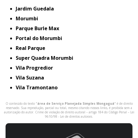
Jardim Guedala
Morumbi
Parque Burle Max
Portal do Morumbi
Real Parque
Super Quadra Morumbi
Vila Progredior
Vila Suzana
Vila Tramontano
O conteúdo do texto "
área de Serviço Planejada Simples Mongaguá
" é de direito
reservado. Sua reprodução, parcial ou total, mesmo citando nossos links, é proibida sem a
autorização do autor. Crime de violação de direito autoral – artigo 184 do Código Penal –
Lei
9610/98 - Lei de direitos autorais
.