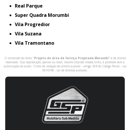
Real Parque
Super Quadra Morumbi
Vila Progredior
Vila Suzana
Vila Tramontano
O conteúdo do texto "
Projeto de área de Serviço Projetada Morumbi
" é de direito
reservado. Sua reprodução, parcial ou total, mesmo citando nossos links, é proibida sem a
autorização do autor. Crime de violação de direito autoral – artigo 184 do Código Penal –
Lei
9610/98 - Lei de direitos autorais
.