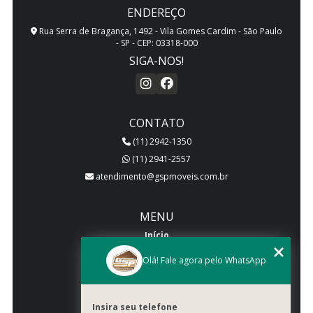
ENDEREÇO
Rua Serra de Bragança, 1492 - Vila Gomes Cardim - São Paulo
- SP - CEP: 03318-000
SIGA-NOS!
CONTATO
(11) 2942-1350
(11) 2941-2557
atendimento@gspmoveis.com.br
MENU
Início
Quem somos
Olá! Fale agora pelo WhatsApp
Produtos
Blog
Insira seu telefone
Galeria