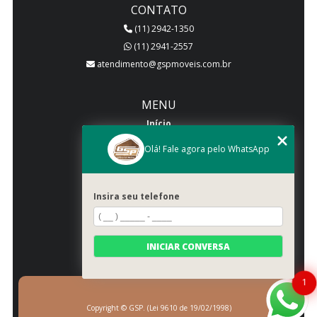
CONTATO
(11) 2942-1350
(11) 2941-2557
atendimento@gspmoveis.com.br
MENU
Início
Quem somos
Olá! Fale agora pelo WhatsApp
Produtos
Blog
Insira seu telefone
Galeria
Categorias
Contato
INICIAR CONVERSA
Mapa do site
1
Copyright © GSP. (Lei 9610 de 19/02/1998)