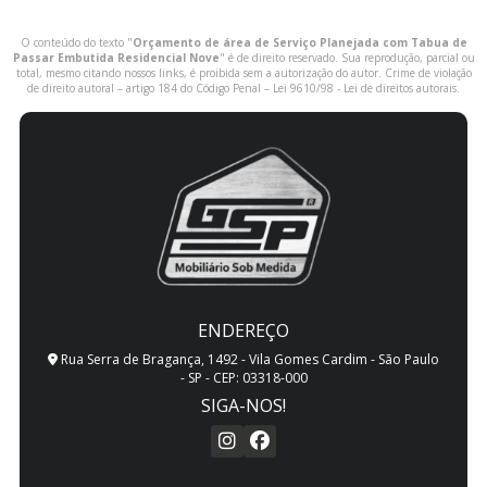
O conteúdo do texto "
Orçamento de área de Serviço Planejada com Tabua de
Passar Embutida Residencial Nove
" é de direito reservado. Sua reprodução, parcial ou
total, mesmo citando nossos links, é proibida sem a autorização do autor. Crime de violação
de direito autoral – artigo 184 do Código Penal –
Lei 9610/98 - Lei de direitos autorais
.
ENDEREÇO
Rua Serra de Bragança, 1492 - Vila Gomes Cardim - São Paulo
- SP - CEP: 03318-000
SIGA-NOS!