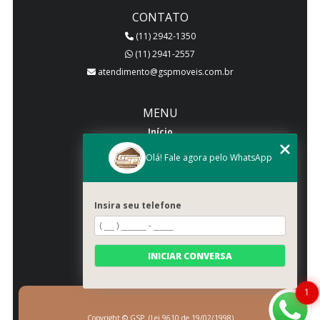
CONTATO
(11) 2942-1350
(11) 2941-2557
atendimento@gspmoveis.com.br
MENU
Início
Quem somos
Olá! Fale agora pelo WhatsApp
Produtos
Blog
Insira seu telefone
Galeria
Categorias
Contato
INICIAR CONVERSA
Mapa do site
1
Copyright © GSP. (Lei 9610 de 19/02/1998)