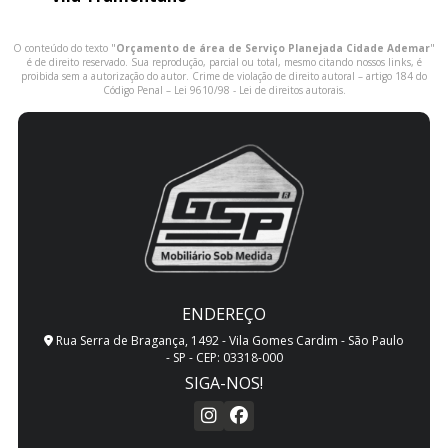
O conteúdo do texto "
Orçamento de área de Serviço Planejada Cidade Ademar
"
é de direito reservado. Sua reprodução, parcial ou total, mesmo citando nossos links, é
proibida sem a autorização do autor. Crime de violação de direito autoral – artigo 184 do
Código Penal –
Lei 9610/98 - Lei de direitos autorais
.
ENDEREÇO
Rua Serra de Bragança, 1492 - Vila Gomes Cardim - São Paulo
- SP - CEP: 03318-000
SIGA-NOS!