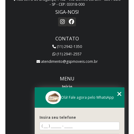
- SP - CEP: 03318-000
SIGA-NOS!
CONTATO
(11) 2942-1350
(11) 2941-2557
atendimento@gspmoveis.com.br
MENU
Início
Quem somos
Olá! Fale agora pelo WhatsApp
Produtos
Blog
Insira seu telefone
Galeria
Categorias
Contato