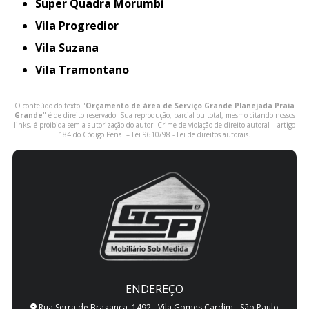
Super Quadra Morumbi
Vila Progredior
Vila Suzana
Vila Tramontano
O conteúdo do texto "
Orçamento de área de Serviço Grande Planejada Praia
Grande
" é de direito reservado. Sua reprodução, parcial ou total, mesmo citando nossos
links, é proibida sem a autorização do autor. Crime de violação de direito autoral – artigo
184 do Código Penal –
Lei 9610/98 - Lei de direitos autorais
.
ENDEREÇO
Rua Serra de Bragança, 1492 - Vila Gomes Cardim - São Paulo