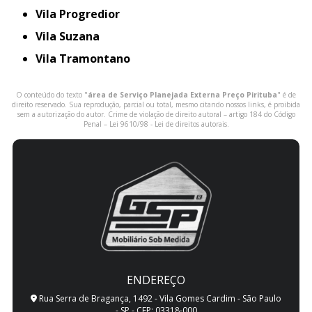
Vila Progredior
Vila Suzana
Vila Tramontano
O conteúdo do texto "
área de Serviço Planejada Externa Preço Pirituba
" é de
direito reservado. Sua reprodução, parcial ou total, mesmo citando nossos links, é proibida
sem a autorização do autor. Crime de violação de direito autoral – artigo 184 do Código
Penal –
Lei 9610/98 - Lei de direitos autorais
.
ENDEREÇO
Rua Serra de Bragança, 1492 - Vila Gomes Cardim - São Paulo
- SP - CEP: 03318-000