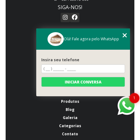
SIGA-NOS!
CONTATO
Olá! Fale agora pelo WhatsApp
(11) 2942-1350
(11) 2941-2557
atendimento@gspmoveis.com.br
Insira seu telefone
MENU
INICIAR CONVERSA
Início
Quem somos
1
Produtos
Blog
Galeria
Categorias
Contato