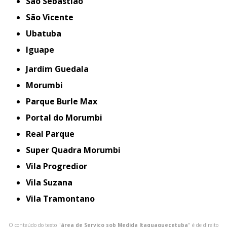
São Sebastião
São Vicente
Ubatuba
iguape
Jardim Guedala
Morumbi
Parque Burle Max
Portal do Morumbi
Real Parque
Super Quadra Morumbi
Vila Progredior
Vila Suzana
Vila Tramontano
O conteúdo do texto "
área de Serviço sob Medida Itaquaquecetuba
" é de direito