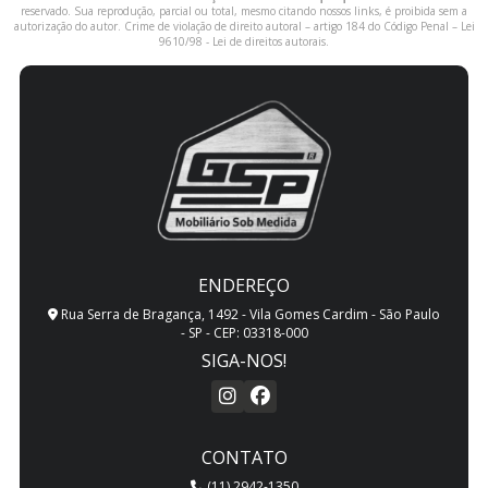
reservado. Sua reprodução, parcial ou total, mesmo citando nossos links, é proibida sem a
autorização do autor. Crime de violação de direito autoral – artigo 184 do Código Penal –
Lei
9610/98 - Lei de direitos autorais
.
ENDEREÇO
Rua Serra de Bragança, 1492 - Vila Gomes Cardim - São Paulo
- SP - CEP: 03318-000
SIGA-NOS!
CONTATO
(11) 2942-1350