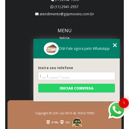
(11) 2941-2557
atendimento@gspmoveis.com.br
MENU
Início
Quem somos
Olá! Fale agora pelo WhatsApp
Produtos
Blog
Insira seu telefone
Galeria
Categorias
Contato
INICIAR CONVERSA
Mapa do site
1
Copyright © GSP. (Lei 9610 de 19/02/1998)
HTML
CSS