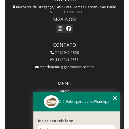
Rua Serra de Bragança, 1492 - Vila Gomes Cardim - São Paulo
- SP - CEP: 03318-000
SIGA-NOS!
CONTATO
(11) 2942-1350
(11) 2941-2557
atendimento@gspmoveis.com.br
MENU
Início
Quem somos
Olá! Fale agora pelo WhatsApp
Produtos
Blog
Insira seu telefone
Galeria
Categorias