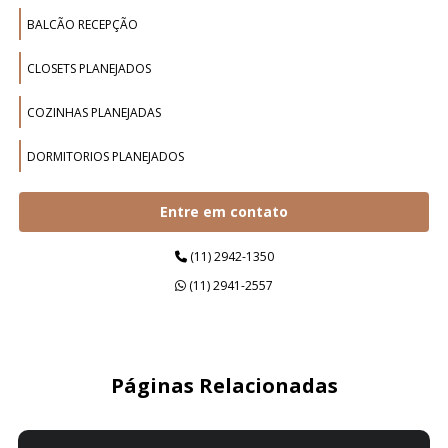
BALCÃO RECEPÇÃO
CLOSETS PLANEJADOS
COZINHAS PLANEJADAS
DORMITORIOS PLANEJADOS
ESCRITÓRIOS PLANEJADOS
Entre em contato
ESTAÇÕES DE TRABALHO
(11) 2942-1350
(11) 2941-2557
ESTANTES PLANEJADAS
GUARDA ROUPAS PLANEJADOS
HOME OFFICE PLANEJADOS
Páginas Relacionadas
ILHAS DE TRABALHO