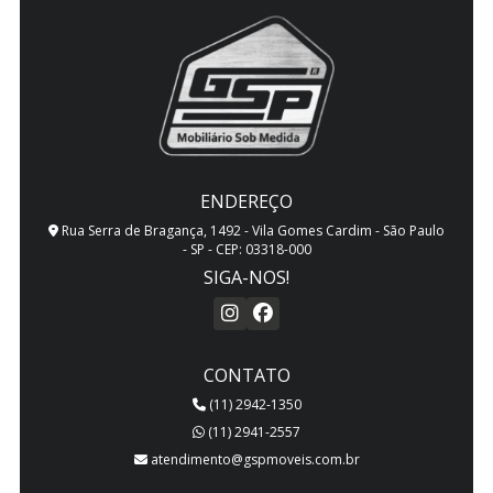
LAVANDERIAS PLANEJADAS
MESAS DE ESCRITORIO PLANEJADAS
MÓVEIS DE CLOSET PLANEJADOS
MÓVEIS PLANEJADOS DE CONSULTORIO
ENDEREÇO
MÓVEIS PLANEJADOS DE ESCRITORIO
Rua Serra de Bragança, 1492 - Vila Gomes Cardim - São Paulo
- SP - CEP: 03318-000
MÓVEIS PLANEJADOS PARA APARTAMENTOS
SIGA-NOS!
MÓVEIS PLANEJADOS PARA COZINHA
MÓVEIS PLANEJADOS PARA QUARTO
CONTATO
(11) 2942-1350
MÓVEIS PLANEJADOS PARA SALA
(11) 2941-2557
MÓVEIS SOB MEDIDA
atendimento@gspmoveis.com.br