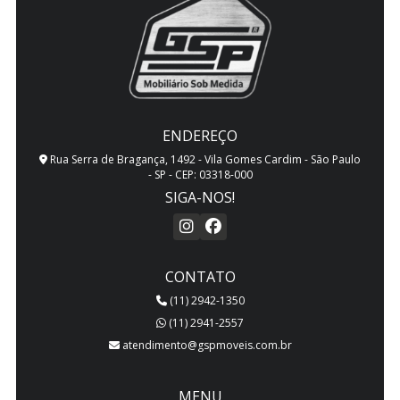
MESAS DE ESCRITORIO PLANEJADAS
MÓVEIS DE CLOSET PLANEJADOS
MÓVEIS PLANEJADOS DE CONSULTORIO
ENDEREÇO
MÓVEIS PLANEJADOS DE ESCRITORIO
Rua Serra de Bragança, 1492 - Vila Gomes Cardim - São Paulo
- SP - CEP: 03318-000
MÓVEIS PLANEJADOS PARA APARTAMENTOS
SIGA-NOS!
MÓVEIS PLANEJADOS PARA COZINHA
MÓVEIS PLANEJADOS PARA QUARTO
CONTATO
(11) 2942-1350
MÓVEIS PLANEJADOS PARA SALA
(11) 2941-2557
MÓVEIS SOB MEDIDA
atendimento@gspmoveis.com.br
PAINEL PLANEJADO PARA SALA DE TV
MENU